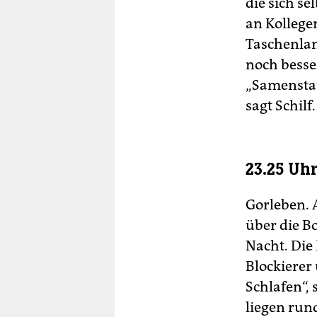
die sich se
an Kollege
Taschenlam
noch besse
„Samenstau
sagt Schilf.
23.25 Uh
Gorleben. 
über die B
Nacht. Die
Blockierer 
Schlafen“,
liegen run