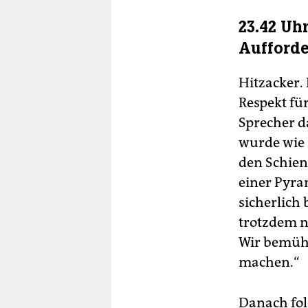
23.42 Uh
Aufford
Hitzacker.
Respekt für
Sprecher d
wurde wie 
den Schien
einer Pyram
sicherlich
trotzdem n
Wir bemühe
machen.“
Danach fol