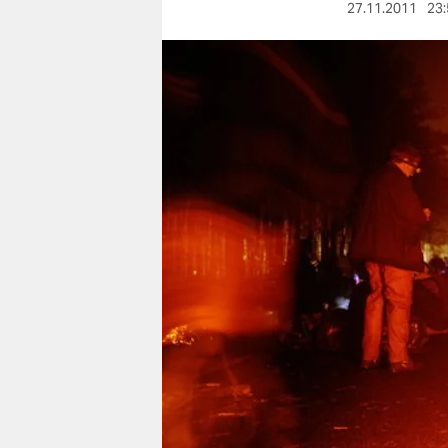
berlin
27.11.2011
23:
nord
wahrheit
verlag
verlag
veranstaltungen
shop
fragen & hilfe
unterstützen
abo
genossenschaft