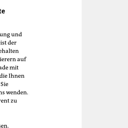
te
nung und
ist der
gehalten
ierern auf
ade mit
t die Ihnen
 Sie
uns wenden.
rent zu
sen.