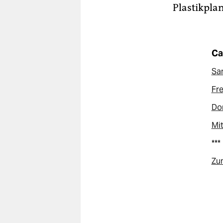
Plastikpla
Ca
Sa
Fre
Don
Mit
***
Zum