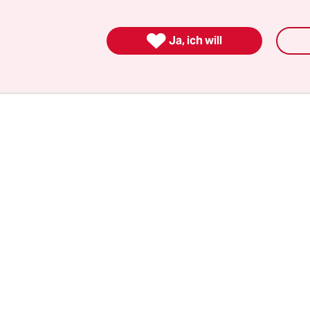
n. Es wird noch zwei weitere Durchsagen dieser A
eht´s los.“

Ja, ich will