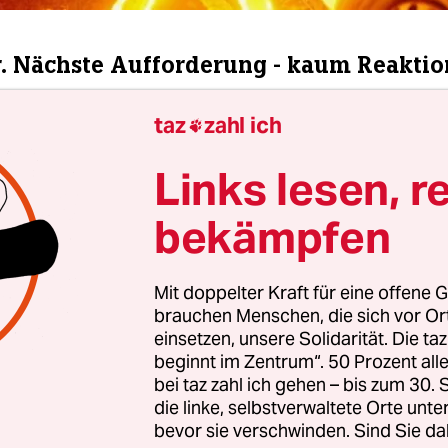
r. Nächste Aufforderung - kaum Reaktio
Soeben ist die zweite Aufforderung ergangen, die
taz
zahl ich

 Nur wenige der Blockierer kommt der Aufforder
Links lesen, r
die Polizei sie durch. Der Großteil scheint sich 
ollen.
bekämpfen
: Korrekte Polizei
Mit doppelter Kraft für eine offene G
brauchen Menschen, die sich vor O
einsetzen, unsere Solidarität. Die ta
Die Polizei ist jetzt besonders korrekt und droht
beginnt im Zentrum“. 50 Prozent a
infache körperliche Gewalt“ bei Widerstand an. Ei
bei taz zahl ich gehen – bis zum 30
rufen „Jetzt geht´s los. Jetzt geht´s los.“ Darauf de
die linke, selbstverwaltete Orte unte
cher: „Die, die da ´jetzt geht´s los´ rufen muss ich
bevor sie verschwinden. Sind Sie da