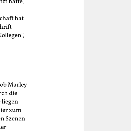
tzt hatte,
chaft hat
hrift
ollegen“,
Bob Marley
ch die
 liegen
 hier zum
den Szenen
ter