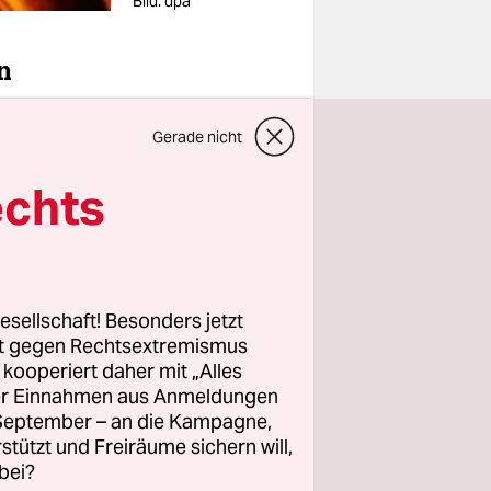
Bild: dpa
n
 Gleise zu
Gerade nicht
ung nach.
echts
aber räumen
esellschaft! Besonders jetzt
rt gegen Rechtsextremismus
z kooperiert daher mit „Alles
 auch noch
ller Einnahmen aus Anmeldungen
nige
. September – an die Kampagne,
r
rstützt und Freiräume sichern will,
bei?