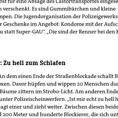
lbst für eine Absage des Castortransportes eingese
n verschenkt. Es sind Gummibärchen und kleine
pen. Die Jugendorganisation der Polizeigewerks
r Geschenke im Angebot: Kondome mit der Aufsc
 statt Super-GAU“. „Die sind der Renner bei den K
r: Zu hell zum Schlafen
An dem einen Ende der Straßenblockade schallt 
oxen. Davor hüpfen und wippen 20 Menschen dur
 Bäume zittern im Strobo-Licht. Am anderen Ende
unter Polizeischeinwerfern. „Ist mir echt zu hell
 sagt einer und zieht weiter. Zwischen diesen bei
d 200 Meter und hunderte Blockierer, die sich un