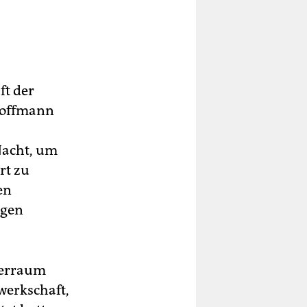
ft der
 Hoffmann
 Nacht, um
rt zu
en
egen
ferraum
ewerkschaft,