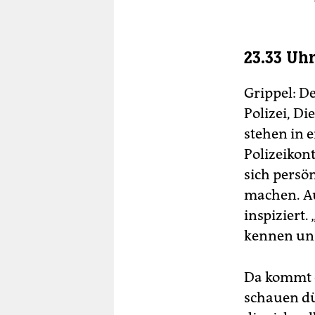
23.33 Uh
Grippel: D
Polizei, D
stehen in 
Polizeikon
sich persön
machen. Au
inspiziert.
kennen uns 
Da kommt e
schauen dür