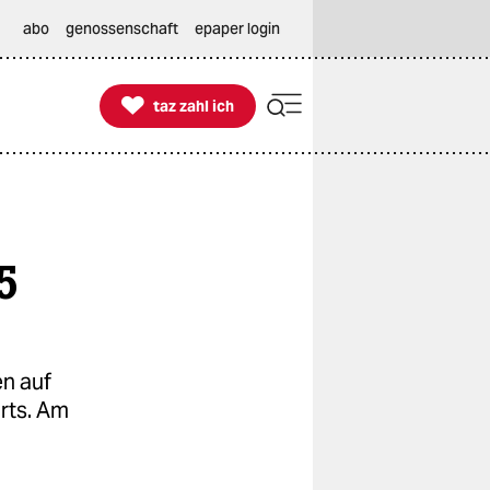
abo
genossenschaft
epaper login

taz zahl ich
taz zahl ich
5
n auf
rts. Am