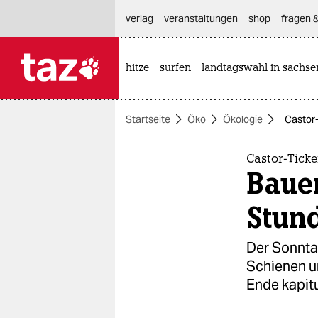
hautnavigation anspringen
hauptinhalt anspringen
footer anspringen
verlag
veranstaltungen
shop
fragen &
hitze
surfen
landtagswahl in sachse

taz zahl ich
taz zahl ich
Startseite
Öko
Ökologie
Castor-
themen
politik
Castor-Ticker
Bauer
öko
Stun
gesellschaft
Der Sonnta
kultur
Schienen u
Ende kapitu
sport