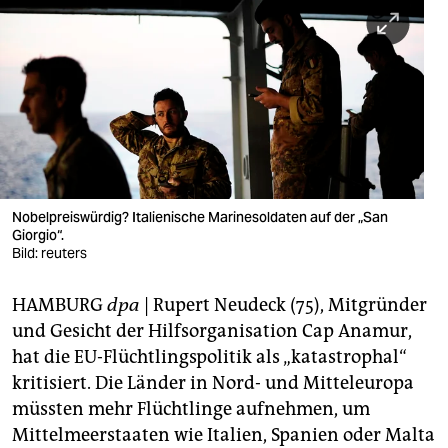
berlin
nord
wahrheit
verlag
verlag
veranstaltungen
Nobelpreiswürdig? Italienische Marinesoldaten auf der „San
Giorgio“.
shop
Bild: reuters
fragen & hilfe
HAMBURG
dpa
| Rupert Neudeck (75), Mitgründer
und Gesicht der Hilfsorganisation Cap Anamur,
unterstützen
hat die EU-Flüchtlingspolitik als „katastrophal“
abo
kritisiert. Die Länder in Nord- und Mitteleuropa
müssten mehr Flüchtlinge aufnehmen, um
genossenschaft
Mittelmeerstaaten wie Italien, Spanien oder Malta