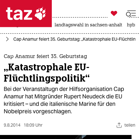

taz zahl ich
niedrigwasser
rente
landtagswahl in sachsen-anhalt
hybri

taz zahl ich
pa
Cap Anamur feiert 35. Geburtstag: „Katastrophale EU-Flüchtlings
taz zahl ich
themen
Cap Anamur feiert 35. Geburtstag
„Katastrophale EU-
politik
Flüchtlingspolitik“
öko
Bei der Veranstaltugn der Hilfsorganisation Cap
Anamur hat Mitgründer Rupert Neudeck die EU
gesellschaft
kritisiert – und die italienische Marine für den
Nobelpreis vorgeschlagen.
kultur
sport
9.8.2014
18:09 Uhr
teilen