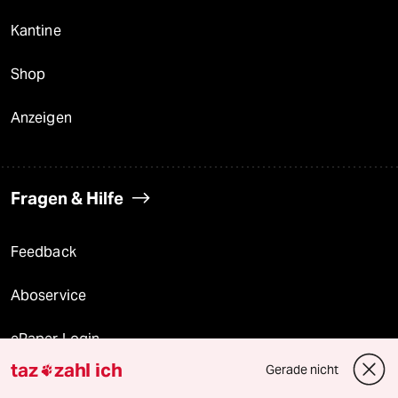
Kantine
Shop
Anzeigen
Fragen & Hilfe
Feedback
Aboservice
ePaper Login
taz
zahl ich
Gerade nicht

Downloads für Abonnierende