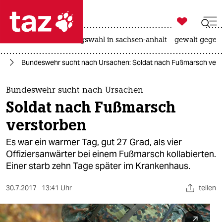

taz zahl ich
hitze
surfen
landtagswahl in sachsen-anhalt
gewalt gegen

taz zahl ich
hr
Bundeswehr sucht nach Ursachen: Soldat nach Fußmarsch ver
taz zahl ich
themen
Bundeswehr sucht nach Ursachen
Soldat nach Fußmarsch
politik
verstorben
öko
Es war ein warmer Tag, gut 27 Grad, als vier
Offiziersanwärter bei einem Fußmarsch kollabierten.
gesellschaft
Einer starb zehn Tage später im Krankenhaus.
kultur
30.7.2017
13:41 Uhr
teilen
sport