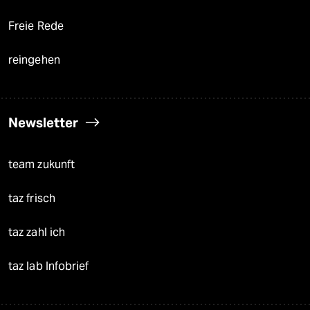
Freie Rede
reingehen
Newsletter
team zukunft
taz frisch
taz zahl ich
taz lab Infobrief