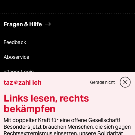
Fragen & Hilfe
Feedback
Aboservice
ePaper Login
taz
zahl ich
Gerade nicht

Downloads für Abonnierende
Links lesen, rechts
bekämpfen
© 2026 taz Verlags und Vertriebs GmbH
Alle Rechte vorbehalten. Bei rechtlichen Fragen oder für Genehmigungen
Mit doppelter Kraft für eine offene Gesellschaft!
wenden Sie sich bitte an
lizenzen@taz.de
Besonders jetzt brauchen Menschen, die sich gegen
Rechtsextremismus einsetzen, unsere Solidarität.