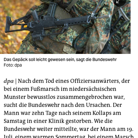
berlin
nord
wahrheit
verlag
verlag
Das Gepäck soll leicht gewesen sein, sagt die Bundeswehr
Foto: dpa
veranstaltungen
shop
dpa
| Nach dem Tod eines Offiziersanwärters, der
bei einem Fußmarsch im niedersächsischen
fragen & hilfe
Munster bewusstlos zusammengebrochen war,
unterstützen
sucht die Bundeswehr nach den Ursachen. Der
Mann war zehn Tage nach seinem Kollaps am
abo
Samstag in einer Klinik gestorben. Wie die
genossenschaft
Bundeswehr weiter mitteilte, war der Mann am 19.
Juli, einem warmen Sommertag, bei einem Marsch