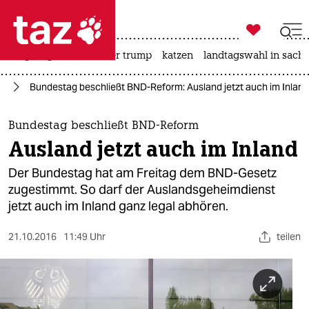

taz zahl ich
bergsteigen
usa unter trump
katzen
landtagswahl in sachs

taz zahl ich
ng
Bundestag beschließt BND-Reform: Ausland jetzt auch im Inland
taz zahl ich
themen
Bundestag beschließt BND-Reform
Ausland jetzt auch im Inland
politik
Der Bundestag hat am Freitag dem BND-Gesetz
öko
zugestimmt. So darf der Auslandsgeheimdienst
jetzt auch im Inland ganz legal abhören.
gesellschaft
21.10.2016
11:49 Uhr
teilen
kultur
sport