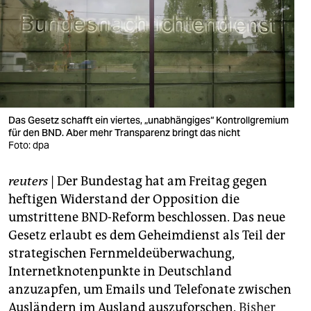
berlin
nord
wahrheit
verlag
Das Gesetz schafft ein viertes, „unabhängiges“ Kontrollgremium
verlag
für den BND. Aber mehr Transparenz bringt das nicht
Foto: dpa
veranstaltungen
shop
reuters
| Der Bundestag hat am Freitag gegen
heftigen Widerstand der Opposition die
fragen & hilfe
umstrittene BND-Reform beschlossen. Das neue
unterstützen
Gesetz erlaubt es dem Geheimdienst als Teil der
strategischen Fernmeldeüberwachung,
abo
Internetknotenpunkte in Deutschland
genossenschaft
anzuzapfen, um Emails und Telefonate zwischen
Ausländern im Ausland auszuforschen.
Bisher