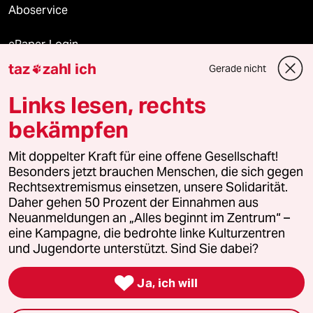
Aboservice
ePaper Login
taz
zahl ich
Gerade nicht

Downloads für Abonnierende
Links lesen, rechts
bekämpfen
© 2026 taz Verlags und Vertriebs GmbH
Alle Rechte vorbehalten. Bei rechtlichen Fragen oder für Genehmigungen
Mit doppelter Kraft für eine offene Gesellschaft!
wenden Sie sich bitte an
lizenzen@taz.de
Besonders jetzt brauchen Menschen, die sich gegen
Rechtsextremismus einsetzen, unsere Solidarität.
Daher gehen 50 Prozent der Einnahmen aus
Feedback
Redaktionsstatut
Kommune-Richtlinien
KI-
Neuanmeldungen an „Alles beginnt im Zentrum“ –
eine Kampagne, die bedrohte linke Kulturzentren
Leitlinie
Informant
Datenschutz
Impressum
AGB
und Jugendorte unterstützt. Sind Sie dabei?
Seitenwende
Einwilligungen widerrufen (Ads)

Ja, ich will