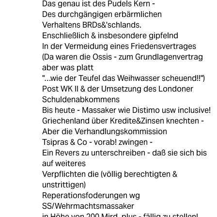
Das genau ist des Pudels Kern -
Des durchgängigen erbärmlichen
Verhaltens BRDs&'schlands.
Enschließlich & insbesondere gipfelnd
In der Vermeidung eines Friedensvertrages
(Da waren die Ossis - zum Grundlagenvertrag
aber was platt
"…wie der Teufel das Weihwasser scheuend!!")
Post WK II & der Umsetzung des Londoner
Schuldenabkommens
Bis heute - Massaker wie Distimo usw inclusive!
Griechenland über Kredite&Zinsen knechten -
Aber die Verhandlungskommission
Tsipras & Co - vorab! zwingen -
Ein Revers zu unterschreiben - daß sie sich bis
auf weiteres
Verpflichten die (völlig berechtigten &
unstrittigen)
Reperationsfoderungen wg
SS/Wehrmachtsmassaker
in Höhe von 200 Mird. plus - fällig zu stellen!