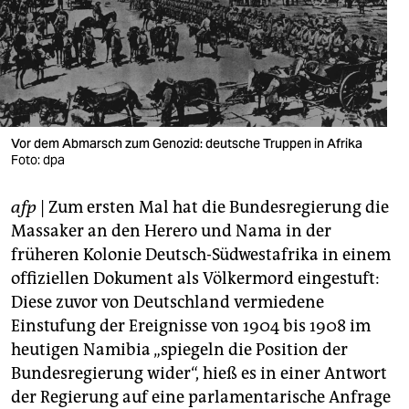
berlin
nord
wahrheit
verlag
Vor dem Abmarsch zum Genozid: deutsche Truppen in Afrika
verlag
Foto: dpa
veranstaltungen
afp
| Zum ersten Mal hat die Bundesregierung die
Massaker an den Herero und Nama in der
shop
früheren Kolonie Deutsch-Südwestafrika in einem
fragen & hilfe
offiziellen Dokument als Völkermord eingestuft:
Diese zuvor von Deutschland vermiedene
unterstützen
Einstufung der Ereignisse von 1904 bis 1908 im
abo
heutigen Namibia „spiegeln die Position der
Bundesregierung wider“, hieß es in einer Antwort
genossenschaft
der Regierung auf eine parlamentarische Anfrage