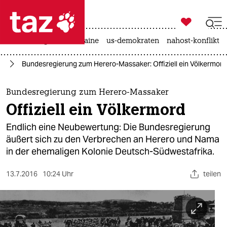

taz zahl ich
hitze
krieg in der ukraine
us-demokraten
nahost-konflikt

taz zahl ich
ma
Bundesregierung zum Herero-Massaker: Offiziell ein Völkermord
taz zahl ich
themen
Bundesregierung zum Herero-Massaker
Offiziell ein Völkermord
politik
Endlich eine Neubewertung: Die Bundesregierung
öko
äußert sich zu den Verbrechen an Herero und Nama
in der ehemaligen Kolonie Deutsch-Südwestafrika.
gesellschaft
13.7.2016
10:24 Uhr
teilen
kultur
sport