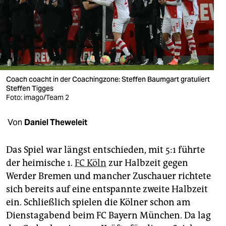
berlin
nord
wahrheit
verlag
Coach coacht in der Coachingzone: Steffen Baumgart gratuliert
verlag
Steffen Tigges
Foto: imago/Team 2
veranstaltungen
Von
Daniel Theweleit
shop
fragen & hilfe
Das Spiel war längst entschieden, mit 5:1 führte
der heimische 1.
FC Köln
zur Halbzeit gegen
unterstützen
Werder Bremen und mancher Zuschauer richtete
abo
sich bereits auf eine entspannte zweite Halbzeit
ein. Schließlich spielen die Kölner schon am
genossenschaft
Dienstagabend beim FC Bayern München. Da lag