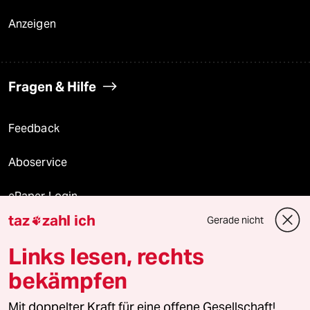
Anzeigen
Fragen & Hilfe
Feedback
Aboservice
ePaper Login
taz
zahl ich
Gerade nicht

Downloads für Abonnierende
Links lesen, rechts
bekämpfen
© 2026 taz Verlags und Vertriebs GmbH
Mit doppelter Kraft für eine offene Gesellschaft!
Alle Rechte vorbehalten. Bei rechtlichen Fragen oder für Genehmigungen