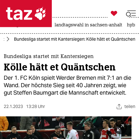

taz zahl ich
niedrigwasser
rente
landtagswahl in sachsen-anhalt
hybri

taz zahl ich
rt
Bundesliga startet mit Kantersiegen: Kölle hätt et Quäntschen
taz zahl ich
themen
Bundesliga startet mit Kantersiegen
Kölle hätt et Quäntschen
politik
Der 1. FC Köln spielt Werder Bremen mit 7:1 an die
öko
Wand. Der höchste Sieg seit 40 Jahren zeigt, wie
gut Steffen Baumgart die Mannschaft entwickelt.
gesellschaft
22.1.2023
13:28 Uhr
teilen
kultur
sport