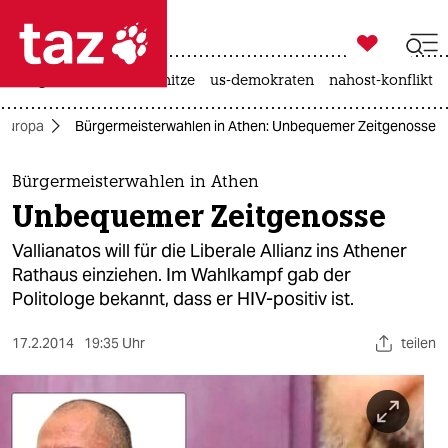

taz zahl ich
krieg in der ukraine
hitze
us-demokraten
nahost-konflikt

taz zahl ich
Europa
Bürgermeisterwahlen in Athen: Unbequemer Zeitgenosse
taz zahl ich
themen
Bürgermeisterwahlen in Athen
Unbequemer Zeitgenosse
politik
Vallianatos will für die Liberale Allianz ins Athener
öko
Rathaus einziehen. Im Wahlkampf gab der
Politologe bekannt, dass er HIV-positiv ist.
gesellschaft
17.2.2014
19:35 Uhr
teilen
kultur
sport