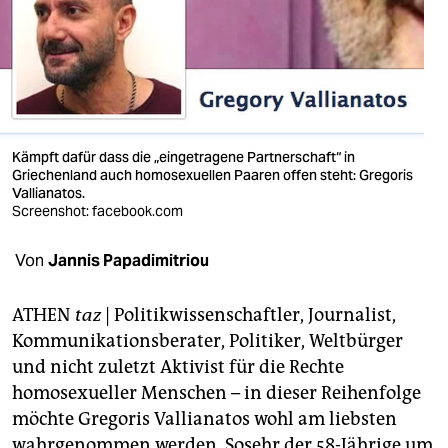
berlin
nord
wahrheit
verlag
Kämpft dafür dass die „eingetragene Partnerschaft“ in
Griechenland auch homosexuellen Paaren offen steht: Gregoris
verlag
Vallianatos.
Screenshot: facebook.com
veranstaltungen
shop
Von
Jannis Papadimitriou
fragen & hilfe
ATHEN
taz
| Politikwissenschaftler, Journalist,
unterstützen
Kommunikationsberater, Politiker, Weltbürger
und nicht zuletzt Aktivist für die Rechte
abo
homosexueller Menschen – in dieser Reihenfolge
genossenschaft
möchte Gregoris Vallianatos wohl am liebsten
wahrgenommen werden. Sosehr der 58-Jährige um