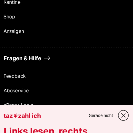
Kantine
Shop
Anzeigen
Fragen & Hilfe
Feedback
Aboservice
ePaper Login
taz
zahl ich
Gerade nicht

Downloads für Abonnierende
Links lesen, rechts