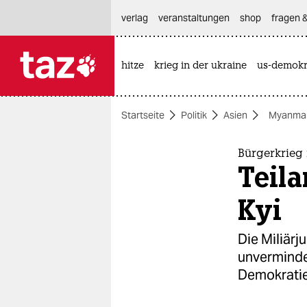
hautnavigation anspringen
hauptinhalt anspringen
footer anspringen
verlag
veranstaltungen
shop
fragen &
hitze
krieg in der ukraine
us-demokr

taz zahl ich
taz zahl ich
Startseite
Politik
Asien
Myanma
themen
politik
Bürgerkrieg
Teila
öko
Kyi
gesellschaft
Die Miliärj
kultur
unverminde
Demokrati
sport