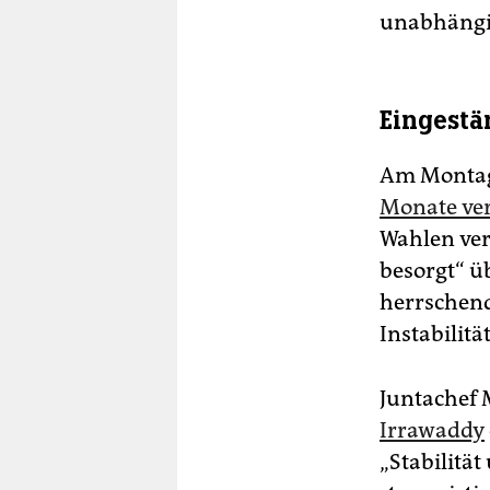
unabhängi
Eingestä
Am Montag 
Monate ver
Wahlen ver
besorgt“ ü
herrschend
Instabilitä
Juntachef
Irrawaddy
„Stabilität