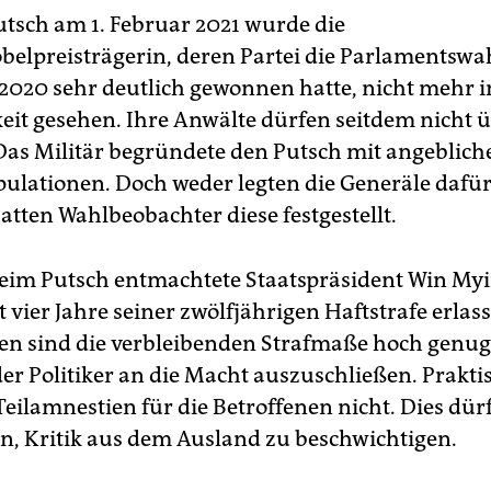
utsch am 1. Februar 2021 wurde die
belpreisträgerin, deren Partei die Parlamentswa
020 sehr deutlich gewonnen hatte, nicht mehr i
keit gesehen. Ihre Anwälte dürfen seitdem nicht ü
Das Militär begründete den Putsch mit angeblich
lationen. Doch weder legten die Generäle dafür
atten Wahlbeobachter diese festgestellt.
eim Putsch entmachtete Staatspräsident Win Myin
 vier Jahre seiner zwölfjährigen Haftstrafe erlass
len sind die verbleibenden Strafmaße hoch genug
er Politiker an die Macht auszuschließen. Prakti
eilamnestien für die Betroffenen nicht. Dies dür
n, Kritik aus dem Ausland zu beschwichtigen.