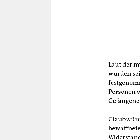
Laut der 
wurden sei
festgenomm
Personen w
Gefangene
Glaubwürdi
bewaffnet
Widerstand 