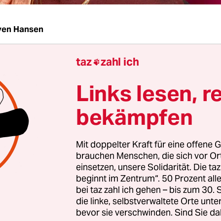
ven Hansen
taz
zahl ich
untachef, General Min Aung Hlaing, hat der en

e-facto-Regierungschefin Aung San Suu Kyi sech
Links lesen, r
hrigen Haftstrafe erlassen. Statt in
19 Fällen
, in d
rem wegen angeblicher Korruption, Aufwiegelu
bekämpfen
gegen Coronaauflagen und Importgesetze schuld
worden ist, wird die 78-Jährige künftig nur noch 
Mit doppelter Kraft für eine offene G
raft. Dies erklärten von der Militärjunta kontrolli
brauchen Menschen, die sich vor O
en am Dienstag.
einsetzen, unsere Solidarität. Die ta
beginnt im Zentrum“. 50 Prozent a
bei taz zahl ich gehen – bis zum 30
die linke, selbstverwaltete Orte unte
bevor sie verschwinden. Sind Sie da