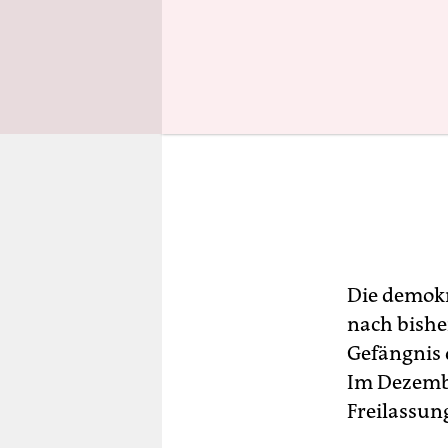
Die demokr
nach bisher
Gefängnis 
Im Dezembe
Freilassung