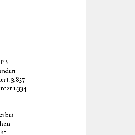
PB
ründen
rt. 3.857
nter 1.334
i bei
chen
cht