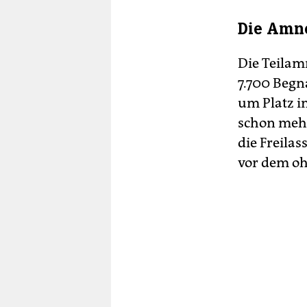
Die Amne
Die Teilam
7.700 Begn
um Platz i
schon meh
die Freila
vor dem oh