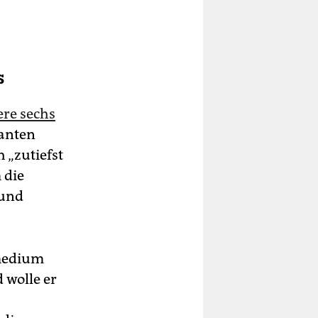
s
re sechs
lanten
 „zutiefst
 die
 und
lmedium
 wolle er