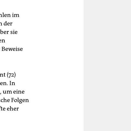
hlen im
n der
ber sie
en
 Beweise
t (72)
en. In
, um eine
sche Folgen
fte eher