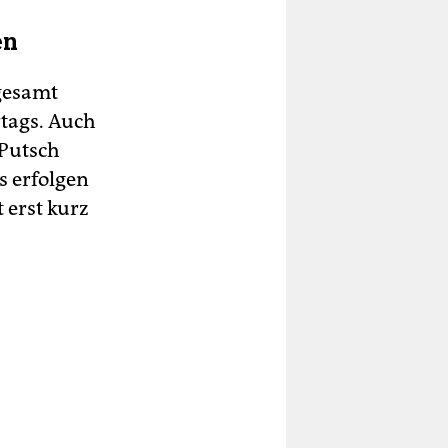
en
sgesamt
tags. Auch
 Putsch
s erfolgen
 erst kurz