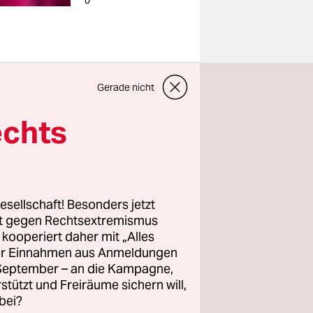
o
tmachteten
Gerade nicht
s Jahre
echts
enen sie
ng und
ig
in 14
esellschaft! Besonders jetzt
erte
rt gegen Rechtsextremismus
z kooperiert daher mit „Alles
ller Einnahmen aus Anmeldungen
. September – an die Kampagne,
rstützt und Freiräume sichern will,
bei?