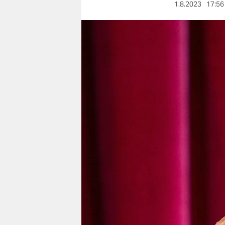
berlin
1.8.2023
17:56
nord
wahrheit
verlag
verlag
veranstaltungen
shop
fragen & hilfe
unterstützen
abo
genossenschaft