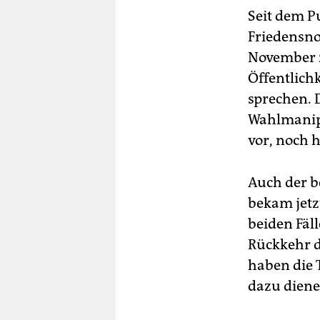
Seit dem P
Friedensno
November 2
Öffentlich
sprechen. 
Wahlmanipu
vor, noch h
Auch der b
bekam jetzt
beiden Fäl
Rückkehr d
haben die T
dazu diene