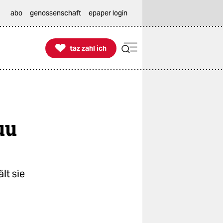
abo
genossenschaft
epaper login

taz zahl ich
taz zahl ich
uu
lt sie