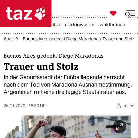

taz zahl ich
krieg in der ukraine
hitze
niedrigwasser
waldbrände

taz zahl ich
Fußball
Buenos Aires gedenkt Diego Maradonas: Trauer und Stolz
taz zahl ich
themen
Buenos Aires gedenkt Diego Maradonas
Trauer und Stolz
politik
In der Geburtsstadt der Fußballlegende herrscht
öko
nach dem Tod von Maradona Ausnahmestimmung.
Argentinien ruft eine dreitägige Staatstrauer aus.
gesellschaft
26.11.2020
18:50 Uhr
teilen
kultur
sport