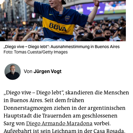
berlin
nord
wahrheit
verlag
„Diego vive – Diego lebt“: Ausnahmestimmung in Buenos Aires
Foto: Tomas Cuesta/Getty Images
verlag
veranstaltungen
Von
Jürgen Vogt
shop
fragen & hilfe
„Diego vive – Diego lebt“, skandieren die Menschen
unterstützen
in Buenos Aires. Seit dem frühen
Donnerstagmorgen ziehen in der argentinischen
abo
Hauptstadt die Trauernden am geschlossenen
genossenschaft
Sarg von
Diego Armando Maradona
vorbei.
Aufgebahrt ist sein Leichnam in der Casa Rosada,