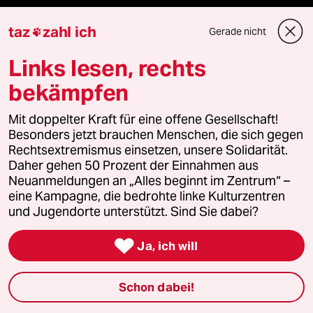
taz
zahl ich
Gerade nicht

Mehr taz Angebote
Links lesen, rechts
Reisen
bekämpfen
Kantine
Mit doppelter Kraft für eine offene Gesellschaft!
Besonders jetzt brauchen Menschen, die sich gegen
Rechtsextremismus einsetzen, unsere Solidarität.
Shop
Daher gehen 50 Prozent der Einnahmen aus
Neuanmeldungen an „Alles beginnt im Zentrum“ –
Anzeigen
eine Kampagne, die bedrohte linke Kulturzentren
und Jugendorte unterstützt. Sind Sie dabei?

Ja, ich will
Fragen & Hilfe
Schon dabei!
Feedback