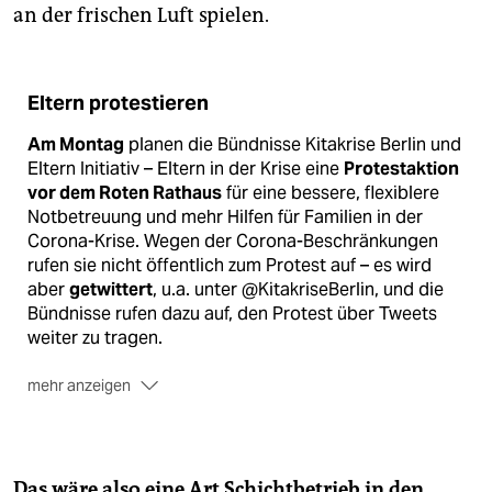
an der frischen Luft spielen.
Eltern protestieren
Am Montag
planen die Bündnisse Kitakrise Berlin und
Eltern Initiativ – Eltern in der Krise eine
Protestaktion
vor dem Roten Rathaus
für eine bessere, flexiblere
Notbetreuung und mehr Hilfen für Familien in der
Corona-Krise. Wegen der Corona-Beschränkungen
rufen sie nicht öffentlich zum Protest auf – es wird
aber
getwittert
, u.a. unter @KitakriseBerlin, und die
Bündnisse rufen dazu auf, den Protest über Tweets
weiter zu tragen.
mehr anzeigen
Am Donnerstag
soll die
nächste Stufe der Kita-
Öffnung
erfolgen. Dann sollen alle Kinder wieder
Anspruch auf eine Notbetreuung haben, die im
kommenden Jahr in die Schule kommen sowie deren
Das wäre also eine Art Schichtbetrieb in den