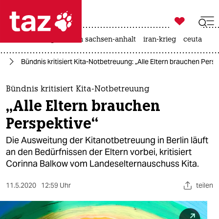

taz zahl ich
hitze
landtagswahl in sachsen-anhalt
iran-krieg
ceuta

taz zahl ich
us
Bündnis kritisiert Kita-Notbetreuung: „Alle Eltern brauchen Persp
taz zahl ich
themen
Bündnis kritisiert Kita-Notbetreuung
„Alle Eltern brauchen
politik
Perspektive“
öko
Die Ausweitung der Kitanotbetreuung in Berlin läuft
an den Bedürfnissen der Eltern vorbei, kritisiert
gesellschaft
Corinna Balkow vom Landeselternauschuss Kita.
kultur
11.5.2020
12:59 Uhr
teilen
sport