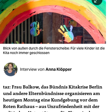
berlin
nord
wahrheit
verlag
verlag
Blick von außen durch die Fensterscheibe: Für viele Kinder ist die
Kita noch immer geschlossen
veranstaltungen
shop
Interview von
Anna Klöpper
fragen & hilfe
unterstützen
taz: Frau Balkow, das Bündnis Kitakrise Berlin
und andere Elternbündnisse organisieren am
abo
heutigen Montag eine Kundgebung vor dem
genossenschaft
Roten Rathaus – aus Unzufriedenheit mit der