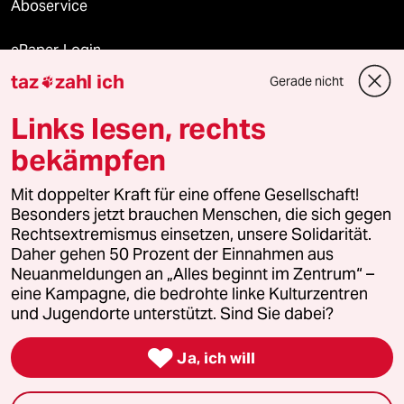
Aboservice
ePaper Login
taz
zahl ich
Gerade nicht

Downloads für Abonnierende
Links lesen, rechts
bekämpfen
© 2026 taz Verlags und Vertriebs GmbH
Alle Rechte vorbehalten. Bei rechtlichen Fragen oder für Genehmigungen
Mit doppelter Kraft für eine offene Gesellschaft!
wenden Sie sich bitte an
lizenzen@taz.de
Besonders jetzt brauchen Menschen, die sich gegen
Rechtsextremismus einsetzen, unsere Solidarität.
Daher gehen 50 Prozent der Einnahmen aus
Feedback
Redaktionsstatut
Kommune-Richtlinien
KI-
Neuanmeldungen an „Alles beginnt im Zentrum“ –
eine Kampagne, die bedrohte linke Kulturzentren
Leitlinie
Informant
Datenschutz
Impressum
AGB
und Jugendorte unterstützt. Sind Sie dabei?
Seitenwende
Einwilligungen widerrufen (Ads)

Ja, ich will