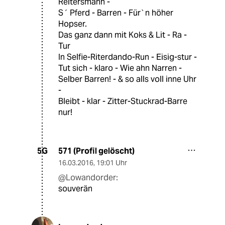
Reitersmann -
S´ Pferd - Barren - Für`n höher
Hopser.
Das ganz dann mit Koks & Lit - Ra -
Tur
In Selfie-Riterdando-Run - Eisig-stur -
Tut sich - klaro - Wie ahn Narren -
Selber Barren! - & so alls voll inne Uhr
-
Bleibt - klar - Zitter-Stuckrad-Barre
nur!
571 (Profil gelöscht)
5G
16.03.2016
,
19:01 Uhr
@Lowandorder:
souverän