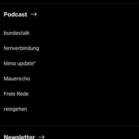
Podcast
bundestalk
fernverbindung
klima update°
Mauerecho
Freie Rede
reingehen
Newsletter