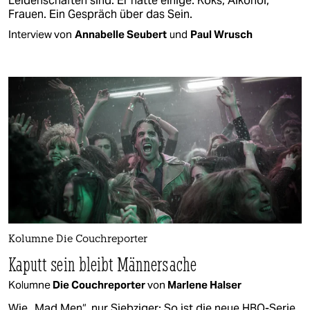
Leidenschaften sind. Er hatte einige: Koks, Alkohol,
Frauen. Ein Gespräch über das Sein.
Interview von
Annabelle Seubert
und
Paul Wrusch
Kolumne Die Couchreporter
Kaputt sein bleibt Männersache
Kolumne
Die Couchreporter
von
Marlene Halser
Wie „Mad Men“, nur Siebziger: So ist die neue HBO-Serie