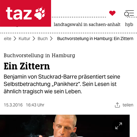

taz zahl ich
niedrigwasser
rente
landtagswahl in sachsen-anhalt
hybri

taz zahl ich
tseite
Kultur
Buch
Buchvorstellung in Hamburg: Ein Zittern
taz zahl ich
themen
Buchvorstellung in Hamburg
Ein Zittern
politik
Benjamin von Stuckrad-Barre präsentiert seine
öko
Selbstbetrachtung „Panikherz“. Sein Lesen ist
ähnlich tragisch wie sein Leben.
gesellschaft
15.3.2016
16:43 Uhr
teilen
kultur
sport