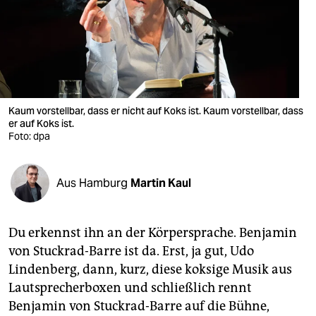
berlin
nord
wahrheit
verlag
Kaum vorstellbar, dass er nicht auf Koks ist. Kaum vorstellbar, dass
verlag
er auf Koks ist.
Foto: dpa
veranstaltungen
shop
Aus Hamburg
Martin Kaul
fragen & hilfe
Du erkennst ihn an der Körpersprache. Benjamin
unterstützen
von Stuckrad-Barre ist da. Erst, ja gut, Udo
abo
Lindenberg, dann, kurz, diese koksige Musik aus
Lautsprecherboxen und schließlich rennt
genossenschaft
Benjamin von Stuckrad-Barre auf die Bühne,