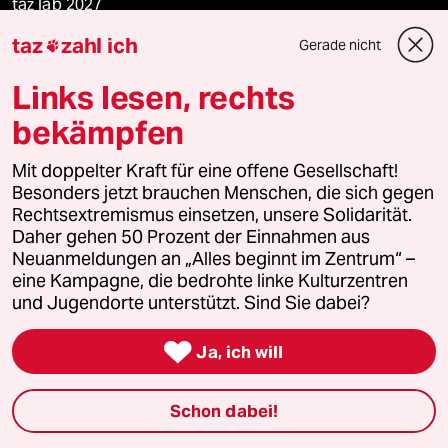
taz lab 2027
taz
zahl ich
Gerade nicht

Links lesen, rechts
Mehr taz Lesestoff
bekämpfen
taz Blogs
Mit doppelter Kraft für eine offene Gesellschaft!
Besonders jetzt brauchen Menschen, die sich gegen
taz FUTURZWEI
Rechtsextremismus einsetzen, unsere Solidarität.
Daher gehen 50 Prozent der Einnahmen aus
Le Monde diplomatique
Neuanmeldungen an „Alles beginnt im Zentrum“ –
eine Kampagne, die bedrohte linke Kulturzentren
und Jugendorte unterstützt. Sind Sie dabei?
taz Archiv

Ja, ich will
Mehr taz Angebote
Schon dabei!