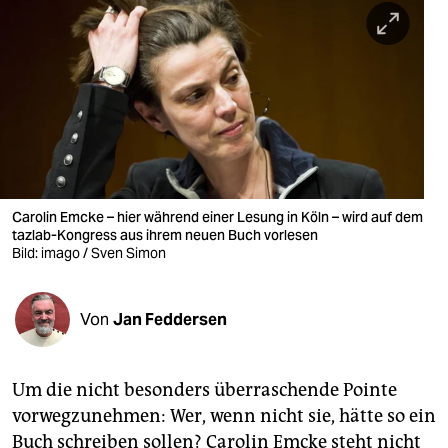
berlin
nord
wahrheit
verlag
verlag
veranstaltungen
Carolin Emcke – hier während einer Lesung in Köln – wird auf dem
tazlab-Kongress aus ihrem neuen Buch vorlesen
shop
Bild: imago / Sven Simon
fragen & hilfe
Von
Jan Feddersen
unterstützen
abo
Um die nicht besonders überraschende Pointe
genossenschaft
vorwegzunehmen: Wer, wenn nicht sie, hätte so ein
Buch schreiben sollen? Carolin Emcke steht nicht