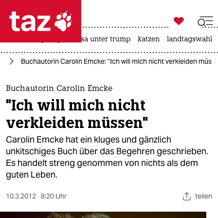

taz zahl ich
hitze
bergsteigen
usa unter trump
katzen
landtagswahl i

taz zahl ich
n“
Buchautorin Carolin Emcke: "Ich will mich nicht verkleiden müss
taz zahl ich
themen
Buchautorin Carolin Emcke
"Ich will mich nicht
politik
verkleiden müssen"
öko
Carolin Emcke hat ein kluges und gänzlich
unkitschiges Buch über das Begehren geschrieben.
gesellschaft
Es handelt streng genommen von nichts als dem
guten Leben.
kultur
sport
10.3.2012
8:20 Uhr
teilen