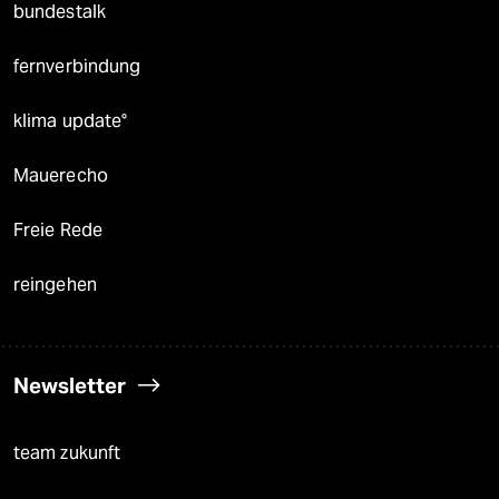
bundestalk
fernverbindung
klima update°
Mauerecho
Freie Rede
reingehen
Newsletter
team zukunft