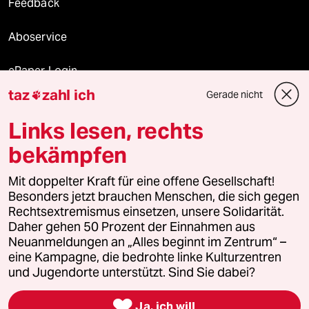
Feedback
Aboservice
ePaper Login
taz
zahl ich
Gerade nicht

Downloads für Abonnierende
Links lesen, rechts
bekämpfen
© 2026 taz Verlags und Vertriebs GmbH
Mit doppelter Kraft für eine offene Gesellschaft!
Alle Rechte vorbehalten. Bei rechtlichen Fragen oder für Genehmigungen
wenden Sie sich bitte an
lizenzen@taz.de
Besonders jetzt brauchen Menschen, die sich gegen
Rechtsextremismus einsetzen, unsere Solidarität.
Daher gehen 50 Prozent der Einnahmen aus
Feedback
Redaktionsstatut
Kommune-Richtlinien
KI-
Neuanmeldungen an „Alles beginnt im Zentrum“ –
eine Kampagne, die bedrohte linke Kulturzentren
Leitlinie
Informant
Datenschutz
Impressum
AGB
und Jugendorte unterstützt. Sind Sie dabei?
Seitenwende
Einwilligungen widerrufen (Ads)

Ja, ich will