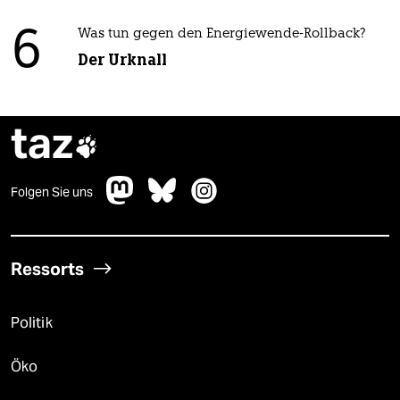
6
Was tun gegen den Energiewende-Rollback?
Der Urknall
taz

Folgen Sie uns
Ressorts
Politik
Öko