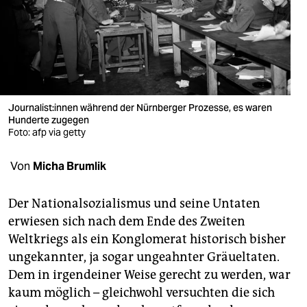
berlin
nord
wahrheit
verlag
Jour­na­lis­t:in­nen während der Nürnberger Prozesse, es waren
verlag
Hunderte zugegen
Foto: afp via getty
veranstaltungen
Von
Micha Brumlik
shop
fragen & hilfe
Der Nationalsozialismus und seine Untaten
erwiesen sich nach dem Ende des Zweiten
unterstützen
Weltkriegs als ein Konglomerat historisch bisher
abo
ungekannter, ja sogar ungeahnter Gräueltaten.
Dem in irgendeiner Weise gerecht zu werden, war
genossenschaft
kaum möglich – gleichwohl versuchten die sich