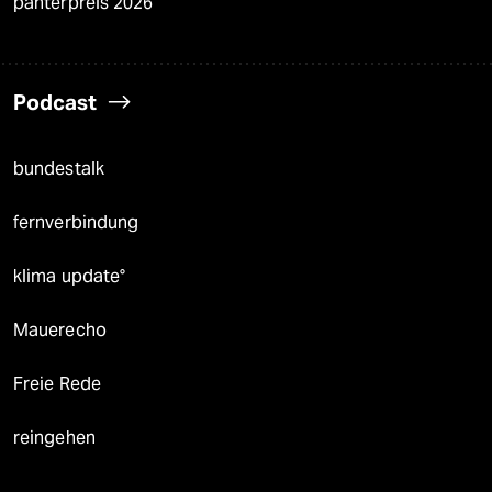
panterpreis 2026
Podcast
bundestalk
fernverbindung
klima update°
Mauerecho
Freie Rede
reingehen