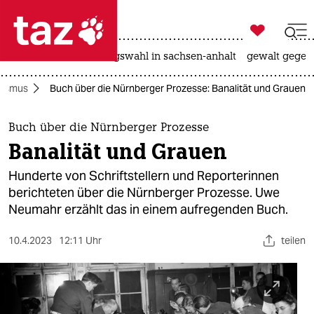

taz zahl ich
hitze
surfen
landtagswahl in sachsen-anhalt
gewalt gegen

taz zahl ich
alismus
Buch über die Nürnberger Prozesse: Banalität und Grauen
taz zahl ich
themen
Buch über die Nürnberger Prozesse
Banalität und Grauen
politik
Hunderte von Schriftstellern und Reporterinnen
öko
berichteten über die Nürnberger Prozesse. Uwe
Neumahr erzählt das in einem aufregenden Buch.
gesellschaft
10.4.2023
12:11 Uhr
teilen
kultur
sport