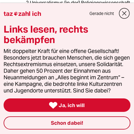
2.Universalismus [in der] Religionswissenschaft
[ist die] Eigenschaft einer Religion, für jeden
taz
zahl ich
Gerade nicht

offen zu sein […]."
Und dann ist da auch noch der
Links lesen, rechts
3."Universalismus im Sinne [der] ‚Lehre von der
Erlösung aller Menschen‘, […]".
bekämpfen
Ich traue Horkheimer und Adorno ja eine ganze
Mit doppelter Kraft für eine offene Gesellschaft!
Menge zu. Dass sie aber derart
Besonders jetzt brauchen Menschen, die sich gegen
unterschiedliche Dinge zu einem braunen
Rechtsextremismus einsetzen, unsere Solidarität.
Einheitsbrei verrührt haben sollen, erstaunt
Daher gehen 50 Prozent der Einnahmen aus
mich doch.
Neuanmeldungen an „Alles beginnt im Zentrum“ –
eine Kampagne, die bedrohte linke Kulturzentren
und Jugendorte unterstützt. Sind Sie dabei?
Georg Schmidt
GS

Ja, ich will
16.10.2015
,
15:43 Uhr
einfach mal in der Geschichte der Stadt
Lörrach nachlesen, dort warteten die nicht
Schon dabei!
jüdischen Bürger ungedultig, bis die LKWs mit
den jüdischen Bürgern weg waren, um die