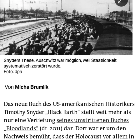
berlin
nord
wahrheit
verlag
verlag
Snyders These: Auschwitz war möglich, weil Staatlichkeit
systematisch zerstört wurde.
veranstaltungen
Foto: dpa
shop
Von
Micha Brumlik
fragen & hilfe
unterstützen
Das neue Buch des US-amerikanischen Historikers
Timothy Snyder „Black Earth“ stellt weit mehr als
abo
nur eine Vertiefung
seines umstrittenen Buches
„Bloodlands“
(dt. 2011) dar. Dort war er um den
genossenschaft
Nachweis bemüht, dass der Holocaust vor allem in