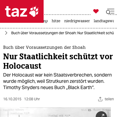

taz zahl ich
katzen
usa unter trump
hitze
niedrigwasser
landtagswahl

taz zahl ich
se
Buch über Voraussetzungen der Shoah: Nur Staatlichkeit schütz
taz zahl ich
themen
Buch über Voraussetzungen der Shoah
Nur Staatlichkeit schützt vor
politik
Holocaust
öko
Der Holocaust war kein Staatsverbrechen, sondern
wurde möglich, weil Strutkuren zerstört wurden.
gesellschaft
Timothy Snyders neues Buch „Black Earth“.
kultur
16.10.2015
12:08 Uhr
teilen
sport