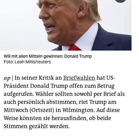
berlin
nord
wahrheit
verlag
verlag
Will mit allen Mitteln gewinnen: Donald Trump
Foto: Leah Millis/reuters
veranstaltungen
ap
| In seiner Kritik an
Briefwahlen
hat US-
shop
Präsident Donald Trump offen zum Betrug
fragen & hilfe
aufgerufen. Wähler sollten sowohl per Brief als
auch persönlich abstimmen, riet Trump am
unterstützen
Mittwoch (Ortszeit) in Wilmington. Auf diese
abo
Weise könnten sie herausfinden, ob beide
Stimmen gezählt werden.
genossenschaft