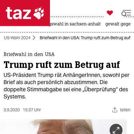

taz zahl ich
hitze
surfen
landtagswahl in sachsen-anhalt
gewalt gegen

taz zahl ich
US-Wahl 2024
Briefwahl in den USA: Trump ruft zum Betrug auf
taz zahl ich
themen
Briefwahl in den USA
Trump ruft zum Betrug auf
politik
US-Präsident Trump rät AnhängerInnen, sowohl per
öko
Brief als auch persönlich abzustimmen. Die
doppelte Stimmabgabe sei eine „Überprüfung“ des
gesellschaft
Systems.
kultur
3.9.2020
15:37 Uhr
teilen
sport