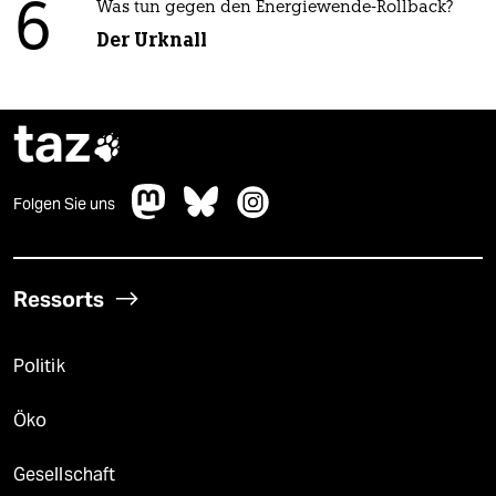
6
Was tun gegen den Energiewende-Rollback?
Der Urknall
taz

Folgen Sie uns
Ressorts
Politik
Öko
Gesellschaft