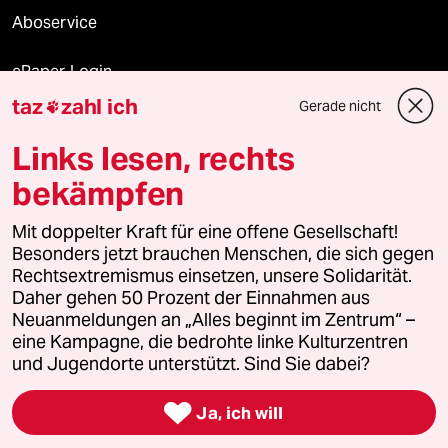
Aboservice
ePaper Login
taz
zahl ich
Gerade nicht

Downloads für Abonnierende
Links lesen, rechts
bekämpfen
© 2026 taz Verlags und Vertriebs GmbH
Alle Rechte vorbehalten. Bei rechtlichen Fragen oder für Genehmigungen
Mit doppelter Kraft für eine offene Gesellschaft!
wenden Sie sich bitte an
lizenzen@taz.de
Besonders jetzt brauchen Menschen, die sich gegen
Rechtsextremismus einsetzen, unsere Solidarität.
Daher gehen 50 Prozent der Einnahmen aus
Feedback
Redaktionsstatut
Kommune-Richtlinien
KI-
Neuanmeldungen an „Alles beginnt im Zentrum“ –
eine Kampagne, die bedrohte linke Kulturzentren
Leitlinie
Informant
Datenschutz
Impressum
AGB
und Jugendorte unterstützt. Sind Sie dabei?
Seitenwende
Einwilligungen widerrufen (Ads)

Ja, ich will