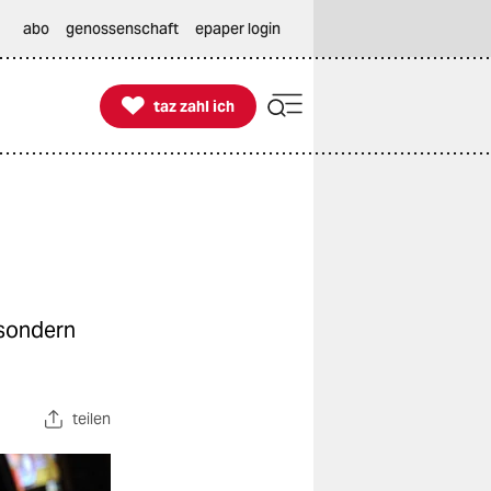
abo
genossenschaft
epaper login

taz zahl ich
taz zahl ich
 sondern
teilen