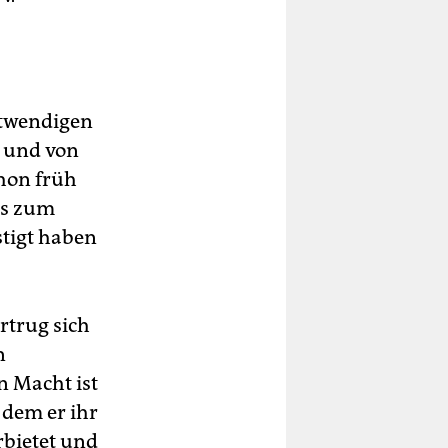
otwendigen
t und von
chon früh
is zum
tigt haben
rtrug sich
n
n Macht ist
 dem er ihr
bietet und