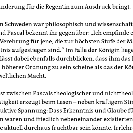
nderung für die Regentin zum Ausdruck bringt.
on Schweden war philosophisch und wissenschaft
und Pascal bekennt ihr gegenüber: „Ich empfinde 
Verehrung für jene, die zur höchsten Stufe der M
nis aufgestiegen sind.“ Im Falle der Königin lieg
 lässt dabei ebenfalls durchblicken, dass ihm das 
n höherer Ordnung zu sein scheine als das der Kö
weltlichen Macht.
st zwischen Pascals theologischer und nichttheo
Tätigkeit erzeugt beim Lesen – neben kräftigem St
duktive Spannung: Dass Erkenntnis und Glaube fü
n waren und friedlich nebeneinander existierten, 
ie aktuell durchaus fruchtbar sein könnte. Irrleh