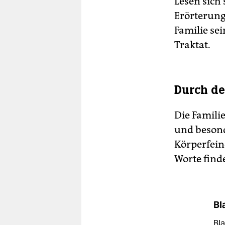
Lesen sich 
Erörterunge
Familie sei
Traktat.
Durch de
Die Famili
und besond
Körperfeind
Worte finde
Bl
Bla