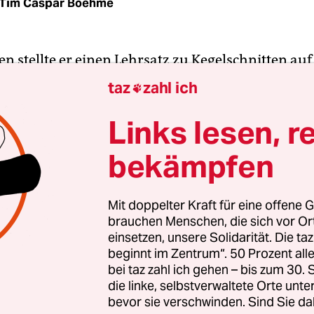
Tim Caspar Boehme
en stellte er einen Lehrsatz zu Kegelschnitten auf
en hört und ihn berühmt machte. Drei Jahre spä
taz
zahl ich

te Rechenmaschine und legte damit ein Fundament
Computer. Über Berechnungen zu Gewinnchancen
Links lesen, r
len wurde er zum Begründer der
bekämpfen
lichkeitsrechnung. Blaise Pascal war ein mathe
, in seinen aphoristischen „Pensées“ behandelte
ilosophische Fragen wie „Was ist das Ich?“
Mit doppelter Kraft für eine offene G
brauchen Menschen, die sich vor O
einsetzen, unsere Solidarität. Die ta
anzösischen Denker des 17. Jahrhunderts waren a
beginnt im Zentrum“. 50 Prozent a
 Theologie von größter Wichtigkeit. Von dieser Ei
bei taz zahl ich gehen – bis zum 30
ät und Spiritualität kann man eine Ahnung bek
die linke, selbstverwaltete Orte unte
bevor sie verschwinden. Sind Sie da
e private Korrespondenz Pascals liest, die jetzt 