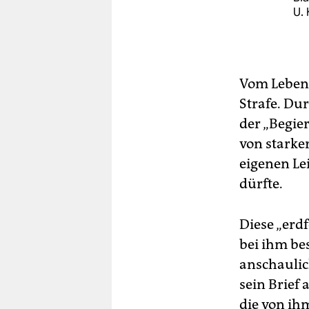
U. 
Vom Leben 
Strafe. Du
der „Begie
von starke
eigenen Le
dürfte.
Diese „erd
bei ihm bes
anschaulic
sein Brief 
die von ih