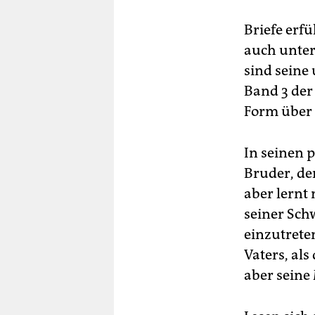
Briefe erf
auch unter
sind seine 
Band 3 der
Form über 
In seinen p
Bruder, de
aber lernt
seiner Sch
einzutreten
Vaters, als
aber seine 