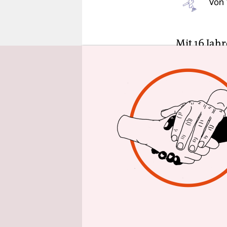
Von
epaper login
Mit 16 Jahr
seinen Nam
er die ers
heutigen 
Glücksspie
Wahrschein
Wunderkind
zugleich ph
Für den fr
Fragen der
Rationalit
wenn man di