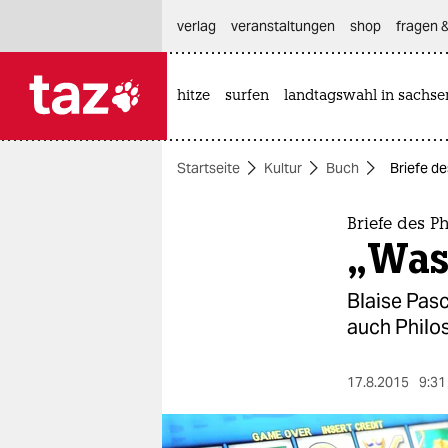
hautnavigation anspringen
hauptinhalt anspringen
footer anspringen
verlag
veranstaltungen
shop
fragen &
hitze
surfen
landtagswahl in sachse

taz zahl ich
taz zahl ich
Startseite
Kultur
Buch
Briefe de
themen
politik
Briefe des P
„Was 
öko
Blaise Pas
gesellschaft
auch Philos
kultur
17.8.2015
9:31
sport