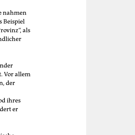
sie nahmen
 Beispiel
rovinz“, als
ndlicher
ender
. Vor allem
n, der
od ihres
dert er