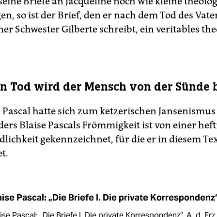
seine Briefe an Jacqueline noch wie kleine theolo
n, so ist der Brief, den er nach dem Tod des Vate
ner Schwester Gilberte schreibt, ein veritables th
n Tod wird der Mensch von der Sünde b
e Pascal hatte sich zum ketzerischen Jansenismus
ers Blaise Pascals Frömmigkeit ist von einer hef
lichkeit gekennzeichnet, für die er in diesem Te
t.
aise Pascal: „Die Briefe I. Die private Korrespondenz
ise Pascal: „Die Briefe I. Die private Korrespondenz“. A. d. Frz.