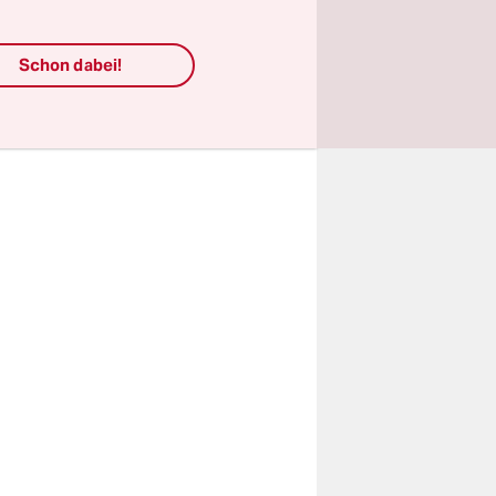
ndigen
scal-Kenner
Schon dabei!