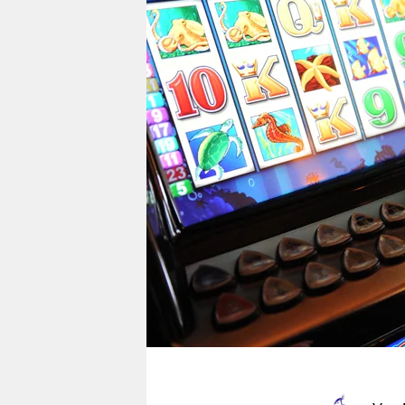
berlin
nord
wahrheit
verlag
verlag
veranstaltungen
shop
fragen & hilfe
unterstützen
abo
genossenschaft