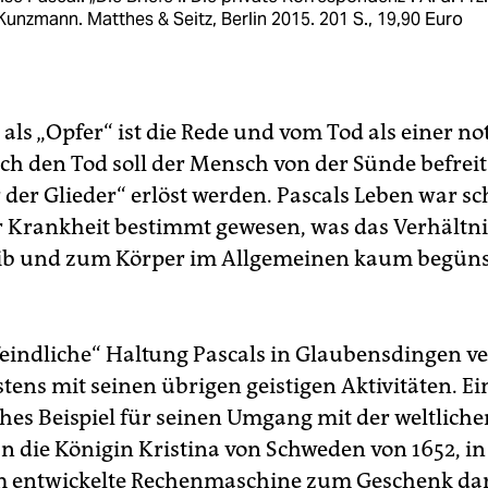
Kunzmann. Matthes & Seitz, Berlin 2015. 201 S., 19,90 Euro
als „Opfer“ ist die Rede und vom Tod als einer n
rch den Tod soll der Mensch von der Sünde befrei
r der Glieder“ erlöst werden. Pascals Leben war s
r Krankheit bestimmt gewesen, was das Verhältn
ib und zum Körper im Allgemeinen kaum begüns
feindliche“ Haltung Pascals in Glaubensdingen ve
tens mit seinen übrigen geistigen Aktivitäten. Ei
hes Beispiel für seinen Umgang mit der weltliche
an die Königin Kristina von Schweden von 1652, in
m entwickelte Rechenmaschine zum Geschenk dar