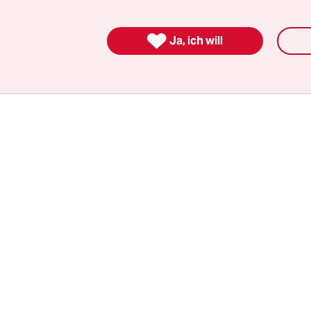
schienen ist und die den Auftakt zu einer vierbä
iner Briefe macht. Übersetzt wurden sie vom Pa

Ja, ich will
nzmann.