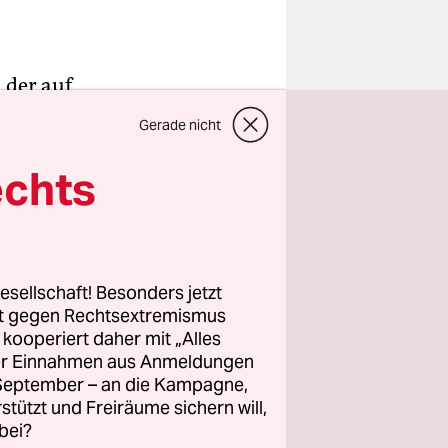
, der auf
ter erfand
Gerade nicht
 für die
 bei
echts
matisches
 er
esellschaft! Besonders jetzt
rt gegen Rechtsextremismus
z kooperiert daher mit „Alles
ber auch
ller Einnahmen aus Anmeldungen
nheit von
. September – an die Kampagne,
ommen,
rstützt und Freiräume sichern will,
bei?
auf