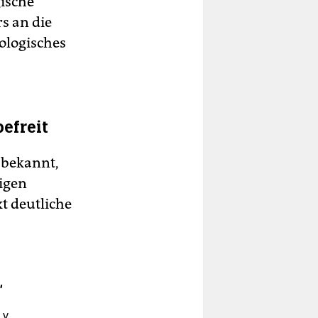
gische
rs an die
eologisches
efreit
 bekannt,
tigen
xt deutliche
“
 v.