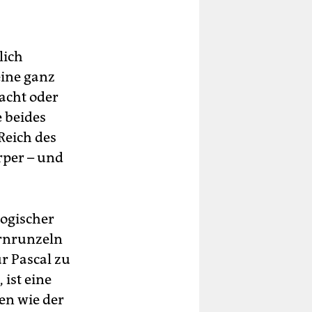
lich
eine ganz
acht oder
e beides
Reich des
rper – und
logischer
irnrunzeln
r Pascal zu
ist eine
ren wie der