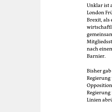
Unklar ist
London Frü
Brexit, al
wirtschaft
gemeinsam
Mitgliedss
nach einem
Barnier.
Bisher gab
Regierung 
Oppositions
Regierung 
Linien abr