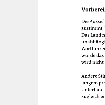
Vorberei
Die Aussich
zustimmt, 
Das Land m
unabhängig
Wortführer
würde das 
wird nicht 
Andere Sti
langem pro
Unterhaus 
zugleich e