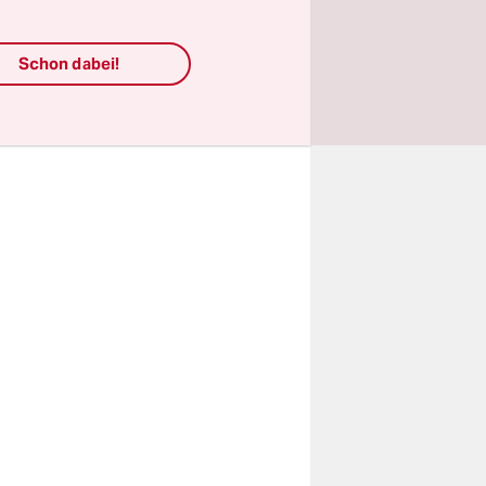
s zum 30.
Schon dabei!
zen.