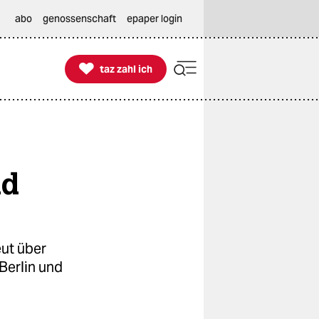
abo
genossenschaft
epaper login

taz zahl ich
taz zahl ich
nd
ut über
Berlin und