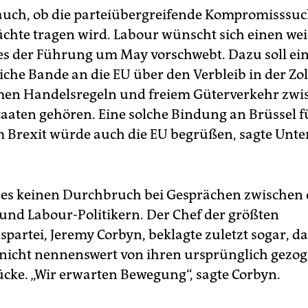
 auch, ob die parteiübergreifende Kompromisssuc
chte tragen wird. Labour wünscht sich einen we
s es der Führung um May vorschwebt. Dazu soll ei
liche Bande an die EU über den Verbleib in der Zo
en Handelsregeln und freiem Güterverkehr zwi
taaten gehören. Eine solche Bindung an Brüssel fü
 Brexit würde auch die EU begrüßen, sagte Unt
 es keinen Durchbruch bei Gesprächen zwischen 
und Labour-Politikern. Der Chef der größten
partei, Jeremy Corbyn, beklagte zuletzt sogar, da
nicht nennenswert von ihren ursprünglich gezo
ücke. „Wir erwarten Bewegung“, sagte Corbyn.