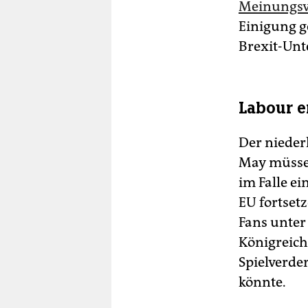
Meinungsv
Einigung g
Brexit-Unt
Labour 
Der nieder
May müsse 
im Falle ei
EU fortset
Fans unter
Königreich
Spielverde
könnte.