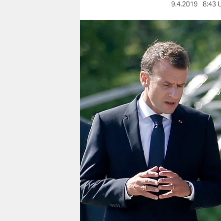
berlin
9.4.2019
8:43 
nord
wahrheit
verlag
verlag
veranstaltungen
shop
fragen & hilfe
unterstützen
abo
genossenschaft