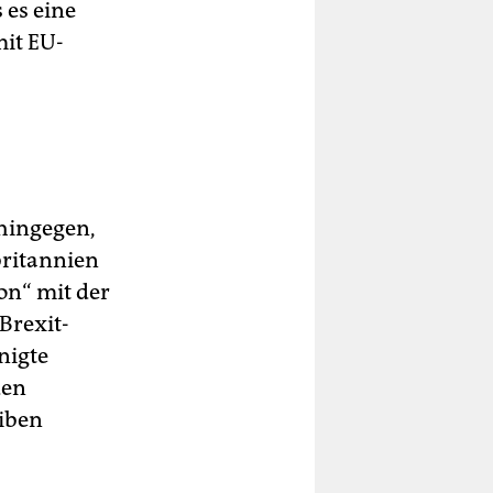
s es eine
mit EU-
 hingegen,
britannien
on“ mit der
Brexit-
nigte
den
eiben