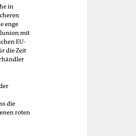
he in
icheren
ne enge
llunion mit
schen EU-
r die Zeit
erhändler
der
ss die
genen roten