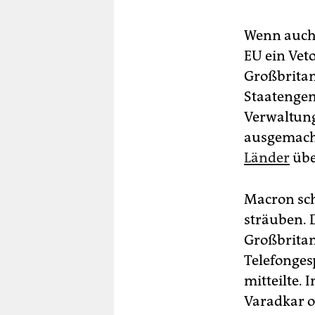
Wenn auch 
EU ein Veto
Großbritan
Staatengem
Verwaltung
ausgemacht
Länder
übe
Macron sch
sträuben. D
Großbritan
Telefonges
mitteilte. 
Varadkar o