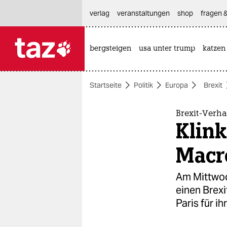
hautnavigation anspringen
hauptinhalt anspringen
footer anspringen
verlag
veranstaltungen
shop
fragen &
bergsteigen
usa unter trump
katzen

taz zahl ich
taz zahl ich
Startseite
Politik
Europa
Brexit
themen
politik
Brexit-Verh
Klin
öko
Macr
gesellschaft
Am Mittwoc
kultur
einen Brexi
Paris für ih
sport