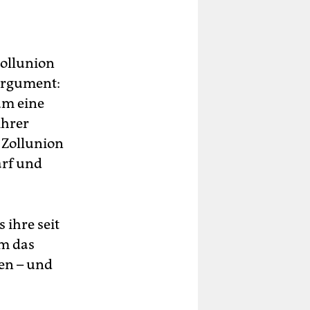
Zollunion
 Argument:
um eine
ihrer
 Zollunion
arf und
 ihre seit
em das
en – und