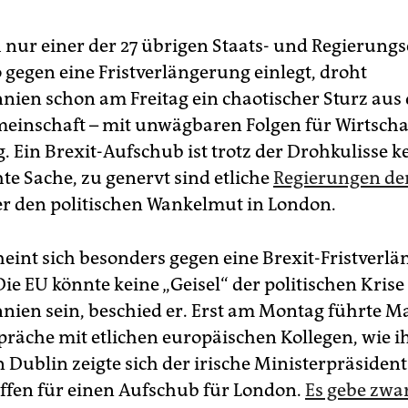
nur einer der 27 übrigen Staats- und Regierungs
 gegen eine Fristverlängerung einlegt, droht
nien schon am Freitag ein chaotischer Sturz aus 
einschaft – mit unwägbaren Folgen für Wirtscha
. Ein Brexit-Aufschub ist trotz der Drohkulisse k
e Sache, zu genervt sind etliche
Regierungen de
r den politischen Wankelmut in London.
eint sich besonders gegen eine Brexit-Fristverl
ie EU könnte keine „Geisel“ der politischen Krise
nien sein, beschied er. Erst am Montag führte M
präche mit etlichen europäischen Kollegen, wie i
In Dublin zeigte sich der irische Ministerpräsident
ffen für einen Aufschub für London.
Es gebe zwa