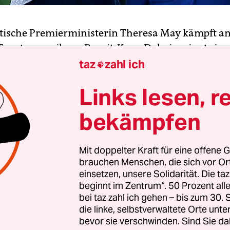
itische Premierministerin Theresa May kämpft an
Fronten
um ihren Brexit-Kurs
. Daheim ringt sie 
ellen Labour-Partei weiter um einer Kompromiss
taz
zahl ich

ch für ihren mit Brüssel ausgehandelte Scheidu
Links lesen, r
ine Parlamentsmehrheit finden mochte. Dabei mu
dliner in Schach zu halten, die ihr den Handsch
bekämpfen
n Gegner übelnehmen.
Mit doppelter Kraft für eine offene G
nstag eilt May nach Berlin und Paris, um bei
brauchen Menschen, die sich vor O
lerin Angela Merkel und Frankreichs Staatsprä
einsetzen, unsere Solidarität. Die ta
acron um einen Aufschub der Frist für den EU
beginnt im Zentrum“. 50 Prozent a
niens zu werben. Deren Unterstützung kann sie 
bei taz zahl ich gehen – bis zum 30
die linke, selbstverwaltete Orte unte
, denn schon am Mittwoch steht bei einem Gipfe
bevor sie verschwinden. Sind Sie da
ne weitreichende Entscheidung in der Brexit-Saga