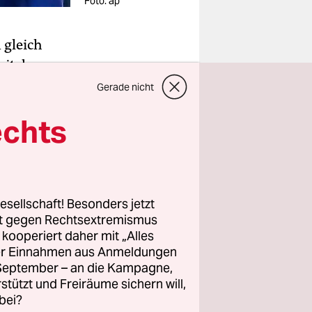
Foto: ap
 gleich
mit der
lösung,
Gerade nicht
ngsvertrag
echts
ss sie die
lag mit dem
esellschaft! Besonders jetzt
rt gegen Rechtsextremismus
sident
z kooperiert daher mit „Alles
-Ausstieg
ller Einnahmen aus Anmeldungen
gut
. September – an die Kampagne,
rstützt und Freiräume sichern will,
l in
bei?
 an: