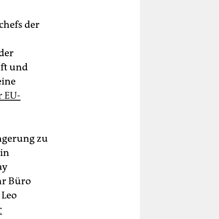
chefs der
der
ft und
eine
r EU-
ängerung zu
 in
ay
hr Büro
 Leo
r