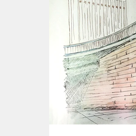
berlin
nord
wahrheit
verlag
verlag
veranstaltungen
shop
fragen & hilfe
unterstützen
abo
genossenschaft