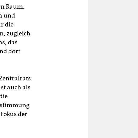
ren Raum.
n und
r die
n, zugleich
ms, das
und dort
 Zentralrats
st auch als
die
Zustimmung
 Fokus der