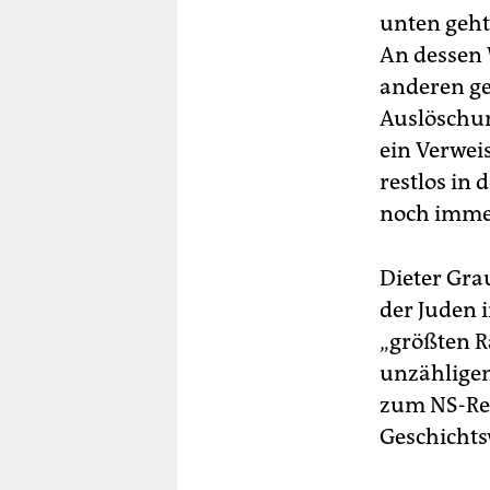
unten geht
An dessen 
anderen ge
Auslöschun
ein Verweis
restlos in 
noch immer
Dieter Grau
der Juden 
„größten R
unzähligen
zum NS-Reg
Geschichts