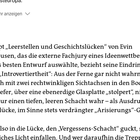
steuropa.
r anzeigen
im Gestaltungs-Wettbewerb
der taz sammeln 60 Teilnehme
en, wie „die Totalität der,Verwertung' jüdischen Eigentums m
em Mahnmal visualisiert werden könnte. Der Entwurf von Evi
tingshausen kommt auf Platz 1.
t „Leerstellen und Geschichtslücken“ von Evin
usen, das die externe Fachjury eines Ideenwettb
er ein Crowdfunding
sammelt die taz 27.003 Euro für den Ka
nes Mahnmalstandorts – geplant sind 4 Quadratmeter auf de
s besten Entwurf auswählte, bezieht seine Eindrin
tz, auf dem K+N seinen Neubau errichten will.
„In­trovertiertheit“: Aus der Ferne gar nicht wah
n Bau des Mahnmals
beschließen im November 2016 alle
ich mit zwei rechtwinkligen Sichtachsen in den Bo
ktionen der Bürgerschaft.
efer, über eine ebenerdige Glasplatte „stolpert“,
er den richtigen Standort
gibt es lange Zeit weniger Einigkei
ur einen tiefen, leeren Schacht wahr – als Ausdru
ll das Mahnmal bei K+N, am Europahafen, an der
lücke, im Sinne stets verdrängter „Arisierungs“-
gendherberge oder irgendwo dazwischen verortet werden?
 Rück- und Überblick
findet sich auf
taz.de/denkmal
so in die Lücke, den „Vergessens-Schacht“ guckt, 
liches Licht einfallen. Und wer daraufhin die Tre