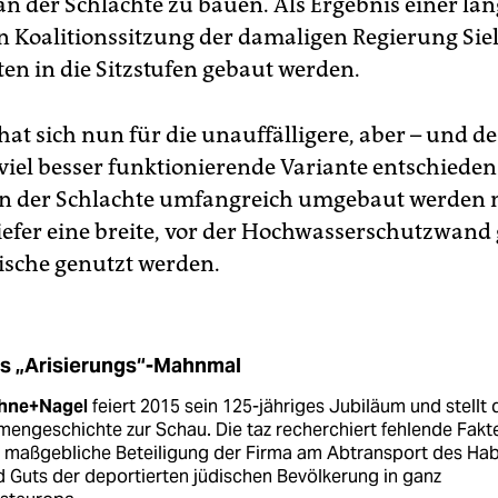
 der Schlachte zu bauen. Als Ergebnis einer lan
n Koalitionssitzung der damaligen Regierung Siel
ten in die Sitzstufen gebaut werden.
hat sich nun für die unauffälligere, aber – und d
 viel besser funktionierende Variante entschiede
n der Schlachte umfangreich umgebaut werden 
efer eine breite, vor der Hochwasserschutzwand
sche genutzt werden.
s „Arisierungs“-Mahnmal
hne+Nagel
feiert 2015 sein 125-jähriges Jubiläum und stellt 
mengeschichte zur Schau. Die taz recherchiert fehlende Fakt
e maßgebliche Beteiligung der Firma am Abtransport des Ha
 Guts der deportierten jüdischen Bevölkerung in ganz