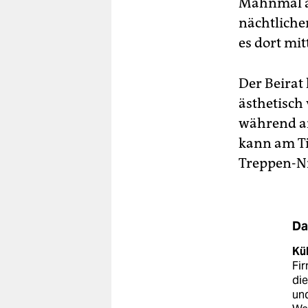
Mahnmal an
nächtliche
es dort mit
Der Beirat 
ästhetisch
während a
kann am Ti
Treppen-Ni
Da
Kü
Fir
di
und