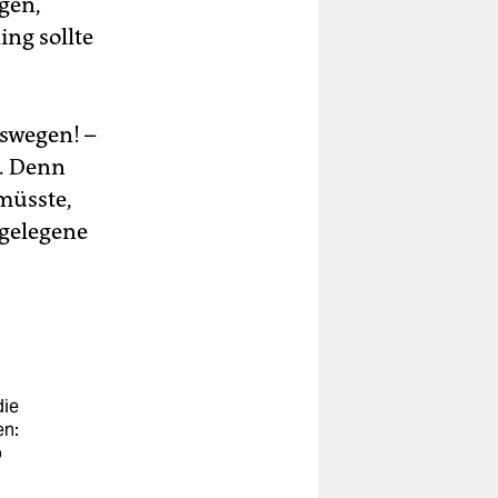
gen,
ing sollte
eswegen! –
n. Denn
müsste,
 gelegene
die
en:
b