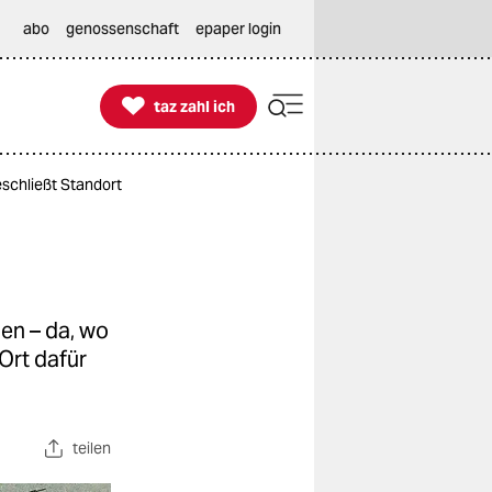
abo
genossenschaft
epaper login

taz zahl ich
taz zahl ich
schließt Standort
en – da, wo
 Ort dafür
teilen