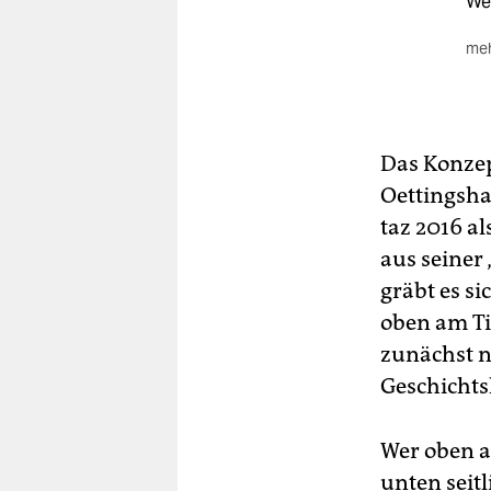
We
meh
Be
Ide
ein
Oet
Das Konzep
Oettingsha
Üb
ei
taz 2016 al
Pla
aus seiner 
De
gräbt es s
Fra
oben am Ti
Üb
zunächst n
So
Geschichts
Ju
Ein
Wer oben al
unten seit