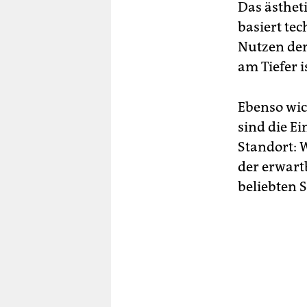
Das ästhet
basiert te
Nutzen der
am Tiefer 
Ebenso wic
sind die E
Standort: 
der erwart
beliebten 