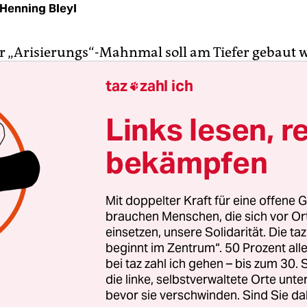
Henning Bleyl
 „Arisierungs“-Mahnmal soll am Tiefer gebaut 
ausschuss des Beirats Mitte in seiner letzten Sit
taz
zahl ich

pause beschlossen. Da der Beschluss einstimmig
Enthaltung von der FDP), ist er für den Gesamtbei
Links lesen, r
dem laut Ortgesetz wiederum die Standortwahl f
bekämpfen
 im öffentlichen Raum zusteht.
rmlich ausgedrückt: Die entscheidende Vorausse
Mit doppelter Kraft für eine offene G
ate Verwirklichung des seit 2016 geplanten
brauchen Menschen, die sich vor O
ortes ist nun geschaffen. Er soll die komplette
einsetzen, unsere Solidarität. Die ta
beginnt im Zentrum“. 50 Prozent a
ung der jüdischen Bevölkerung Europas themati
bei taz zahl ich gehen – bis zum 30
 als Hafen- und Logistikstadt besonderen Anteil 
die linke, selbstverwaltete Orte unte
bevor sie verschwinden. Sind Sie da