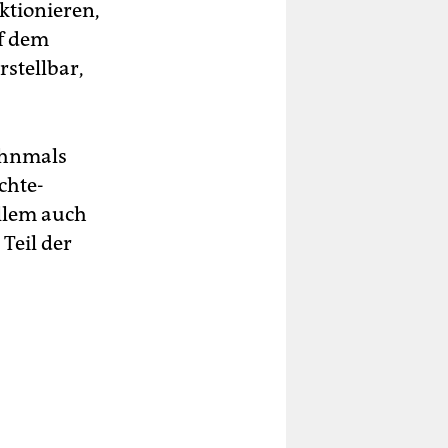
ktionieren,
uf dem
rstellbar,
ahnmals
chte-
allem auch
Teil der