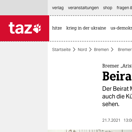
hautnavigation anspringen
hauptinhalt anspringen
footer anspringen
verlag
veranstaltungen
shop
fragen &
hitze
krieg in der ukraine
us-demokr

taz zahl ich
taz zahl ich
Startseite
Nord
Bremen
Bremer 
themen
politik
Bremer „Ari
Beira
öko
Der Beirat 
gesellschaft
auch die Kü
sehen.
kultur
sport
21.7.2021
13:0