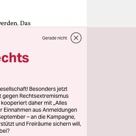
werden. Das
zung vor
Gerade nicht
 erfolgte
rat
echts
ür
tzung für
esellschaft! Besonders jetzt
rt gegen Rechtsextremismus
z kooperiert daher mit „Alles
ller Einnahmen aus Anmeldungen
sieren, an
. September – an die Kampagne,
hatte.
rstützt und Freiräume sichern will,
bei?