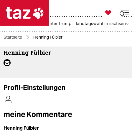

taz zahl ich
nahost-konflikt
usa unter trump
landtagswahl in sachsen-an

taz zahl ich
Startseite
Henning Fülbier
taz zahl ich
Henning Fülbier
themen
politik
öko
Profil-Einstellungen
gesellschaft
kultur
meine Kommentare
sport
Henning Fülbier