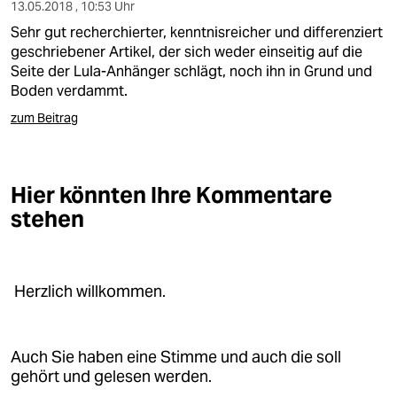
berlin
13.05.2018 , 10:53 Uhr
Sehr gut recherchierter, kenntnisreicher und differenziert
nord
geschriebener Artikel, der sich weder einseitig auf die
Seite der Lula-Anhänger schlägt, noch ihn in Grund und
wahrheit
Boden verdammt.
verlag
zum Beitrag
verlag
Hier könnten Ihre Kommentare
veranstaltungen
stehen
shop
fragen & hilfe
Herzlich willkommen.
unterstützen
abo
Auch Sie haben eine Stimme und auch die soll
genossenschaft
gehört und gelesen werden.