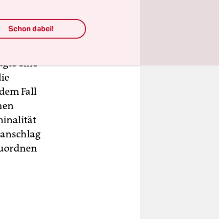
Schon dabei!
agte eine
die
dem Fall
chen
minalität
danschlag
zuordnen