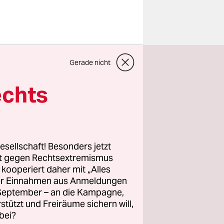
 wurde
Gerade nicht
en 6 Uhr
erhof in
echts
, berichtet
nde habe
lück
 und
esellschaft! Besonders jetzt
 einem
rt gegen Rechtsextremismus
z kooperiert daher mit „Alles
 Mittwoch
ller Einnahmen aus Anmeldungen
. September – an die Kampagne,
rstützt und Freiräume sichern will,
bei?