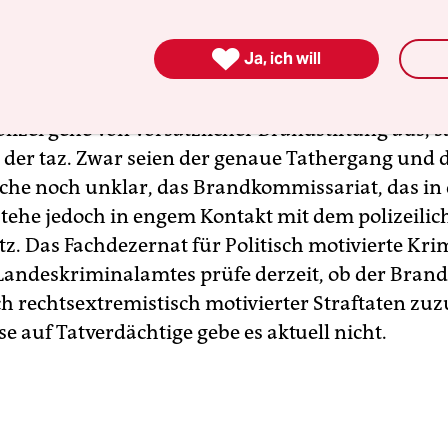
n geschockt

Ja, ich will
Bewohnerin
lizei gehe von vorsätzlicher Brandstiftung aus, s
 der taz. Zwar seien der genaue Tathergang und 
he noch unklar, das Brandkommissariat, das in 
 stehe jedoch in engem Kontakt mit dem polizeili
z. Das Fachdezernat für Politisch motivierte Kri
Landeskriminalamtes prüfe derzeit, ob der Bran
h rechtsextremistisch motivierter Straftaten zu
se auf Tatverdächtige gebe es aktuell nicht.