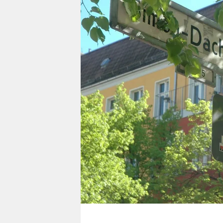
berlin
nord
wahrheit
verlag
verlag
veranstaltungen
shop
fragen & hilfe
unterstützen
abo
genossenschaft