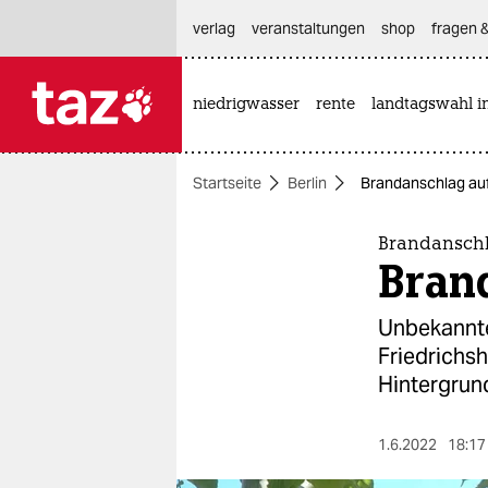
hautnavigation anspringen
hauptinhalt anspringen
footer anspringen
verlag
veranstaltungen
shop
fragen &
niedrigwasser
rente
landtagswahl i

taz zahl ich
taz zahl ich
Startseite
Berlin
Brandanschlag auf
themen
politik
Brandanschl
Bran
öko
Unbekannte
gesellschaft
Friedrichsh
Hintergrun
kultur
sport
1.6.2022
18:17