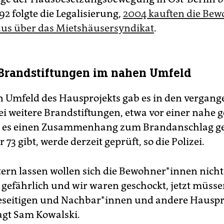
2 folgte die Legalisierung,
2004 kauften die Be­wo
us über das Mietshäusersyndikat
.
Brandstiftungen im nahen Umfeld
n Umfeld des Hausprojekts gab es in den vergan
i weitere Brandstiftungen, etwa vor einer nahe 
b es einen Zusammenhang zum Brandanschlag ge
73 gibt, werde derzeit geprüft, so die Polizei.
rn lassen wollen sich die Be­woh­ne­r*in­nen nich
 gefährlich und wir waren geschockt, jetzt müsse
seitigen und Nach­ba­r*in­nen und andere Hauspr
agt Sam Kowalski.