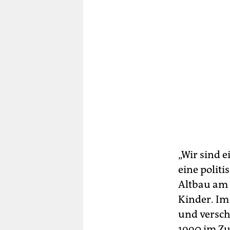
„Wir sind e
eine politi
Altbau am 
Kinder. Im
und versch
1990 im Zu