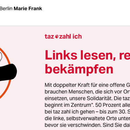
Berlin
Marie Frank
nke Hausprojekt Grünberger 73 in Friedrichshain
taz
zahl ich

ein Brandanschlag verübt. Am Montagmorgen geg
die Be­woh­ne­r*in­nen, dass das Müllhaus im Hint
Links lesen, r
and. „Die Flammen gingen bis zum dritten Stock“
bekämpfen
erin Sam Kowalski der taz. Nach etwa einer Stu
ehr den Brand löschen können. „Es wurde zum G
rletzt“, so Kowalski. Nur umstehende Fahrräder
Mit doppelter Kraft für eine offene G
ten Schaden genommen. „Leider müssen wir von
brauchen Menschen, die sich vor O
einsetzen, unsere Solidarität. Die ta
lag ausgehen“, teilten die Be­woh­ne­r*in­nen am
beginnt im Zentrum“. 50 Prozent a
bei taz zahl ich gehen – bis zum 30
die linke, selbstverwaltete Orte unte
bevor sie verschwinden. Sind Sie da
schon sehr gefährlich und