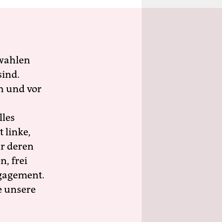
wahlen
sind.
h und vor
lles
 linke,
ür deren
n, frei
ngagement.
e unsere