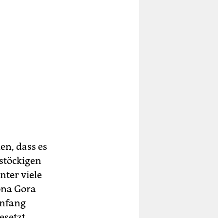
en, dass es
rstöckigen
ter viele
ona Gora
Anfang
esetzt