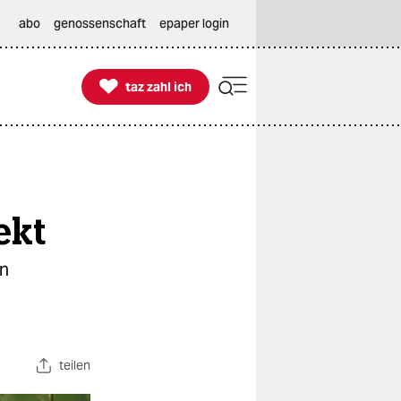
abo
genossenschaft
epaper login

taz zahl ich
taz zahl ich
ekt
in
teilen