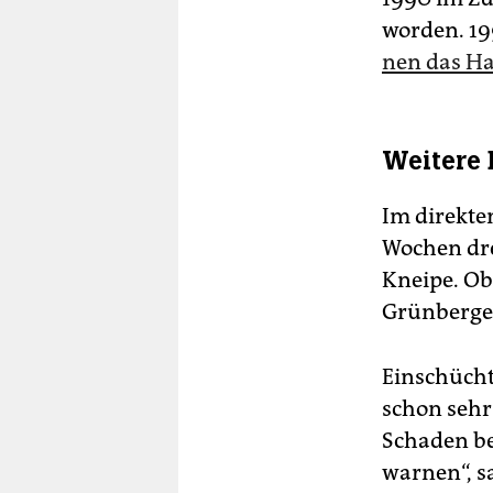
worden. 199
nen das Ha
Weitere 
Im direkte
Wochen dre
Kneipe. O
Grünberger 
Einschüchte
schon sehr
Schaden be
warnen“, s