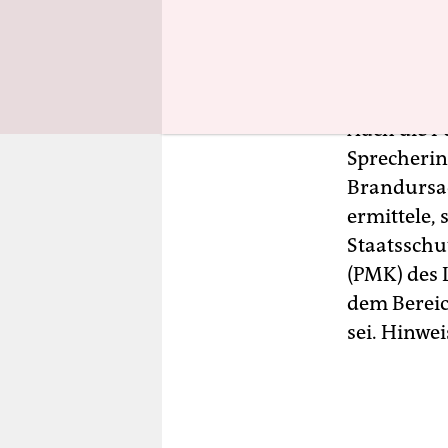

wir ware
Sam Kowalski, 
Auch die Po
Sprecherin
Brandursac
ermittele,
Staatsschut
(PMK) des 
dem Bereic
sei. Hinwei