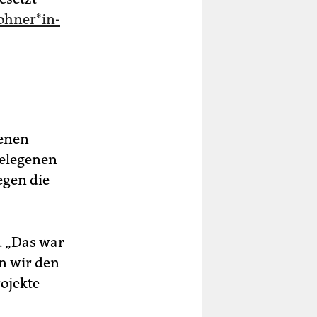
h­ne­r*in­
genen
gelegenen
gen die
t. „Das war
n wir den
ojekte