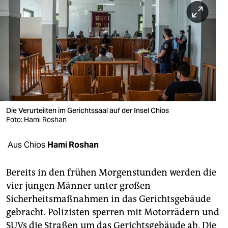
berlin
nord
wahrheit
verlag
verlag
veranstaltungen
Die Verurteilten im Gerichtssaal auf der Insel Chios
Foto: Hami Roshan
shop
Aus Chios
Hami Roshan
fragen & hilfe
unterstützen
Bereits in den frühen Morgenstunden werden die
vier jungen Männer unter großen
abo
Sicherheitsmaßnahmen in das Gerichtsgebäude
genossenschaft
gebracht. Polizisten sperren mit Motorrädern und
SUVs die Straßen um das Gerichtsgebäude ab. Die