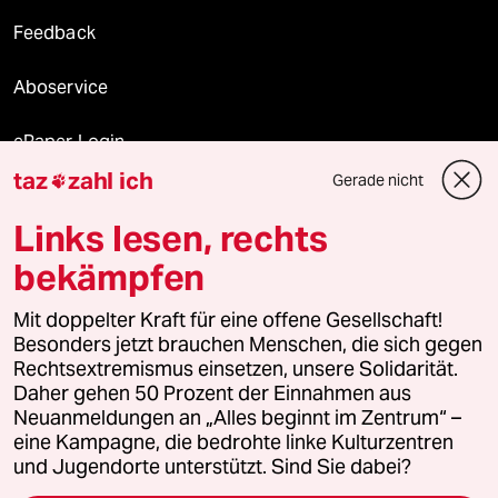
Feedback
Aboservice
ePaper Login
taz
zahl ich
Gerade nicht

Downloads für Abonnierende
Links lesen, rechts
bekämpfen
© 2026 taz Verlags und Vertriebs GmbH
Alle Rechte vorbehalten. Bei rechtlichen Fragen oder für Genehmigungen
Mit doppelter Kraft für eine offene Gesellschaft!
wenden Sie sich bitte an
lizenzen@taz.de
Besonders jetzt brauchen Menschen, die sich gegen
Rechtsextremismus einsetzen, unsere Solidarität.
Daher gehen 50 Prozent der Einnahmen aus
Feedback
Redaktionsstatut
Kommune-Richtlinien
KI-
Neuanmeldungen an „Alles beginnt im Zentrum“ –
eine Kampagne, die bedrohte linke Kulturzentren
Leitlinie
Informant
Datenschutz
Impressum
AGB
und Jugendorte unterstützt. Sind Sie dabei?