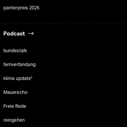
panterpreis 2026
Podcast
bundestalk
fernverbindung
klima update°
Mauerecho
Freie Rede
reingehen