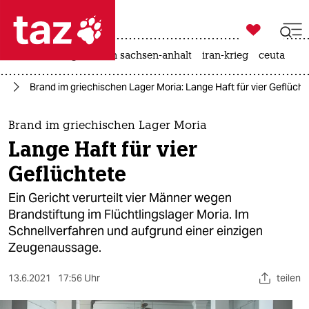

taz zahl ich
hitze
landtagswahl in sachsen-anhalt
iran-krieg
ceuta

taz zahl ich
ht
Brand im griechischen Lager Moria: Lange Haft für vier Geflücht
taz zahl ich
themen
Brand im griechischen Lager Moria
Lange Haft für vier
politik
Geflüchtete
öko
Ein Gericht verurteilt vier Männer wegen
Brandstiftung im Flüchtlingslager Moria. Im
gesellschaft
Schnellverfahren und aufgrund einer einzigen
Zeugenaussage.
kultur
sport
13.6.2021
17:56 Uhr
teilen