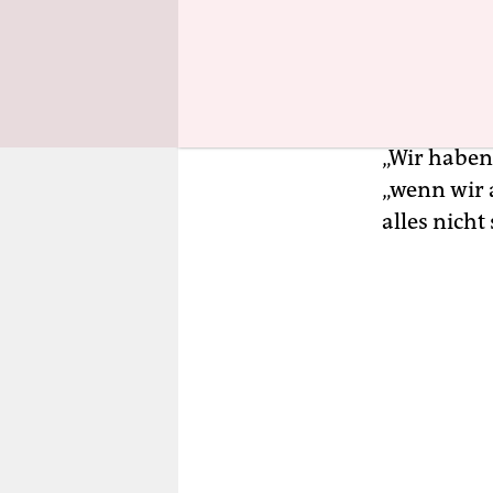
gehen die A
vergangene
organisier
Lehrverans
„Wir haben
„wenn wir 
alles nicht