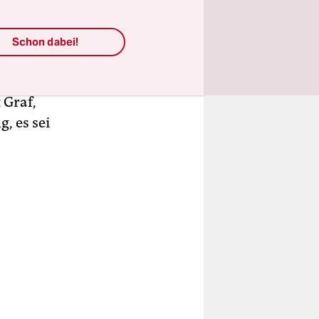
raf hat
Darmstadt
Schon dabei!
besetzt.
 Graf,
, es sei