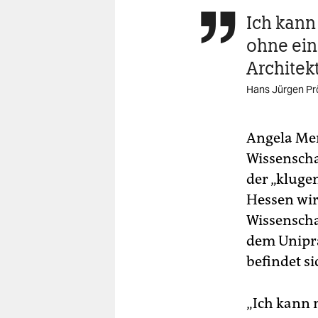
Ich kann

ohne ein
Architekt
Hans Jürgen Pr
Angela Mer
Wissenscha
der „kluge
Hessen wir
Wissenscha
dem Unipr
befindet s
„Ich kann 