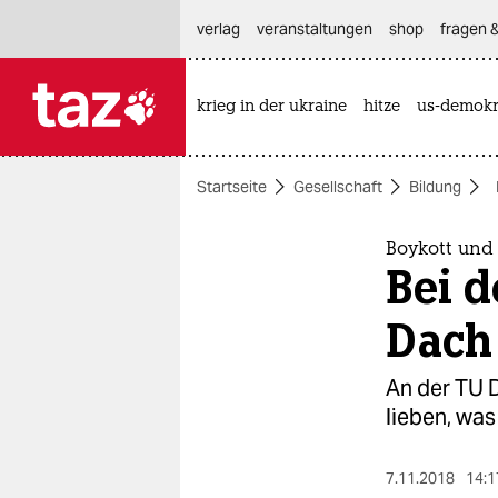
hautnavigation anspringen
hauptinhalt anspringen
footer anspringen
verlag
veranstaltungen
shop
fragen &
krieg in der ukraine
hitze
us-demokr

taz zahl ich
taz zahl ich
Startseite
Gesellschaft
Bildung
themen
politik
Boykott und
Bei d
öko
Dach
gesellschaft
An der TU D
kultur
lieben, was
sport
7.11.2018
14:1