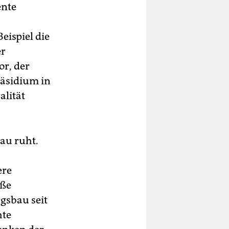
ente
ispiel die
er
or, der
räsidium in
alität
bau ruht.
ere
oße
gsbau seit
hte