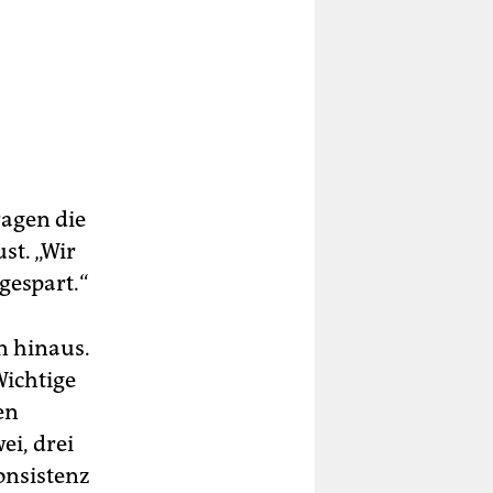
agen die
st. „Wir
 gespart.“
n hinaus.
Wichtige
en
ei, drei
onsistenz