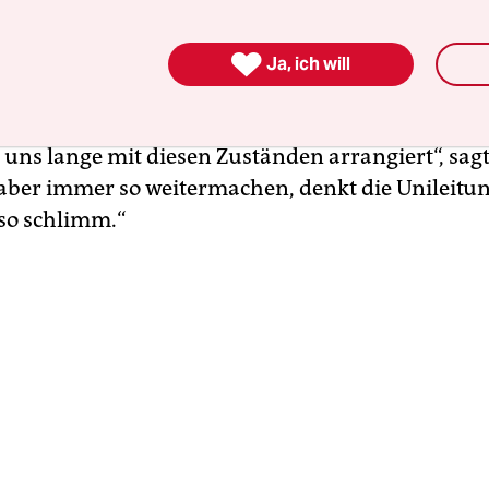
ufzüge nicht oder die Toi­letten sind gesperrt.“ G

 Woche mit Freunden die Studentenproteste in 
Ja, ich will
t. Rund tausend Studenten bestreikten die
taltungen und hielt das Gebäude die Woche über 
 uns lange mit diesen Zuständen arrangiert“, sagt
aber immer so weitermachen, denkt die Unileitung
 so schlimm.“