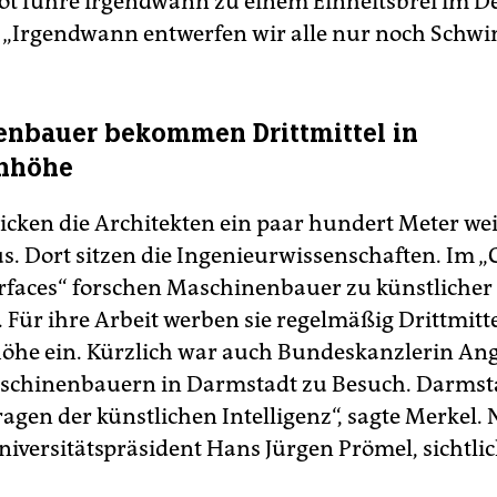
t führe irgendwann zu einem Einheitsbrei im D
 „Irgendwann entwerfen wir alle nur noch Sch
nbauer bekommen Drittmittel in
enhöhe
licken die Architekten ein paar hundert Meter we
. Dort sitzen die Ingenieurwissenschaften. Im „C
rfaces“ forschen Maschinenbauer zu künstlicher
. Für ihre Arbeit werben sie regelmäßig Drittmitte
öhe ein. Kürzlich war auch Bundeskanzlerin An
schinenbauern in Darmstadt zu Besuch. Darmsta
ragen der künstlichen Intelligenz“, sagte Merkel.
niversitätspräsident Hans Jürgen Prömel, sichtlich