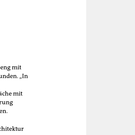
 eng mit
unden. „In
äche mit
erung
en.
chitektur