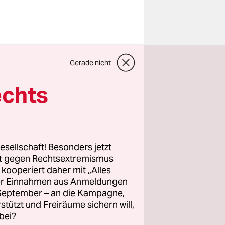
endes Dach
Gerade nicht
gen
echts
gen durch
 massive
Stil des
 spärlich
esellschaft! Besonders jetzt
rt gegen Rechtsextremismus
z kooperiert daher mit „Alles
t von
ller Einnahmen aus Anmeldungen
. September – an die Kampagne,
tel über
rstützt und Freiräume sichern will,
ster aus
bei?
tändig