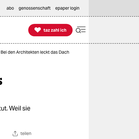
abo
genossenschaft
epaper login

taz zahl ich
taz zahl ich
 Bei den Architekten leckt das Dach
s
ut. Weil sie
teilen