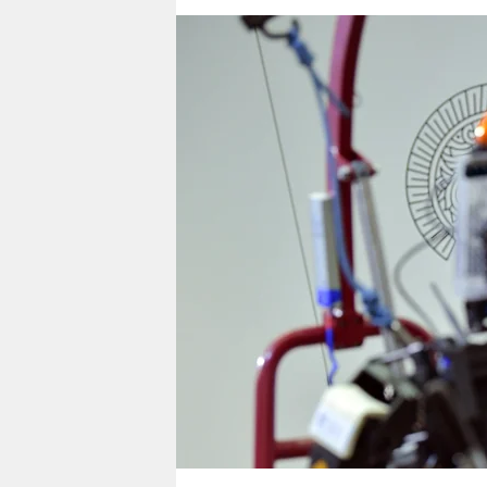
berlin
nord
wahrheit
verlag
verlag
veranstaltungen
shop
fragen & hilfe
unterstützen
abo
genossenschaft