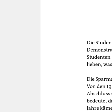
Die Student
Demonstrat
Studenten 
lieben, was
Die Sparma
Von den 19 
Abschlussm
bedeutet da
Jahre käme