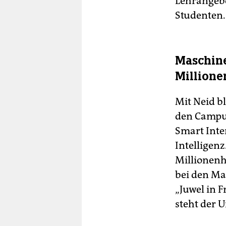
Lehrangebo
Studenten.
Maschine
Million
Mit Neid b
den Campus
Smart Inte
Intelligenz
Millionenh
bei den Ma
„Juwel in F
steht der U