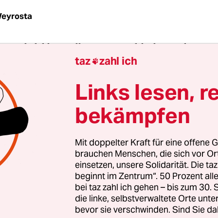
eyrosta
ten Blick klingt alles wie ein schlechter Scherz:
taz
zahl ich
rstudenten in Darmstadt haben gegen ein tropf

t. 600 Studenten der Technischen Universität gin
Links lesen, r
 Woche auf die Straße, weil seit Monaten der Re
uf ihre teuren Baumodelle tropft. Es geht um das
bekämpfen
ebäude auf dem Campus Lichtwiese, entworfen im 
s, viel roher Beton. 1968 gebaut und seitdem nur
Mit doppelter Kraft für eine offene G
brauchen Menschen, die sich vor O
einsetzen, unsere Solidarität. Die ta
 26, studiert Architektur in Darmstadt und erzähl
beginnt im Zentrum“. 50 Prozent a
bei taz zahl ich gehen – bis zum 30
ntermonaten, in denen er dort im dicken Wollman
die linke, selbstverwaltete Orte unte
kbank lehnt und mit frostigen Fingern kleine Fen
bevor sie verschwinden. Sind Sie da
modellen schneidet. „Es ist einfach immer kalt. S