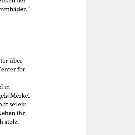
enken der
wimmbäder.“
iter über
enter for
l in
gela Merkel
dt sei ein
 Neben ihr
 stolz.