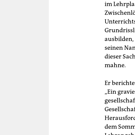
im Lehrpla
Zwischenlö
Unterricht
Grundrissl
ausbilden, 
seinen Nam
dieser Sac
mahne.
Er bericht
„Ein gravi
gesellscha
Gesellscha
Herausford
dem Sommer 