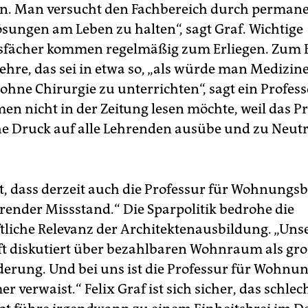
n. Man versucht den Fachbereich durch perman
sungen am Leben zu halten“, sagt Graf. Wichtige
sfächer kommen regelmäßig zum Erliegen. Zum Be
ehre, das sei in etwa so, „als würde man Medizin
ohne Chirurgie zu unterrichten“, sagt ein Profess
en nicht in der Zeitung lesen möchte, weil das P
he Druck auf alle Lehrenden ausübe und zu Neutr
et, dass derzeit auch die Professur für Wohnungs
erender Missstand.“ Die Sparpolitik bedrohe die
ftliche Relevanz der Architektenausbildung. „Uns
ft diskutiert über bezahlbaren Wohnraum als gr
erung. Und bei uns ist die Professur für Wohnun
verwaist.“ Felix Graf ist sich sicher, das schlec