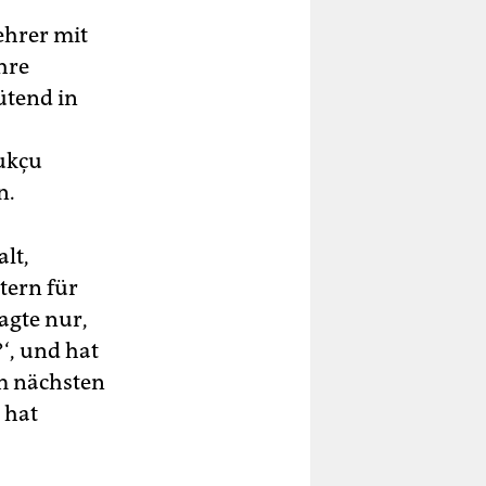
ehrer mit
hre
ütend in
vukçu
n.
lt,
tern für
agte nur,
‘, und hat
am nächsten
 hat