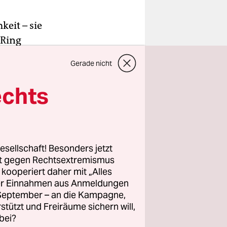
keit – sie
 Ring
rin erst
Gerade nicht
reits drei
ei den Box-
echts
ameisterin.
en, bei
on ihnen
esellschaft! Besonders jetzt
rt gegen Rechtsextremismus
z kooperiert daher mit „Alles
ller Einnahmen aus Anmeldungen
. September – an die Kampagne,
rstützt und Freiräume sichern will,
bei?