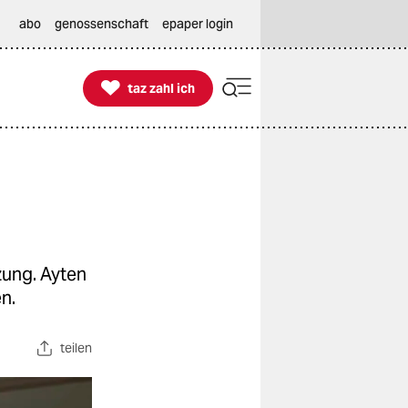
abo
genossenschaft
epaper login

taz zahl ich
taz zahl ich
zung. Ayten
n.
teilen