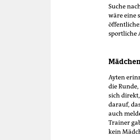
Suche nach
wäre eine 
öffentlich
sportliche 
Mädchen
Ayten erinn
die Runde,
sich direk
darauf, da
auch melde
Trainer gab
kein Mädch