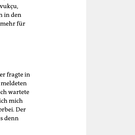
avukçu,
h in den
 mehr für
r fragte in
s meldeten
Ich wartete
 ich mich
rbei. Der
es denn