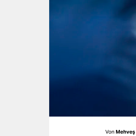
berlin
nord
wahrheit
verlag
verlag
veranstaltungen
shop
fragen & hilfe
unterstützen
abo
genossenschaft
Von
Mehveş 