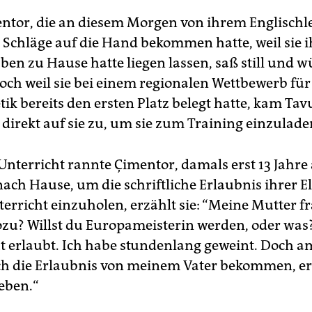
ntor, die an diesem Morgen von ihrem Englischl
 Schläge auf die Hand bekommen hatte, weil sie i
en zu Hause hatte liegen lassen, saß still und w
Doch weil sie bei einem regionalen Wettbewerb für
tik bereits den ersten Platz belegt hatte, kam Ta
 direkt auf sie zu, um sie zum Training einzulade
nterricht rannte Çimentor, damals erst 13 Jahre a
ach Hause, um die schriftliche Erlaubnis ihrer El
erricht einzuholen, erzählt sie: “Meine Mutter fr
zu? Willst du Europameisterin werden, oder was?
ht erlaubt. Ich habe stundenlang geweint. Doch 
ch die Erlaubnis von meinem Vater bekommen, er
eben.“