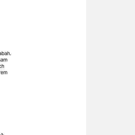
abah.
kşam
ch
erem