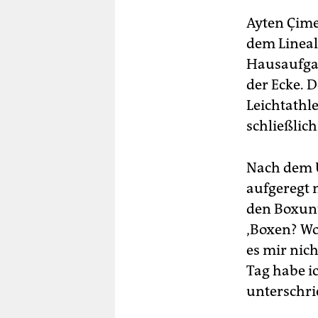
Ayten Çime
dem Lineal
Hausaufgab
der Ecke. 
Leichtathle
schließlich
Nach dem U
aufgeregt n
den Boxunt
‚Boxen? Wo
es mir nic
Tag habe i
unterschri