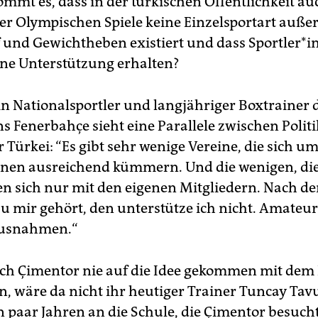
ommt es, dass in der türkischen Öffentlichkeit au
r Olympischen Spiele keine Einzelsportart auße
und Gewichtheben existiert und dass Sportler*i
ine Unterstützung erhalten?
ein Nationalsportler und langjähriger Boxtrainer 
ns Fenerbahçe sieht eine Parallele zwischen Polit
r Türkei: “Es gibt sehr wenige Vereine, die sich um
nnen ausreichend kümmern. Und die wenigen, die 
en sich nur mit den eigenen Mitgliedern. Nach d
zu mir gehört, den unterstütze ich nicht. Amateur
Ausnahmen.“
ch Çimentor nie auf die Idee gekommen mit dem
, wäre da nicht ihr heutiger Trainer Tuncay Tav
n paar Jahren an die Schule, die Çimentor besucht