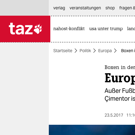
hautnavigation anspringen
hauptinhalt anspringen
footer anspringen
verlag
veranstaltungen
shop
fragen &
nahost-konflikt
usa unter trump
lan

taz zahl ich
taz zahl ich
Startseite
Politik
Europa
Boxen i
themen
politik
Boxen in der
Europ
öko
Außer Fußba
gesellschaft
Çimentor is
kultur
23.5.2017
11:1
sport