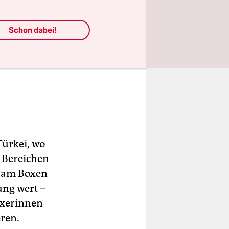
Schon dabei!
Türkei, wo
n Bereichen
e am Boxen
ung wert –
oxerinnen
ren.