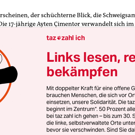
rscheinen, der schüchterne Blick, die Schweigsam
Die 17-jährige Ayten Çimentor verwandelt sich im
elrecht in ein Raubtier. Obwohl die junge Sportle
taz
zahl ich

ahren mit dem Boxen angefangen hat, wurde sie be
he Meisterin, 2015 belegte sie den dritten Platz b
Links lesen, r
rschaften der Frauen, und 2016 wurde sie Europ
bekämpfen
eicht Çimentor nicht. Sie hat sich fest vorgenomm
 drei Olympiaden teilzunehmen und bei jeder v
Mit doppelter Kraft für eine offene G
 mit nach Hause zu nehmen.
brauchen Menschen, die sich vor O
einsetzen, unsere Solidarität. Die ta
beginnt im Zentrum“. 50 Prozent a
bei taz zahl ich gehen – bis zum 30
die linke, selbstverwaltete Orte unte
bevor sie verschwinden. Sind Sie da