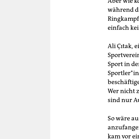
Aber wie k
während de
Ringkampf 
einfach ke
Ali Çıtak, 
Sportverei
Sport in de
Sportler*i
beschäftig
Wer nicht 
sind nur 
So wäre au
anzufangen
kam vor ei