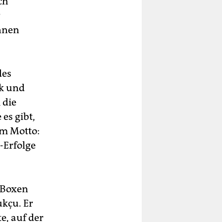
ch
r
nnen
des
ik und
 die
es gibt,
em Motto:
-Erfolge
 Boxen
ukçu. Er
e, auf der