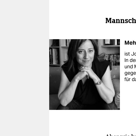
Mannscha
Meh
ist J
In de
und M
gege
für d