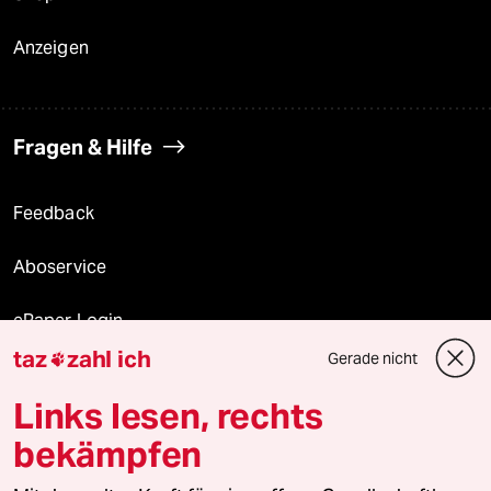
Anzeigen
Fragen & Hilfe
Feedback
Aboservice
ePaper Login
taz
zahl ich
Gerade nicht

Downloads für Abonnierende
Links lesen, rechts
bekämpfen
© 2026 taz Verlags und Vertriebs GmbH