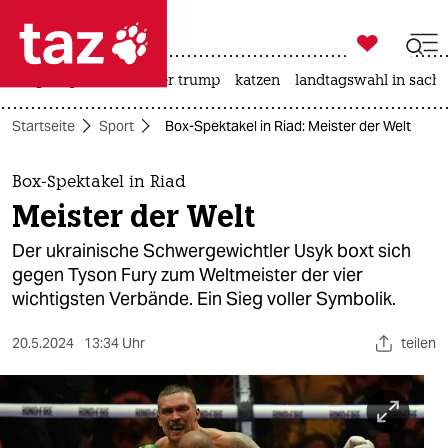

taz zahl ich
bergsteigen
usa unter trump
katzen
landtagswahl in sachs

taz zahl ich
Startseite
Sport
Box-Spektakel in Riad: Meister der Welt
taz zahl ich
themen
Box-Spektakel in Riad
Meister der Welt
politik
Der ukrainische Schwergewichtler Usyk boxt sich
öko
gegen Tyson Fury zum Weltmeister der vier
wichtigsten Verbände. Ein Sieg voller Symbolik.
gesellschaft
20.5.2024
13:34 Uhr
teilen
kultur
sport