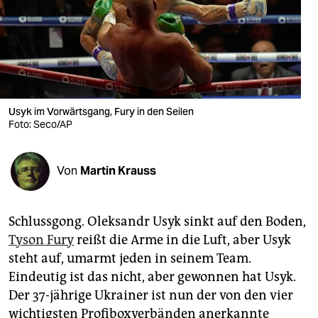
berlin
nord
wahrheit
verlag
Usyk im Vorwärtsgang, Fury in den Seilen
Foto: Seco/AP
verlag
veranstaltungen
Von
Martin Krauss
shop
fragen & hilfe
Schlussgong. Oleksandr Usyk sinkt auf den Boden,
unterstützen
Tyson Fury
reißt die Arme in die Luft, aber Usyk
steht auf, umarmt jeden in seinem Team.
abo
Eindeutig ist das nicht, aber gewonnen hat Usyk.
genossenschaft
Der 37-jährige Ukrainer ist nun der von den vier
wichtigsten Profiboxverbänden anerkannte