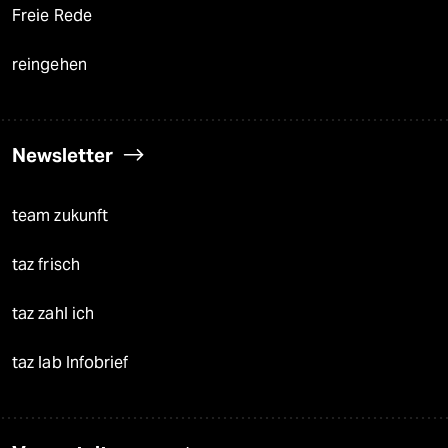
Freie Rede
reingehen
Newsletter
team zukunft
taz frisch
taz zahl ich
taz lab Infobrief