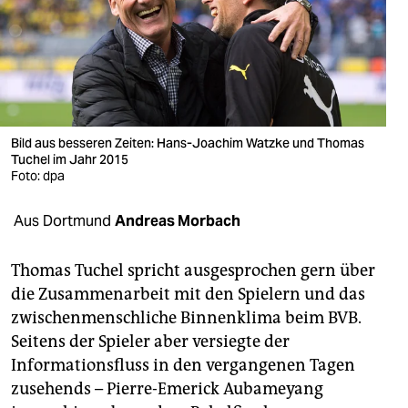
berlin
nord
wahrheit
verlag
Bild aus besseren Zeiten: Hans-Joachim Watzke und Thomas
Tuchel im Jahr 2015
verlag
Foto: dpa
veranstaltungen
Aus Dortmund
Andreas Morbach
shop
fragen & hilfe
Thomas Tuchel spricht ausgesprochen gern über
die Zusammenarbeit mit den Spielern und das
unterstützen
zwischenmenschliche Binnenklima beim BVB.
Seitens der Spieler aber versiegte der
abo
Informationsfluss in den vergangenen Tagen
genossenschaft
zusehends – Pierre-Emerick Aubameyang