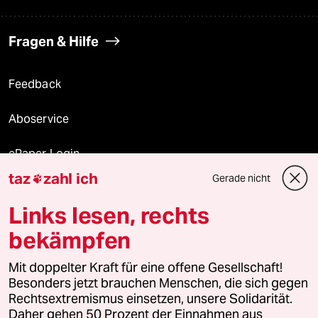
Fragen & Hilfe
Feedback
Aboservice
ePaper Login
taz
zahl ich
Gerade nicht

Downloads für Abonnierende
Links lesen, rechts
bekämpfen
© 2026 taz Verlags und Vertriebs GmbH
Mit doppelter Kraft für eine offene Gesellschaft!
Alle Rechte vorbehalten. Bei rechtlichen Fragen oder für Genehmigungen
wenden Sie sich bitte an
lizenzen@taz.de
Besonders jetzt brauchen Menschen, die sich gegen
Rechtsextremismus einsetzen, unsere Solidarität.
Daher gehen 50 Prozent der Einnahmen aus