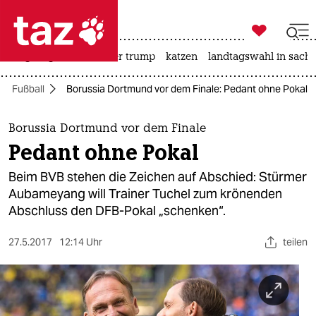

taz zahl ich
bergsteigen
usa unter trump
katzen
landtagswahl in sachs

taz zahl ich
Fußball
Borussia Dortmund vor dem Finale: Pedant ohne Pokal
taz zahl ich
themen
Borussia Dortmund vor dem Finale
Pedant ohne Pokal
politik
Beim BVB stehen die Zeichen auf Abschied: Stürmer
öko
Aubameyang will Trainer Tuchel zum krönenden
Abschluss den DFB-Pokal „schenken“.
gesellschaft
27.5.2017
12:14 Uhr
teilen
kultur
sport