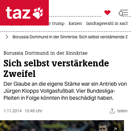

taz zahl ich
bergsteigen
usa unter trump
katzen
landtagswahl in sachs

taz zahl ich
rt
Borussia Dortmund in der Sinnkrise: Sich selbst verstärkende Zw
taz zahl ich
themen
Borussia Dortmund in der Sinnkrise
Sich selbst verstärkende
politik
Zweifel
öko
Der Glaube an die eigene Stärke war ein Antrieb von
Jürgen Klopps Vollgasfußball. Vier Bundesliga-
gesellschaft
Pleiten in Folge könnten ihn beschädigt haben.
kultur
1.11.2014
15:46 Uhr
teilen
sport