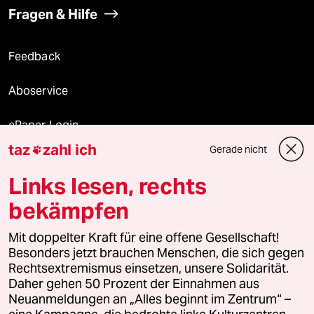
Fragen & Hilfe
Feedback
Aboservice
ePaper Login
taz
zahl ich
Gerade nicht

Downloads für Abonnierende
Links lesen, rechts
bekämpfen
© 2026 taz Verlags und Vertriebs GmbH
Alle Rechte vorbehalten. Bei rechtlichen Fragen oder für Genehmigungen
Mit doppelter Kraft für eine offene Gesellschaft!
wenden Sie sich bitte an
lizenzen@taz.de
Besonders jetzt brauchen Menschen, die sich gegen
Rechtsextremismus einsetzen, unsere Solidarität.
Daher gehen 50 Prozent der Einnahmen aus
Feedback
Redaktionsstatut
Kommune-Richtlinien
KI-
Neuanmeldungen an „Alles beginnt im Zentrum“ –