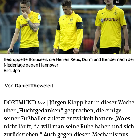
berlin
nord
wahrheit
verlag
verlag
Bedröppelte Borussen: die Herren Reus, Durm und Bender nach der
Niederlage gegen Hannover
veranstaltungen
Bild: dpa
shop
Von
Daniel Theweleit
fragen & hilfe
unterstützen
DORTMUND
taz
| Jürgen Klopp hat in dieser Woche
über „Fluchtgedanken“ gesprochen, die einige
abo
seiner Fußballer zuletzt entwickelt hätten: „Wo es
nicht läuft, da will man seine Ruhe haben und sich
genossenschaft
zurückziehen.“ Auch gegen diesen Mechanismus