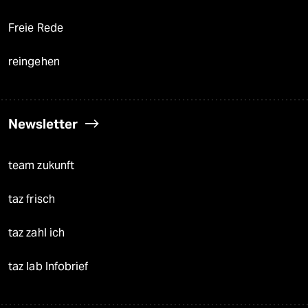
Freie Rede
reingehen
Newsletter
team zukunft
taz frisch
taz zahl ich
taz lab Infobrief