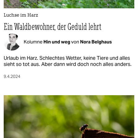
berlin
nord
Luchse im Harz
Ein Waldbewohner, der Geduld lehrt
wahrheit
verlag
Kolumne
Hin und weg
von
Nora Belghaus
verlag
Urlaub im Harz. Schlechtes Wetter, keine Tiere und alles
sieht so tot aus. Aber dann wird doch noch alles anders.
veranstaltungen
9.4.2024
shop
fragen & hilfe
unterstützen
abo
genossenschaft