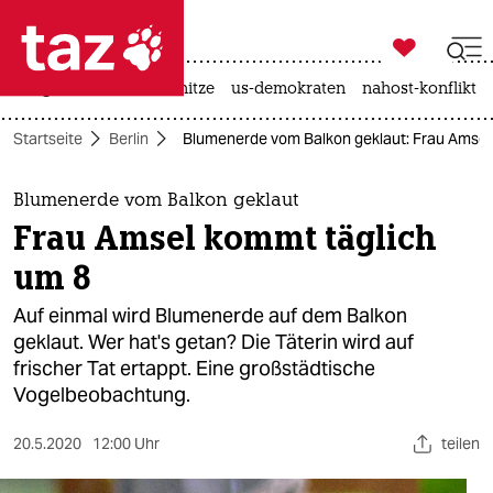

taz zahl ich
krieg in der ukraine
hitze
us-demokraten
nahost-konflikt

taz zahl ich
Startseite
Berlin
Blumenerde vom Balkon geklaut: Frau Amsel
taz zahl ich
themen
Blumenerde vom Balkon geklaut
Frau Amsel kommt täglich
politik
um 8
öko
Auf einmal wird Blumenerde auf dem Balkon
geklaut. Wer hat's getan? Die Täterin wird auf
gesellschaft
frischer Tat ertappt. Eine großstädtische
Vogelbeobachtung.
kultur
sport
20.5.2020
12:00 Uhr
teilen