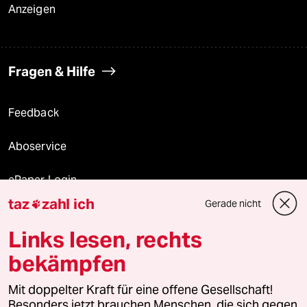
Anzeigen
Fragen & Hilfe
Feedback
Aboservice
ePaper Login
taz
zahl ich
Gerade nicht

Downloads für Abonnierende
Links lesen, rechts
bekämpfen
© 2026 taz Verlags und Vertriebs GmbH
Alle Rechte vorbehalten. Bei rechtlichen Fragen oder für Genehmigungen
Mit doppelter Kraft für eine offene Gesellschaft!
wenden Sie sich bitte an
lizenzen@taz.de
Besonders jetzt brauchen Menschen, die sich gegen