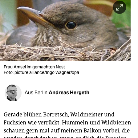
berlin
nord
wahrheit
verlag
verlag
veranstaltungen
Frau Amsel im gemachten Nest
Foto: picture alliance/Ingo Wagner/dpa
shop
fragen & hilfe
Aus Berlin
Andreas Hergeth
unterstützen
Gerade blühen Borretsch, Waldmeister und
abo
Fuchsien wie verrückt. Hummeln und Wildbienen
genossenschaft
schauen gern mal auf meinem Balkon vorbei, die