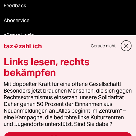
Feedback
Aboservice
ePaper Login
taz
zahl ich
Gerade nicht

Downloads für Abonnierende
Links lesen, rechts
bekämpfen
© 2026 taz Verlags und Vertriebs GmbH
Mit doppelter Kraft für eine offene Gesellschaft!
Alle Rechte vorbehalten. Bei rechtlichen Fragen oder für Genehmigungen
wenden Sie sich bitte an
lizenzen@taz.de
Besonders jetzt brauchen Menschen, die sich gegen
Rechtsextremismus einsetzen, unsere Solidarität.
Daher gehen 50 Prozent der Einnahmen aus
Feedback
Redaktionsstatut
Kommune-Richtlinien
KI-
Neuanmeldungen an „Alles beginnt im Zentrum“ –
eine Kampagne, die bedrohte linke Kulturzentren
Leitlinie
Informant
Datenschutz
Impressum
AGB
und Jugendorte unterstützt. Sind Sie dabei?