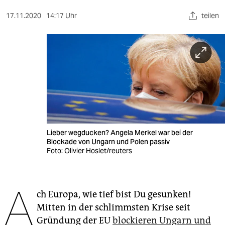
berlin
17.11.2020
14:17 Uhr
teilen
nord
wahrheit
verlag
verlag
veranstaltungen
shop
Lieber wegducken? Angela Merkel war bei der
Blockade von Ungarn und Polen passiv
fragen & hilfe
Foto: Olivier Hoslet/reuters
unterstützen
A
abo
ch Europa, wie tief bist Du gesunken!
Mitten in der schlimmsten Krise seit
genossenschaft
Gründung der EU
blockieren Ungarn und