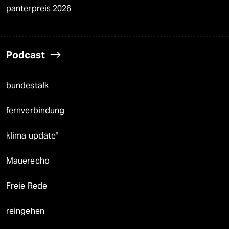
panterpreis 2026
Podcast
bundestalk
fernverbindung
klima update°
Mauerecho
Freie Rede
reingehen