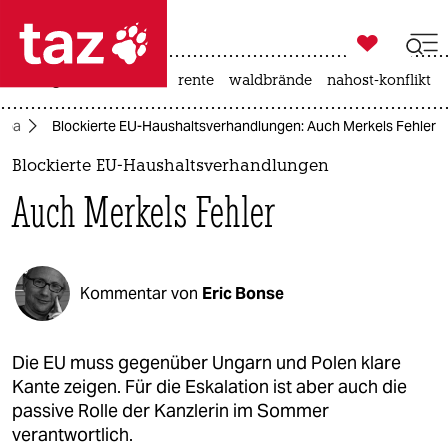

taz zahl ich
niedrigwasser
ceuta
rente
waldbrände
nahost-konflikt

taz zahl ich
opa
Blockierte EU-Haushaltsverhandlungen: Auch Merkels Fehler
taz zahl ich
Blockierte EU-Haushaltsverhandlungen
themen
Auch Merkels Fehler
politik
öko
Kommentar von
Eric Bonse
gesellschaft
kultur
Die EU muss gegenüber Ungarn und Polen klare
Kante zeigen. Für die Eskalation ist aber auch die
sport
passive Rolle der Kanzlerin im Sommer
verantwortlich.