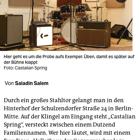
berlin
nord
wahrheit
verlag
verlag
Hier geht es um die Probe aufs Exempel: Üben, damit es später auf
der Bühne klappt
veranstaltungen
Foto: Castalian Spring
shop
Von
Saladin Salem
fragen & hilfe
Durch ein großes Stahltor gelangt man in den
unterstützen
Hinterhof der Schulzendorfer Straße 24 in Berlin-
Mitte. Auf der Klingel am Eingang steht „Castalian
abo
Spring“, versteckt zwischen einem Dutzend
genossenschaft
Familiennamen. Wer hier läutet, wird mit einem