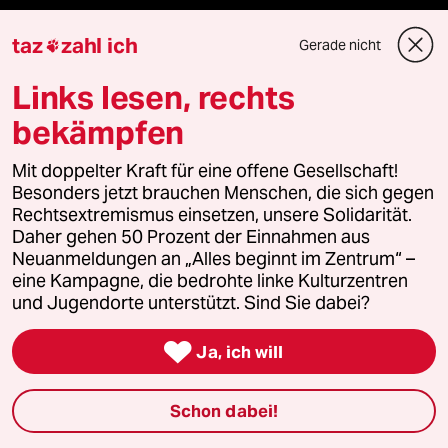
Veranstaltungen
taz
zahl ich
Gerade nicht

Demnächst
Links lesen, rechts
bekämpfen
Vor Ort
Mit doppelter Kraft für eine offene Gesellschaft!
Live im Stream
Besonders jetzt brauchen Menschen, die sich gegen
Rechtsextremismus einsetzen, unsere Solidarität.
Vergangene
Daher gehen 50 Prozent der Einnahmen aus
Neuanmeldungen an „Alles beginnt im Zentrum“ –
taz lab 2027
eine Kampagne, die bedrohte linke Kulturzentren
und Jugendorte unterstützt. Sind Sie dabei?

Ja, ich will
Mehr taz Lesestoff
Schon dabei!
taz Blogs