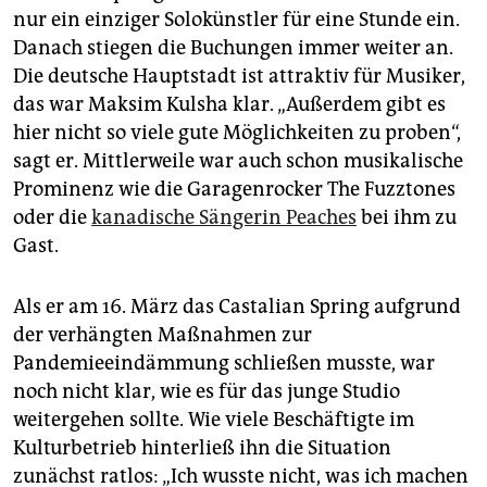
ermitteln und verlässliche Zahlen zu generieren, die in
nur ein einziger Solokünstler für eine Stunde ein.
Zukunft als Argumentationsgrundlage für
Danach stiegen die Buchungen immer weiter an.
erforderliche Maßnahmen verwendet werden
Die deutsche Hauptstadt ist attraktiv für Musiker,
können.“ Auch wenn Datumsangaben auf der
Musicboard-Seite
einen falschen Eindruck erwecken
das war Maksim Kulsha klar. „Außerdem gibt es
könnten: Die
Online-Umfrage
läuft noch und nimmt
hier nicht so viele gute Möglichkeiten zu proben“,
nur 6 bis 8 Minuten in Anspruch.
sagt er. Mittlerweile war auch schon musikalische
Prominenz wie die Garagenrocker The Fuzztones
oder die
kanadische Sängerin Peaches
bei ihm zu
Gast.
Als er am 16. März das Castalian Spring aufgrund
der verhängten Maßnahmen zur
Pandemieeindämmung schließen musste, war
noch nicht klar, wie es für das junge Studio
weitergehen sollte. Wie viele Beschäftigte im
Kulturbetrieb hinterließ ihn die Situation
zunächst ratlos: „Ich wusste nicht, was ich machen