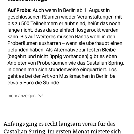
Auf Probe:
Auch wenn in Berlin ab 1. August in
geschlossenen Räumen wieder Veranstaltungen mit
bis zu 500 Teilnehmern erlaubt sind, heißt das noch
lange nicht, dass da so einfach losgerockt werden
kann. Bis auf Weiteres müssen Bands wohl in den
Proberäumen ausharren – wenn sie überhaupt einen
gefunden haben. Als Alternative zur festen Bleibe
(begehrt und nicht üppig vorhanden) gibt es eben
Anbieter von Proberäumen wie das Castalian Spring,
in denen man sich stundenweise einquartiert. Los
geht es bei der Art von Musikmachen in Berlin bei
etwa 5 Euro die Stunde.
mehr anzeigen
Der Bedarf:
Mit einer Umfrage möchte das vom
Senat zur Unterstützung der Popmusikszene
eingerichtete Musicboard Berlin derzeit ermitteln, wie
hoch der Proberaumbedarf hier in der Stadt ist. „Ziel
Anfangs ging es recht langsam voran für das
ist es, ein Bild des aktuellen Proberaum-Bedarfs zu
Castalian Spring. Im ersten Monat mietete sich