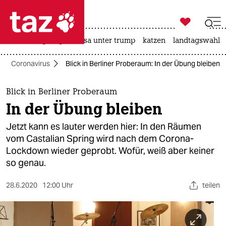

taz zahl ich
hitze
bergsteigen
usa unter trump
katzen
landtagswahl i

taz zahl ich
Coronavirus
Blick in Berliner Proberaum: In der Übung bleiben
taz zahl ich
themen
Blick in Berliner Proberaum
In der Übung bleiben
politik
Jetzt kann es lauter werden hier: In den Räumen
öko
vom Castalian Spring wird nach dem Corona-
Lockdown wieder geprobt. Wofür, weiß aber keiner
gesellschaft
so genau.
kultur
28.6.2020
12:00 Uhr
teilen
sport