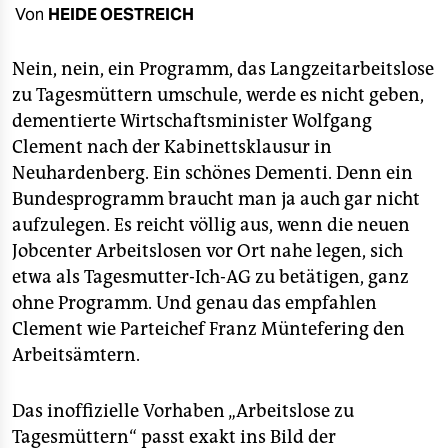
berlin
Von
HEIDE OESTREICH
nord
Nein, nein, ein Programm, das Langzeitarbeitslose
wahrheit
zu Tagesmüttern umschule, werde es nicht geben,
dementierte Wirtschaftsminister Wolfgang
verlag
Clement nach der Kabinettsklausur in
Neuhardenberg. Ein schönes Dementi. Denn ein
verlag
Bundesprogramm braucht man ja auch gar nicht
veranstaltungen
aufzulegen. Es reicht völlig aus, wenn die neuen
Jobcenter Arbeitslosen vor Ort nahe legen, sich
shop
etwa als Tagesmutter-Ich-AG zu betätigen, ganz
fragen & hilfe
ohne Programm. Und genau das empfahlen
Clement wie Parteichef Franz Müntefering den
unterstützen
Arbeitsämtern.
abo
Das inoffizielle Vorhaben „Arbeitslose zu
genossenschaft
Tagesmüttern“ passt exakt ins Bild der