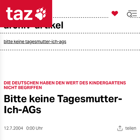

taz zahl ich
archiv-artikel

taz zahl ich
taz zahl ich
bitte keine tagesmutter-ich-ags
themen
politik
DIE DEUTSCHEN HABEN DEN WERT DES KINDERGARTENS
öko
NICHT BEGRIFFEN
Bitte keine Tagesmutter-
gesellschaft
Ich-AGs
kultur
sport
12.7.2004
0:00 Uhr
teilen