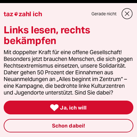
taz
zahl ich
Gerade nicht

Mehr taz Lesestoff
Links lesen, rechts
bekämpfen
taz Blogs
Mit doppelter Kraft für eine offene Gesellschaft!
taz FUTURZWEI
Besonders jetzt brauchen Menschen, die sich gegen
Rechtsextremismus einsetzen, unsere Solidarität.
Le Monde diplomatique
Daher gehen 50 Prozent der Einnahmen aus
Neuanmeldungen an „Alles beginnt im Zentrum“ –
taz Archiv
eine Kampagne, die bedrohte linke Kulturzentren
und Jugendorte unterstützt. Sind Sie dabei?

Ja, ich will
Mehr taz Angebote
Schon dabei!
Reisen