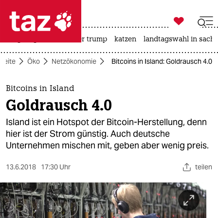

taz zahl ich
bergsteigen
usa unter trump
katzen
landtagswahl in sachs

taz zahl ich
tseite
Öko
Netzökonomie
Bitcoins in Island: Goldrausch 4.0
taz zahl ich
themen
Bitcoins in Island
Goldrausch 4.0
politik
Island ist ein Hotspot der Bitcoin-Herstellung, denn
öko
hier ist der Strom günstig. Auch deutsche
Unternehmen mischen mit, geben aber wenig preis.
gesellschaft
13.6.2018
17:30 Uhr
teilen
kultur
sport