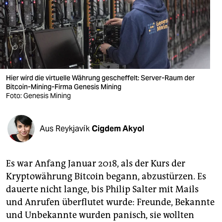
berlin
nord
wahrheit
verlag
Hier wird die virtuelle Währung gescheffelt: Server-Raum der
verlag
Bitcoin-Mining-Firma Genesis Mining
Foto: Genesis Mining
veranstaltungen
shop
Aus Reykjavík
Cigdem Akyol
fragen & hilfe
Es war Anfang Januar 2018, als der Kurs der
unterstützen
Kryptowährung Bitcoin begann, abzustürzen. Es
abo
dauerte nicht lange, bis Philip Salter mit Mails
und Anrufen überflutet wurde: Freunde, Bekannte
genossenschaft
und Unbekannte wurden panisch, sie wollten