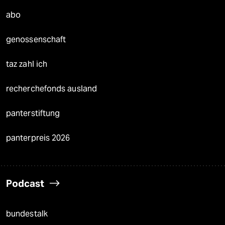
abo
genossenschaft
taz zahl ich
recherchefonds ausland
panterstiftung
panterpreis 2026
Podcast
bundestalk