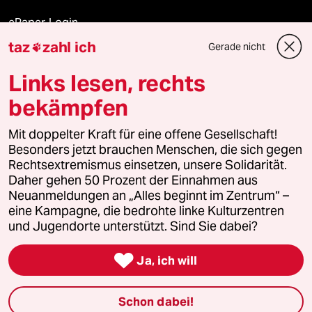
ePaper Login
taz
zahl ich
Gerade nicht

Downloads für Abonnierende
Links lesen, rechts
bekämpfen
© 2026 taz Verlags und Vertriebs GmbH
Mit doppelter Kraft für eine offene Gesellschaft!
Alle Rechte vorbehalten. Bei rechtlichen Fragen oder für Genehmigungen
wenden Sie sich bitte an
lizenzen@taz.de
Besonders jetzt brauchen Menschen, die sich gegen
Rechtsextremismus einsetzen, unsere Solidarität.
Daher gehen 50 Prozent der Einnahmen aus
Feedback
Redaktionsstatut
Kommune-Richtlinien
KI-
Neuanmeldungen an „Alles beginnt im Zentrum“ –
eine Kampagne, die bedrohte linke Kulturzentren
Leitlinie
Informant
Datenschutz
Impressum
AGB
und Jugendorte unterstützt. Sind Sie dabei?
Seitenwende
Einwilligungen widerrufen (Ads)

Ja, ich will
Schon dabei!