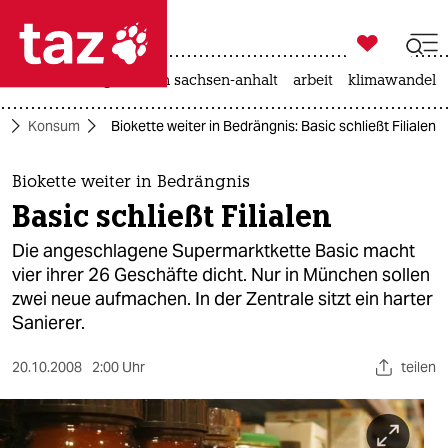

taz zahl ich
hitze
landtagswahl in sachsen-anhalt
arbeit
klimawandel

taz zahl ich
o
Konsum
Biokette weiter in Bedrängnis: Basic schließt Filialen
taz zahl ich
themen
Biokette weiter in Bedrängnis
Basic schließt Filialen
politik
Die angeschlagene Supermarktkette Basic macht
öko
vier ihrer 26 Geschäfte dicht. Nur in München sollen
zwei neue aufmachen. In der Zentrale sitzt ein harter
gesellschaft
Sanierer.
kultur
20.10.2008
2:00 Uhr
teilen
sport