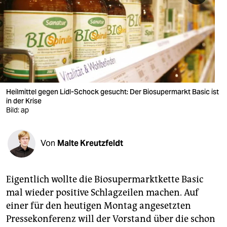
berlin
nord
wahrheit
verlag
verlag
Heilmittel gegen Lidl-Schock gesucht: Der Biosupermarkt Basic ist
in der Krise
veranstaltungen
Bild: ap
shop
Von
Malte Kreutzfeldt
fragen & hilfe
unterstützen
Eigentlich wollte die Biosupermarktkette Basic
abo
mal wieder positive Schlagzeilen machen. Auf
einer für den heutigen Montag angesetzten
genossenschaft
Pressekonferenz will der Vorstand über die schon