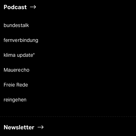
Podcast
bundestalk
fernverbindung
klima update°
Mauerecho
Freie Rede
reingehen
Newsletter