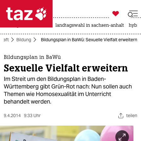

taz zahl ich
niedrigwasser
rente
landtagswahl in sachsen-anhalt
hybri

taz zahl ich
chaft
Bildung
Bildungsplan in BaWü: Sexuelle Vielfalt erweitern
taz zahl ich
themen
Bildungsplan in BaWü
Sexuelle Vielfalt erweitern
politik
Im Streit um den Bildungsplan in Baden-
öko
Württemberg gibt Grün-Rot nach: Nun sollen auch
Themen wie Homosexualität im Unterricht
gesellschaft
behandelt werden.
kultur
9.4.2014
9:33 Uhr
teilen
sport