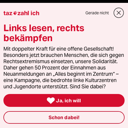
Berlin
taz
zahl ich
Gerade nicht

Nord
Links lesen, rechts
bekämpfen
Wahrheit
Mit doppelter Kraft für eine offene Gesellschaft!
Besonders jetzt brauchen Menschen, die sich gegen
Rechtsextremismus einsetzen, unsere Solidarität.
Themen
Daher gehen 50 Prozent der Einnahmen aus
Neuanmeldungen an „Alles beginnt im Zentrum“ –
eine Kampagne, die bedrohte linke Kulturzentren
Niedrigwasser
und Jugendorte unterstützt. Sind Sie dabei?
Rente

Ja, ich will
Landtagswahl in Sachsen-Anhalt
Schon dabei!
Hybrider Krieg