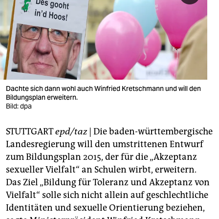
berlin
nord
wahrheit
verlag
verlag
Dachte sich dann wohl auch Winfried Kretschmann und will den
Bildungsplan erweitern.
veranstaltungen
Bild: dpa
shop
STUTTGART
epd/taz
| Die baden-württembergische
fragen & hilfe
Landesregierung will den umstrittenen Entwurf
zum Bildungsplan 2015, der für die „Akzeptanz
unterstützen
sexueller Vielfalt“ an Schulen wirbt, erweitern.
Das Ziel „Bildung für Toleranz und Akzeptanz von
abo
Vielfalt“ solle sich nicht allein auf geschlechtliche
genossenschaft
Identitäten und sexuelle Orientierung beziehen,