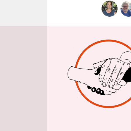
epaper login
taz: Frau 
über eine 
Landesverb
Politik z
Maja Lasić
Koalition. 
lehnen wir