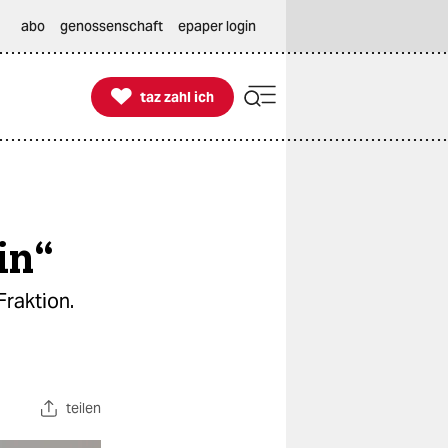
abo
genossenschaft
epaper login

taz zahl ich
taz zahl ich
in“
Fraktion.
teilen