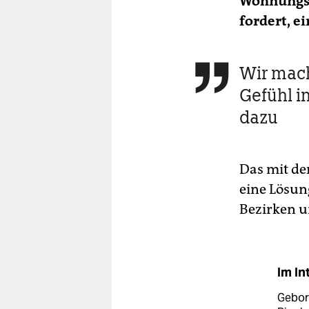
Wohnungsba
fordert, e
Wir mach

Gefühl in
dazu
Das mit der
eine Lösun
Bezirken u
Im In
Gebor