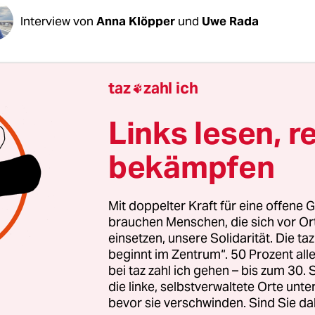
Interview von
Anna Klöpper
und
Uwe Rada
Lasić, seit Freitag verhandelt Ihre Partei mit d
taz
zahl ich

Große Koalition. Große Teile der Basis, auch de
ands, waren dagegen. Macht es gerade Spaß, fü
Links lesen, r
u machen?
bekämpfen
:
Wir sind alle ziemlich skeptisch gegenüber der 
Das einzige, was uns unterscheidet, ist: Wie kateg
Mit doppelter Kraft für eine offene G
 die Groko ab?
brauchen Menschen, die sich vor O
einsetzen, unsere Solidarität. Die ta
beginnt im Zentrum“. 50 Prozent a
bei taz zahl ich gehen – bis zum 30
die linke, selbstverwaltete Orte unte
bevor sie verschwinden. Sind Sie da