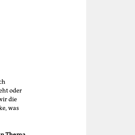
ch
eht oder
wir die
ke, was
ein Thema