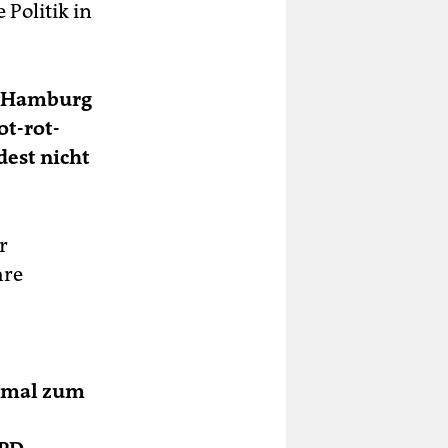
 Politik in
in Hamburg
ot-rot-
dest nicht
r
hre
h mal zum