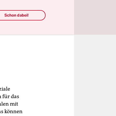
Schon dabei!
ziale
 für das
hlen mit
as können