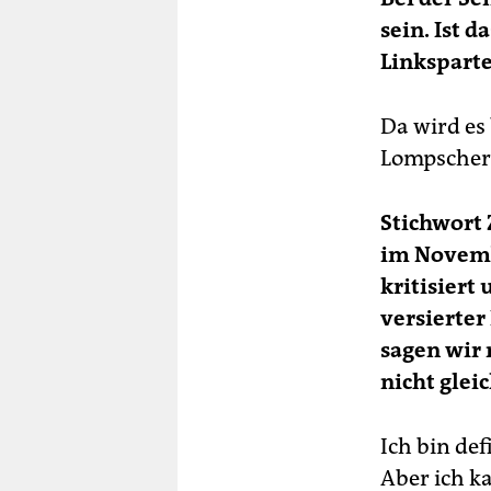
sein. Ist 
Linksparte
Da wird es
Lompscher
Stichwort 
im Novemb
kritisier
versierter
sagen wir
nicht glei
Ich bin def
Aber ich k