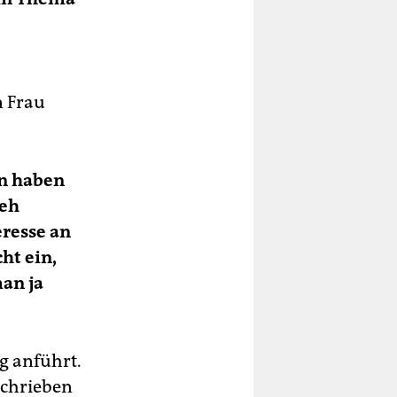
n Frau
en haben
leh
resse an
ht ein,
an ja
ng anführt.
schrieben