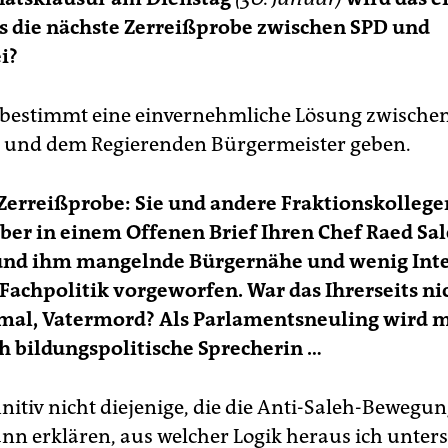
das die nächste Zerreißprobe zwischen SPD und
i?
 bestimmt eine einvernehmliche Lösung zwische
 und dem Regierenden Bürgermeister geben.
Zerreißprobe: Sie und andere Fraktionskolleg
er in einem Offenen Brief Ihren Chef Raed Sa
t und ihm mangelnde Bürgernähe und wenig Inte
 Fachpolitik vorgeworfen. War das Ihrerseits nic
 mal, Vatermord? Als Parlamentsneuling wird m
ch bildungspolitische Sprecherin …
initiv nicht diejenige, die die Anti-Saleh-Bewegu
ann erklären, aus welcher Logik heraus ich unter