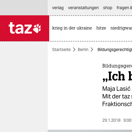
hautnavigation anspringen
hauptinhalt anspringen
footer anspringen
verlag
veranstaltungen
shop
fragen &
krieg in der ukraine
hitze
niedrigwa

taz zahl ich
taz zahl ich
Startseite
Berlin
Bildungsgerechtigk
themen
politik
Bildungsger
„Ich 
öko
Maja Lasić 
gesellschaft
Mit der taz
Fraktionsch
kultur
sport
29.1.2018
9:00