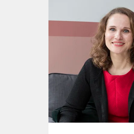
berlin
nord
wahrheit
verlag
verlag
veranstaltungen
shop
fragen & hilfe
unterstützen
abo
genossenschaft