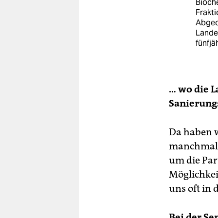
Bioche
Frakt
Abgeor
Lande
fünfjä
…
wo die 
Sanierung
Da haben w
manchmal,
um die Part
Möglichkei
uns oft in 
Bei der S