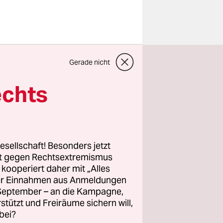
er CDU/CSU
Gerade nicht
s Berliner
r die SPD
echts
Großen
orisch
esellschaft! Besonders jetzt
rt gegen Rechtsextremismus
z kooperiert daher mit „Alles
ller Einnahmen aus Anmeldungen
. September – an die Kampagne,
rstützt und Freiräume sichern will,
bei?