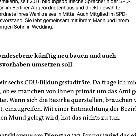
mikerin, seit 2016 bildungspolitische Sprecherin der SPD-
ion im Berliner Abgeordnetenhaus und direkt gewählte
dnete ihres Wahlkreises in Mitte. Auch Mitglied im SPD-
svorstand. Sie lebt gemeinsam mit ihrem Mann und ihrem
hrigen Sohn in Wedding.
Landesebene künftig neu bauen und auch
svorhaben umsetzen soll.
ir sechs CDU-Bildungsstadträte. Da frage ich mi
 ob es manchen von ihnen primär um das Amt g
ei. Wenn sich die Bezirke querstellen, brauchen 
t, einzugreifen. Mit einer Entmachtung der Bezir
den Mund gelegt wird, hat das nichts zu tun.
enatsklausur am Dienstag
(30. Januar)
wird das 