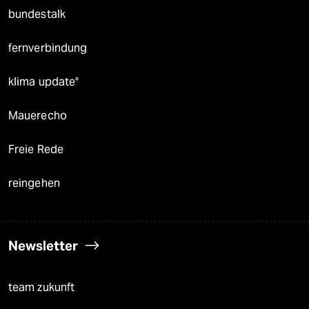
bundestalk
fernverbindung
klima update°
Mauerecho
Freie Rede
reingehen
Newsletter
team zukunft