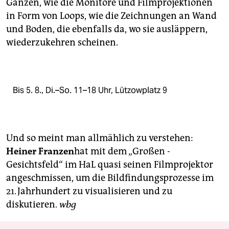
epaper login
Ganzen, wie die Monitore und Filmprojektionen
in Form von Loops, wie die Zeichnungen an Wand
und Boden, die ebenfalls da, wo sie ­ausläppern,
wiederzukehren scheinen.
Bis 5. 8., Di.–So. 11–18 Uhr, Lützowplatz 9
Und so meint man allmählich zu verstehen:
Heiner Franzen
hat mit dem „Großen ­
Gesichtsfeld“ im HaL quasi seinen Filmprojektor
angeschmissen, um die Bildfindungs­prozesse im
21. Jahrhundert zu visualisieren und zu
diskutieren.
wbg