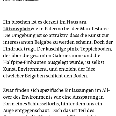
berlin
nord
Ein bisschen ist es derzeit im
Haus am
wahrheit
Lützowplatz
wie in Palermo bei der Manifesta 12:
verlag
Die Umgebung ist so attraktiv, dass die Kunst zur
interessanten Beigabe zu werden scheint. Doch der
verlag
Eindruck trügt. Der kuschlige pinke Teppichboden,
der über die gesamten Galerieräume und die
veranstaltungen
Halfpipe-Einbauten ausgelegt wurde, ist selbst
shop
Kunst, Environment, und entzieht der Idee
etwelcher Beigaben schlicht den Boden.
fragen & hilfe
unterstützen
Zwar finden sich spezifische Einlassungen im All-
abo
over des Environments wie eine Aussparung in
Form eines Schlüssellochs, hinter dem uns ein
genossenschaft
Auge entgegenschaut. Doch das ist Teil des