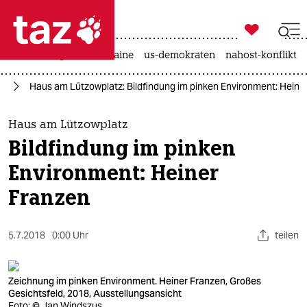

taz zahl ich
hitze
krieg in der ukraine
us-demokraten
nahost-konflikt

taz zahl ich
el
Haus am Lützowplatz: Bildfindung im pinken Environment: Heine
taz zahl ich
themen
Haus am Lützowplatz
Bildfindung im pinken
politik
Environment: Heiner
öko
Franzen
gesellschaft
5.7.2018
0:00 Uhr
teilen
kultur
sport
Zeichnung im pinken Environment. Heiner Franzen, Großes
Gesichtsfeld, 2018, Ausstellungsansicht
Foto: © Jan Windszus