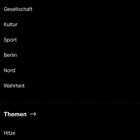
berlin
Gesellschaft
nord
Kultur
wahrheit
Sport
verlag
verlag
Berlin
veranstaltungen
Nord
shop
Wahrheit
fragen & hilfe
unterstützen
Themen
abo
genossenschaft
Hitze