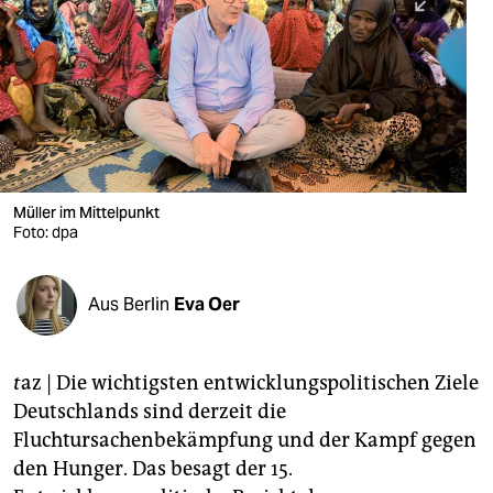
berlin
nord
wahrheit
verlag
verlag
Müller im Mittelpunkt
Foto: dpa
veranstaltungen
shop
Aus Berlin
Eva Oer
fragen & hilfe
unterstützen
t
az | Die wichtigsten entwicklungspolitischen Ziele
Deutschlands sind derzeit die
abo
Fluchtursachenbekämpfung und der Kampf gegen
genossenschaft
den Hunger. Das besagt der 15.