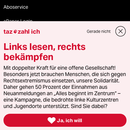
Aboservice
ePaper Login
taz
zahl ich
Gerade nicht

Downloads für Abonnierende
Links lesen, rechts
bekämpfen
© 2026 taz Verlags und Vertriebs GmbH
Mit doppelter Kraft für eine offene Gesellschaft!
Alle Rechte vorbehalten. Bei rechtlichen Fragen oder für Genehmigungen
wenden Sie sich bitte an
lizenzen@taz.de
Besonders jetzt brauchen Menschen, die sich gegen
Rechtsextremismus einsetzen, unsere Solidarität.
Daher gehen 50 Prozent der Einnahmen aus
Feedback
Redaktionsstatut
Kommune-Richtlinien
KI-
Neuanmeldungen an „Alles beginnt im Zentrum“ –
eine Kampagne, die bedrohte linke Kulturzentren
Leitlinie
Informant
Datenschutz
Impressum
AGB
und Jugendorte unterstützt. Sind Sie dabei?
Seitenwende
Einwilligungen widerrufen (Ads)

Ja, ich will