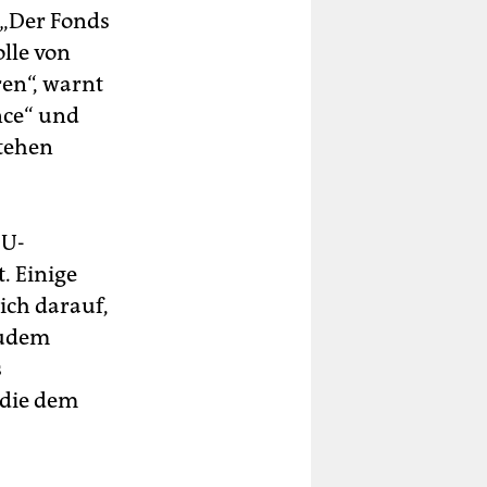
 „Der Fonds
lle von
en“, warnt
nce“ und
stehen
EU-
. Einige
ich darauf,
Zudem
s
 die dem