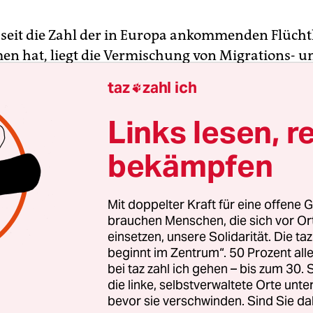
 seit die Zahl der in Europa ankommenden Flücht
 hat, liegt die Vermischung von Migrations- u
gspolitik europapolitisch im Trend. Das zeigen d
taz
zahl ich

den Europäischen Fonds für Nachhaltige Entwic
r zuständige Ausschuss des Parlaments diese Wo
Links lesen, r
 hat.
bekämpfen
n Zufall, dass die EU-Kommission dieses Instrumen
 „Europäischen Agenda für Migration“ vorgestell
Mit doppelter Kraft für eine offene G
Einführung des Fonds stecke primär die Idee, „roo
brauchen Menschen, die sich vor O
einsetzen, unsere Solidarität. Die ta
auptursachen der Migration zu bekämpfen, sagte 
beginnt im Zentrum“. 50 Prozent a
he Europa-Abgeordnete Eduard Kukan (Christdem
bei taz zahl ich gehen – bis zum 30
r Debatte im Ausschuss. Der Fonds sei kein rein
die linke, selbstverwaltete Orte unte
shilfe-, sondern in erster Linie ein „innovatives
bevor sie verschwinden. Sind Sie da