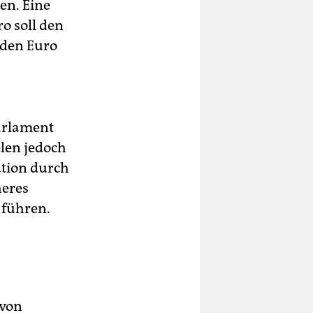
en. Eine
o soll den
rden Euro
arlament
elen jedoch
ration durch
heres
 führen.
 von