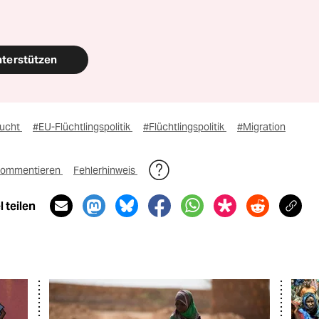
nterstützen
lucht
#EU-Flüchtlingspolitik
#Flüchtlingspolitik
#Migration
ommentieren
Fehlerhinweis
 teilen