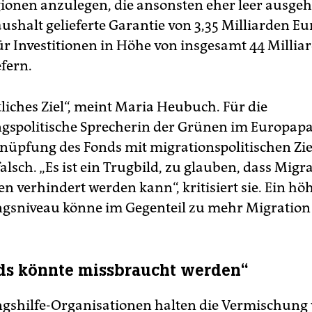
gionen anzulegen, die ansonsten eher leer ausgeh
shalt gelieferte Garantie von 3,35 Milliarden Eur
r Investitionen in Höhe von insgesamt 44 Millia
efern.
liches Ziel“, meint Maria Heubuch. Für die
gspolitische Sprecherin der Grünen im Europap
rknüpfung des Fonds mit migrationspolitischen Zi
falsch. „Es ist ein Trugbild, zu glauben, dass Mig
en verhindert werden kann“, kritisiert sie. Ein hö
gsniveau könne im Gegenteil zu mehr Migration
ds könnte missbraucht werden“
gshilfe-Organisationen halten die Vermischung