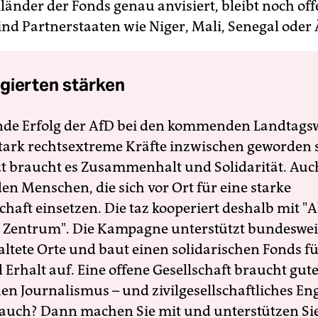
länder der Fonds genau anvisiert, bleibt noch off
ind Partnerstaaten wie Niger, Mali, Senegal oder 
gierten stärken
nde Erfolg der AfD bei den kommenden Landtags
 stark rechtsextreme Kräfte inzwischen geworden 
zt braucht es Zusammenhalt und Solidarität. Auc
en Menschen, die sich vor Ort für eine starke
schaft einsetzen. Die taz kooperiert deshalb mit "A
 Zentrum". Die Kampagne unterstützt bundesweit
altete Orte und baut einen solidarischen Fonds f
Erhalt auf. Eine offene Gesellschaft braucht gute
en Journalismus – und zivilgesellschaftliches E
 auch? Dann machen Sie mit und unterstützen Si