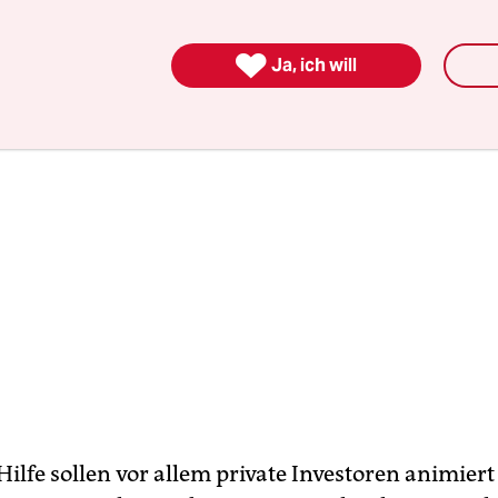
rument“.

Ja, ich will
Hilfe sollen vor allem private Investoren animier