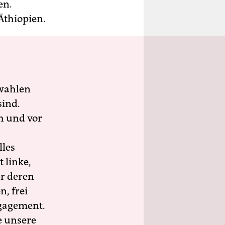
en.
Äthiopien.
wahlen
sind.
h und vor
lles
 linke,
ür deren
n, frei
ngagement.
e unsere