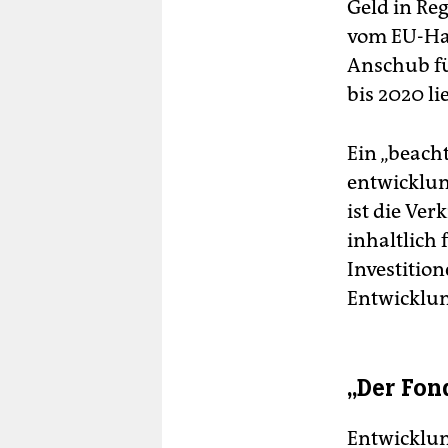
Geld in Re
vom EU-Hau
Anschub fü
bis 2020 li
Ein „beacht
entwicklun
ist die Ve
inhaltlich 
Investition
Entwicklun
„Der Fon
Entwicklun