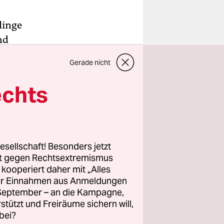
linge
nd
ie Diskus­
Gerade nicht
klung, dem
che
echts
t im
t hatte.
esellschaft! Besonders jetzt
t causes“,
rt gegen Rechtsextremismus
z kooperiert daher mit „Alles
der
ller Einnahmen aus Anmeldungen
okraten)
. September – an die Kampagne,
es
rstützt und Freiräume sichern will,
bei?