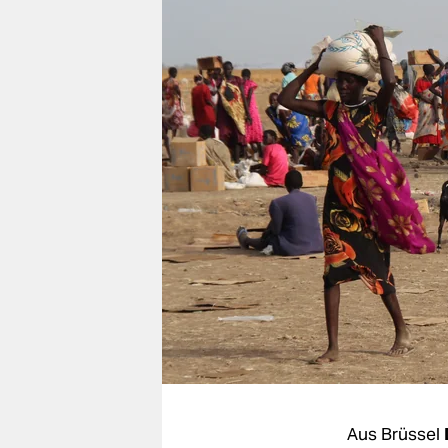
berlin
nord
wahrheit
verlag
verlag
veranstaltungen
shop
fragen & hilfe
unterstützen
abo
genossenschaft
Aus Brüssel