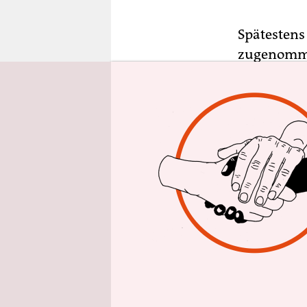
epaper login
Spätestens
zugenommen
Entwicklun
sionen um 
der hierfü
zugestimmt
Es ist kei
Rahmen der
Hinter der 
also die H
slowakisc
während de
Entwicklung