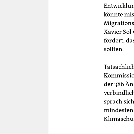
Entwicklun
könnte mis
Migrations
Xavier Sol
fordert, d
sollten.
Tatsächlich
Kommission
der 386 Än
verbindlic
sprach sic
mindestens 
Klimaschut