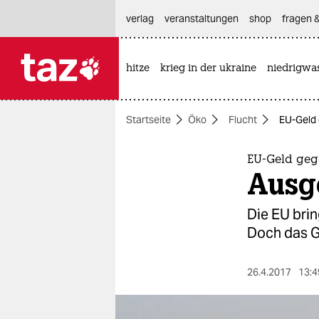
hautnavigation anspringen
hauptinhalt anspringen
footer anspringen
verlag
veranstaltungen
shop
fragen &
hitze
krieg in der ukraine
niedrigwa

taz zahl ich
taz zahl ich
Startseite
Öko
Flucht
EU-Geld
themen
politik
EU-Geld geg
Ausg
öko
Die EU bri
gesellschaft
Doch das Ge
kultur
26.4.2017
13:4
sport