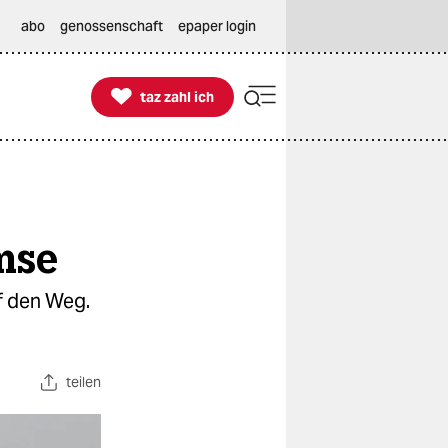
abo
genossenschaft
epaper login

taz zahl ich
taz zahl ich
mse
f den Weg.
teilen