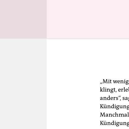
„Mit wenig
klingt, erl
anders“, s
Kündigung l
Manchmal h
Kündigung 