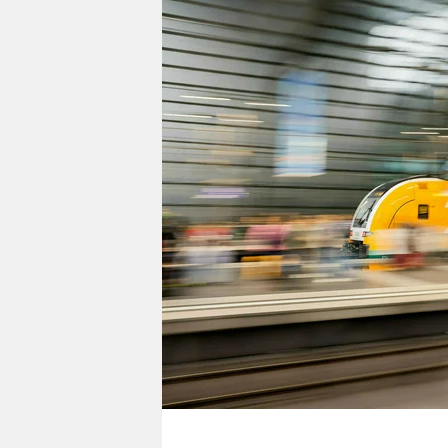
berlin
nord
wahrheit
verlag
verlag
veranstaltungen
shop
fragen & hilfe
unterstützen
abo
genossenschaft