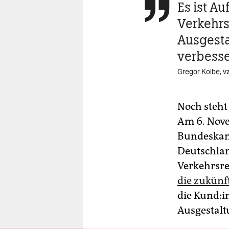
Es ist A

Verkehr
Ausgesta
verbesse
Gregor Kolbe, v
Noch steht 
Am 6. Novem
Bundeskanz
Deutschlan
Verkehrsre
die zukünf
die Kun­d:
Ausgestaltu