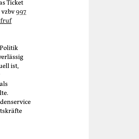
as Ticket
r vzbv
997
fruf
Politik
verlässig
ll ist,
r
als
te.
ndenservice
tskräfte