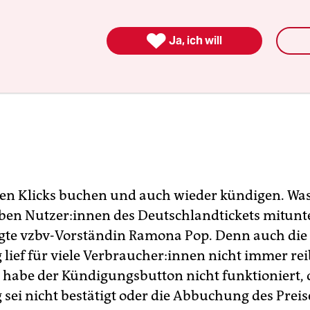

Ja, ich will
en Klicks buchen und auch wieder kündigen. Was
eben Nut­ze­r:in­nen des Deutschlandtickets mitunt
agte vzbv-Vorständin Ramona Pop. Denn auch die
ief für viele Ver­brau­che­r:in­nen nicht immer re
abe der Kündigungsbutton nicht funktioniert, 
sei nicht bestätigt oder die Abbuchung des Preis