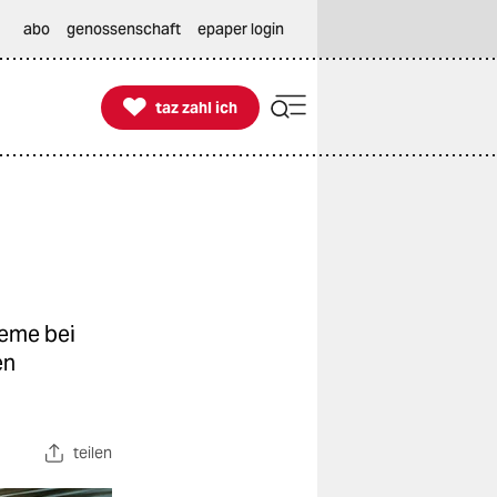
abo
genossenschaft
epaper login

taz zahl ich
taz zahl ich
leme bei
en
teilen