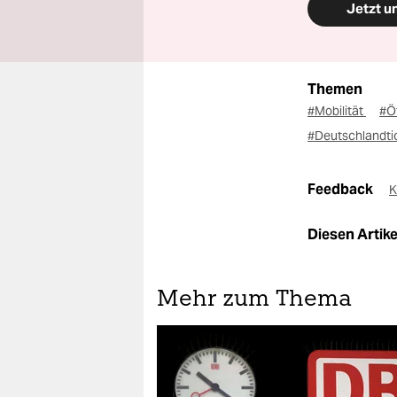
Jetzt u
Themen
#Mobilität
#Ö
#Deutschlandti
Feedback
K
Diesen Artikel
Mehr zum Thema