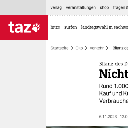
hautnavigation anspringen
hauptinhalt anspringen
footer anspringen
verlag
veranstaltungen
shop
fragen &
hitze
surfen
landtagswahl in sachse

taz zahl ich
taz zahl ich
Startseite
Öko
Verkehr
Bilanz d
themen
politik
Bilanz des D
Nich
öko
Rund 1.000 
gesellschaft
Kauf und K
Verbrauche
kultur
sport
6.11.2023
12:0