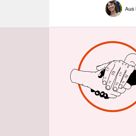
epaper login
Aus 
Zahlreiche 
technische
Verbrauche
meldeten K
des Abos: 
daraufhin 
Rechnungen
Verbrauche