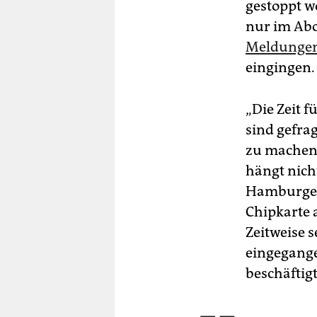
gestoppt wo
nur im Abo 
Meldungen 
eingingen.
„Die Zeit f
sind gefra
zu machen“,
hängt nich
Hamburger 
Chipkarte a
Zeitweise 
eingegange
beschäftigt