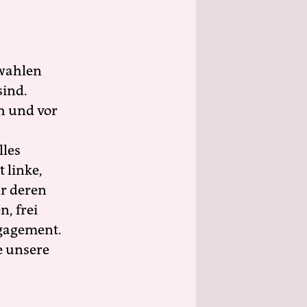
wahlen
sind.
h und vor
lles
 linke,
ür deren
n, frei
ngagement.
e unsere