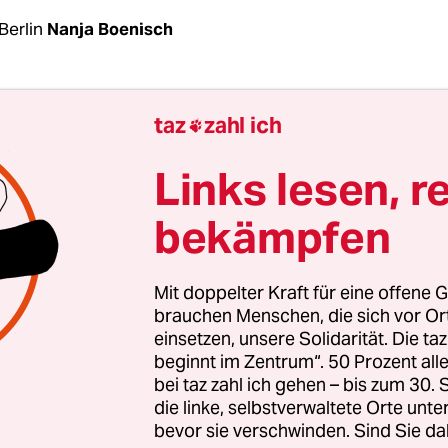
Berlin
Nanja Boenisch
Nut­ze­r:in­nen des Deutschlandtickets haben mit
taz
zahl ich

n Problemen zu kämpfen. Das hat eine Auswertu
rzentrale Bundesverbands (vzbv) ergeben. Laut 
Links lesen, r
un­d:in­nen etwa Schwierigkeiten bei der Online
bekämpfen
Teilweise sei der Bestellprozess mehrmals abgebr
die Buchung wiederholte, bekam mitunter mehr
 für ein und dasselbe Deutschlandticket, so die
Mit doppelter Kraft für eine offene G
rzentrale.
brauchen Menschen, die sich vor O
einsetzen, unsere Solidarität. Die ta
beginnt im Zentrum“. 50 Prozent a
bei taz zahl ich gehen – bis zum 30
die linke, selbstverwaltete Orte unte
bevor sie verschwinden. Sind Sie da