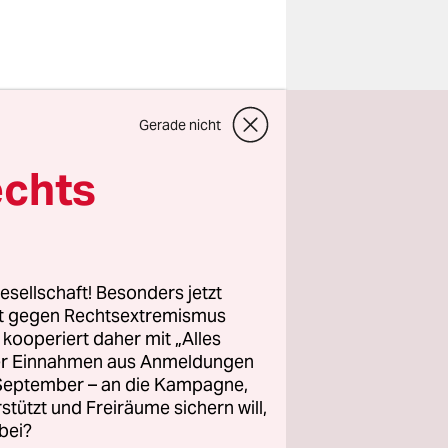
Gerade nicht
ng des
vzbv
echts
-Buchung
ochen. Wer
ere
esellschaft! Besonders jetzt
rt gegen Rechtsextremismus
z kooperiert daher mit „Alles
ller Einnahmen aus Anmeldungen
. September – an die Kampagne,
rstützt und Freiräume sichern will,
bei?