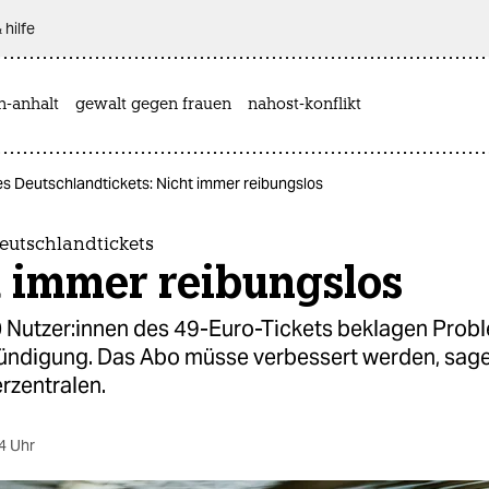
 hilfe
n-anhalt
gewalt gegen frauen
nahost-konflikt
es Deutschlandtickets: Nicht immer reibungslos
eutschlandtickets
t immer reibungslos
Nut­ze­r:in­nen des 49-Euro-Tickets beklagen Prob
ündigung. Das Abo müsse verbessert werden, sag
rzentralen.
4 Uhr