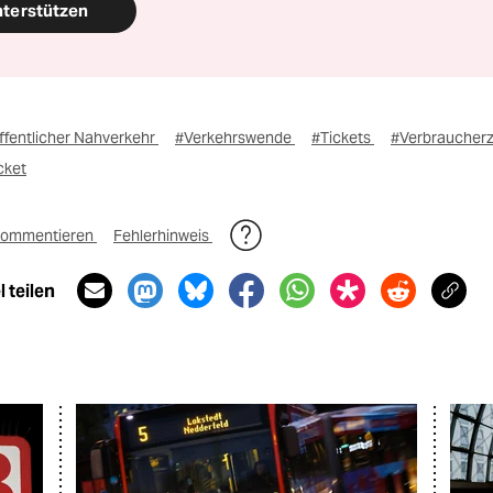
nterstützen
ffentlicher Nahverkehr
#Verkehrswende
#Tickets
#Verbraucherz
cket
ommentieren
Fehlerhinweis
 teilen