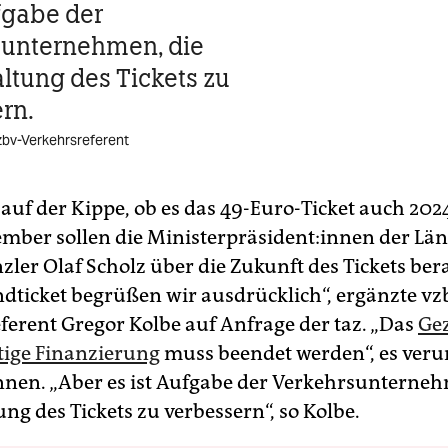
ufgabe der
sunternehmen, die
ltung des Tickets zu
rn.
zbv-Verkehrsreferent
auf der Kippe, ob es das 49-Euro-Ticket auch 2024
ber sollen die Mi­nis­ter­prä­si­den­t:in­nen der L
ler Olaf Scholz über die Zukunft des Tickets ber
dticket begrüßen wir ausdrücklich“, ergänzte vz
ferent Gregor Kolbe auf Anfrage der taz. „Das
Ge
tige Finanzierung
muss beendet werden“, es veru
in­nen. „Aber es ist Aufgabe der Verkehrsunterneh
ng des Tickets zu verbessern“, so Kolbe.