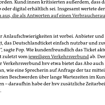
rden. Kun­d:in­nen kritisierten außerdem, dass d
oder digital erhältlich sei. Insgesamt wertete de
aus, die als Antworten auf einen Verbraucherau
ür Anlaufschwierigkeiten ist vorbei. Anbieter und 
gt, das Deutschlandticket einfach nutzbar und zu
 sagte Pop. Wie kundenfreundlich das Ticket aktue
t zuletzt vom
jeweiligen Verkehrsverbund
ab. De
Verkehrsverbund hvv etwa bietet das Abo auch 
n, wie eine Sprecherin auf Anfrage der taz mitteil
seien Beschwerden über lange Wartezeiten im Ku
n – daraufhin habe der hvv zusätzliche Zeitarbei
.