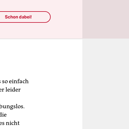
Schon dabei!
 so einfach
er leider
ibungslos.
die
es nicht