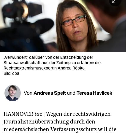
berlin
nord
wahrheit
verlag
verlag
„Verwundert“ darüber, von der Entscheidung der
Staatsanwaltschaft aus der Zeitung zu erfahren: die
veranstaltungen
Rechtsextremismusexpertin Andrea Röpke
Bild: dpa
shop
fragen & hilfe
Von
Andreas Speit
und
Teresa Havlicek
unterstützen
abo
HANNOVER
taz
| Wegen der rechtswidrigen
Journalistenüberwachung durch den
genossenschaft
niedersächsischen Verfassungsschutz will die