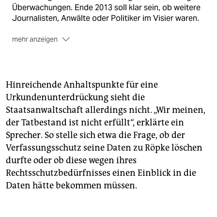
Überwachungen. Ende 2013 soll klar sein, ob weitere
Journalisten, Anwälte oder Politiker im Visier waren.
mehr anzeigen
Vorschläge
für die von Rot-Grün angekündigte
Verfassungsschutzreform erarbeitet bis 2014 eine
Expertengruppe. Eine überparteiliche
Hinreichende Anhaltspunkte für eine
Enquetekommission fordern CDU und FDP statt des
Urkundenunterdrückung sieht die
rot-grünen Gremiums.
Staatsanwaltschaft allerdings nicht. „Wir meinen,
Auch von
einem Untersuchungsausschuss ist die
der Tatbestand ist nicht erfüllt“, erklärte ein
Rede.
Sprecher. So stelle sich etwa die Frage, ob der
Verfassungsschutz seine Daten zu Röpke löschen
durfte oder ob diese wegen ihres
Rechtsschutzbedürfnisses einen Einblick in die
Daten hätte bekommen müssen.