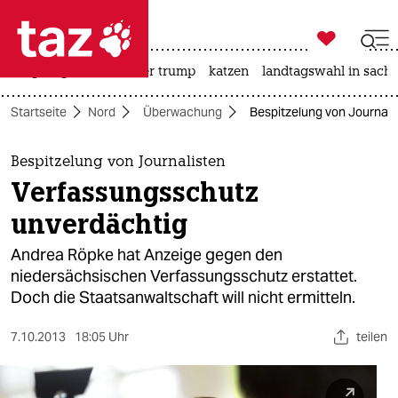

taz zahl ich
bergsteigen
usa unter trump
katzen
landtagswahl in sachs

taz zahl ich
Startseite
Nord
Überwachung
Bespitzelung von Journali
taz zahl ich
themen
Bespitzelung von Journalisten
Verfassungsschutz
politik
unverdächtig
öko
Andrea Röpke hat Anzeige gegen den
niedersächsischen Verfassungsschutz erstattet.
gesellschaft
Doch die Staatsanwaltschaft will nicht ermitteln.
kultur
7.10.2013
18:05 Uhr
teilen
sport