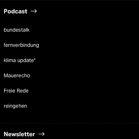
Podcast
bundestalk
fernverbindung
klima update°
Mauerecho
Freie Rede
reingehen
Newsletter