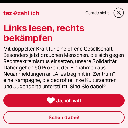
taz
zahl ich
Vergangene
Gerade nicht

Links lesen, rechts
taz lab 2027
bekämpfen
Mit doppelter Kraft für eine offene Gesellschaft!
Mehr taz Lesestoff
Besonders jetzt brauchen Menschen, die sich gegen
Rechtsextremismus einsetzen, unsere Solidarität.
Daher gehen 50 Prozent der Einnahmen aus
taz Blogs
Neuanmeldungen an „Alles beginnt im Zentrum“ –
eine Kampagne, die bedrohte linke Kulturzentren
taz FUTURZWEI
und Jugendorte unterstützt. Sind Sie dabei?
Le Monde diplomatique

Ja, ich will
taz Archiv
Schon dabei!