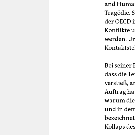
and Human 
Tragödie. 
der OECD i
Konflikte 
werden. Ur
Kontaktste
Bei seiner
dass die T
verstieß, 
Auftrag hat
warum die 
und in dem
bezeichnet
Kollaps de