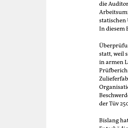
die Audito
Arbeitsumf
statischen
In diesem B
Überprüfun
statt, weil
in armen L
Prüfberich
Zulieferfab
Organisati
Beschwerde
der Tüv 25
Bislang hat