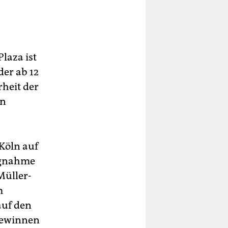
laza ist
er ab 12
rheit der
en
 Köln auf
ungnahme
Müller-
m
auf den
 gewinnen