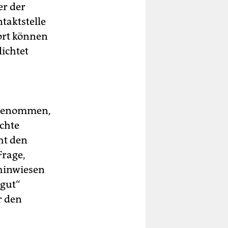
er der
taktstelle
ort können
ichtet
s genommen,
echte
ht den
Frage,
hinwiesen
„gut“
r den