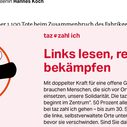
Berlin
Hannes Koch
ber 1.100 Tote beim Zusammenbruch des Fabrikg
 in Bangladesch 2013 muss sich nun der Tüv Rhe
taz
zahl ich

gen. Gegen das Prüfunternehmen und seine Tocht
en Menschenrechtsanwälte Beschwerde bei der
Links lesen, r
änder-Organisation OECD eingereicht. Sie werfe
bekämpfen
chlechten Arbeitsbedingungen und den kritischen
es nicht dokumentiert zu haben. Das Unterneh
fe zurück.
Mit doppelter Kraft für eine offene G
brauchen Menschen, die sich vor O
einsetzen, unsere Solidarität. Die ta
eiter von Tüv Rheinland India hatte die Textilfir
beginnt im Zentrum“. 50 Prozent a
parels im Komplex Rana Plaza im Juni 2012 besu
bei taz zahl ich gehen – bis zum 30
er der taz vorliegt, stammt vom Dezember desselb
die linke, selbstverwaltete Orte unte
bevor sie verschwinden. Sind Sie da
e später stürzte das Gebäude ein, weil es unter 