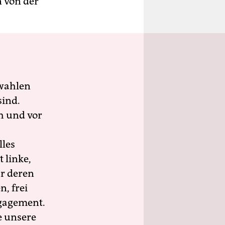
n von der
wahlen
sind.
h und vor
lles
 linke,
ür deren
n, frei
ngagement.
e unsere