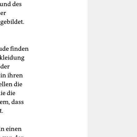
 und des
der
gebildet.
ude finden
Bekleidung
 der
in ihren
llen die
ie die
rem, dass
t.
in einen