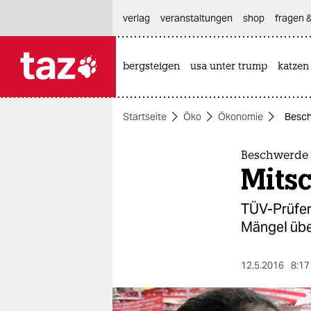
hautnavigation anspringen
hauptinhalt anspringen
footer anspringen
verlag
veranstaltungen
shop
fragen &
bergsteigen
usa unter trump
katzen

taz zahl ich
taz zahl ich
Startseite
Öko
Ökonomie
Besch
themen
politik
Beschwerde
Mitsc
öko
TÜV-Prüfer
gesellschaft
Mängel übe
kultur
12.5.2016
8:17
sport