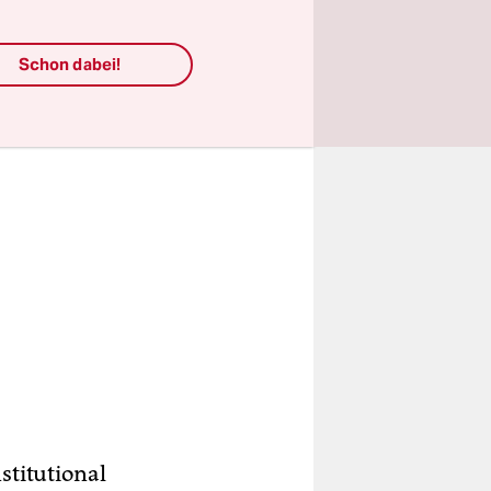
Schon dabei!
titutional