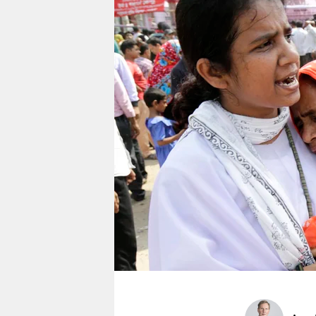
berlin
nord
wahrheit
verlag
verlag
veranstaltungen
shop
fragen & hilfe
unterstützen
abo
genossenschaft