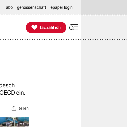
abo
genossenschaft
epaper login

taz zahl ich
taz zahl ich
adesch
 OECD ein.
teilen