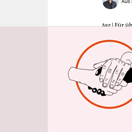
Aus 
epaper login
taz
| Für ü
Rana Plaza
rechtferti
Indien hab
Industriel
vor, die s
des Gebäud
die Vorwür
Ein Mitarb
Phantom Ap
Bericht, d
Vier Monat