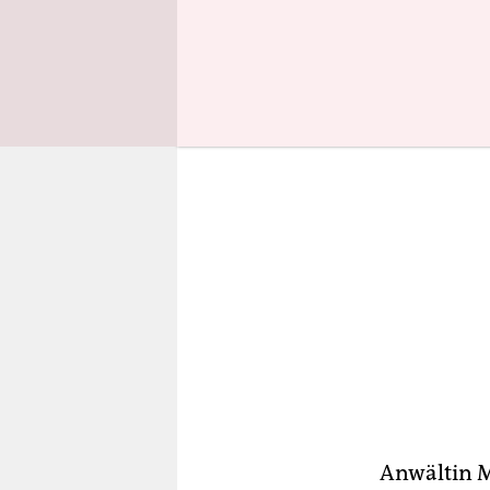
Last der s
Anwältin M