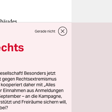
ebäudes
inland
Gerade nicht
er in
echts
n dem Tüv
 Zustand
men weist
esellschaft! Besonders jetzt
rt gegen Rechtsextremismus
z kooperiert daher mit „Alles
ma
ller Einnahmen aus Anmeldungen
cht. Sein
. September – an die Kampagne,
en Jahres.
rstützt und Freiräume sichern will,
bei?
anderem der