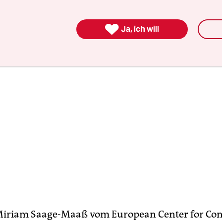
chweren Maschinen nicht standhielt.

Ja, ich will
iriam Saage-Maaß vom European Center for Cons