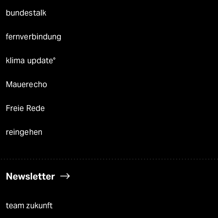
bundestalk
fernverbindung
klima update°
Mauerecho
Freie Rede
reingehen
Newsletter
team zukunft