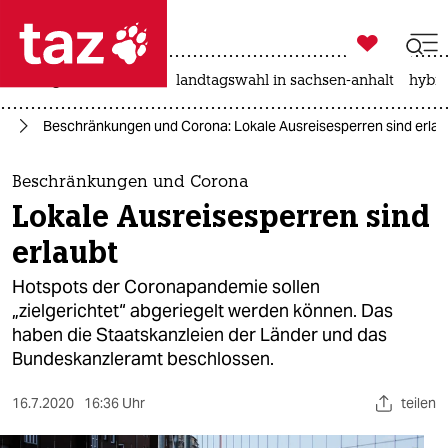

taz zahl ich
niedrigwasser
rente
landtagswahl in sachsen-anhalt
hybri

taz zahl ich
us
Beschränkungen und Corona: Lokale Ausreisesperren sind erlau
taz zahl ich
themen
Beschränkungen und Corona
Lokale Ausreisesperren sind
politik
erlaubt
öko
Hotspots der Coronapandemie sollen
„zielgerichtet“ abgeriegelt werden können. Das
gesellschaft
haben die Staatskanzleien der Länder und das
Bundeskanzleramt beschlossen.
kultur
sport
16.7.2020
16:36 Uhr
teilen