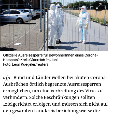
berlin
nord
wahrheit
verlag
verlag
veranstaltungen
Offizielle Ausreisesperre für BewohnerInnen eines Corona-
Hotspots? Kreis Gütersloh im Juni
shop
Foto: Leon Kuegeler/reuters
fragen & hilfe
afp
| Bund und Länder wollen bei akuten Corona-
Ausbrüchen örtlich begrenzte Ausreisesperren
unterstützen
ermöglichen, um eine Verbreitung des Virus zu
abo
verhindern. Solche Beschränkungen sollten
„zielgerichtet erfolgen und müssen sich nicht auf
genossenschaft
den gesamten Landkreis beziehungsweise die