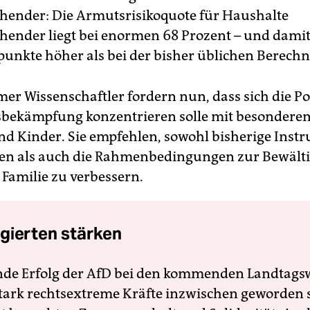
ehender: Die Armutsrisikoquote für Haushalte
ehender liegt bei enormen 68 Prozent – und dami
punkte höher als bei der bisher üblichen Berech
er Wissenschaftler fordern nun, dass sich die Pol
bekämpfung konzentrieren solle mit besondere
nd Kinder. Sie empfehlen, sowohl bisherige Inst
en als auch die Rahmenbedingungen zur Bewält
 Familie zu verbessern.
gierten stärken
nde Erfolg der AfD bei den kommenden Landtags
 stark rechtsextreme Kräfte inzwischen geworden 