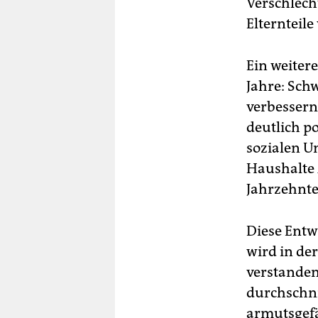
Verschlech
Elternteil
Ein weitere
Jahre: Sch
verbessern
deutlich po
sozialen Un
Haushalte 
Jahrzehnte
Diese Entw
wird in de
verstanden
durchschni
armutsgefä