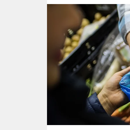
berlin
nord
wahrheit
verlag
verlag
veranstaltungen
shop
fragen & hilfe
unterstützen
abo
genossenschaft