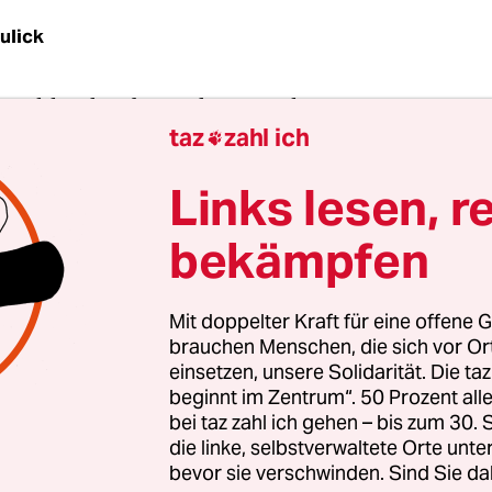
ulick
utschland insbesondere Familien mit nur einem E
taz
zahl ich
nziellem Druck stehen, ist kein neuer Befund. Wie

ion für Familienhaushalte und wie groß das Ausm
Links lesen, r
gleichheit aber tatsächlich ist, wurde bisher sys
zt.
bekämpfen
Einsicht kommen Wissenschaftler der Universität
Mit doppelter Kraft für eine offene G
trag der Bertelsmannstiftung eine Studie zur Ent
brauchen Menschen, die sich vor O
menssituation von Familien durchgeführt haben
einsetzen, unsere Solidarität. Die ta
 stützen sich auf eine neue Berechnungsmethode,
beginnt im Zentrum“. 50 Prozent a
bei taz zahl ich gehen – bis zum 30
en Lebensverhältnisse besser abbilden soll.
die linke, selbstverwaltete Orte unte
bevor sie verschwinden. Sind Sie da