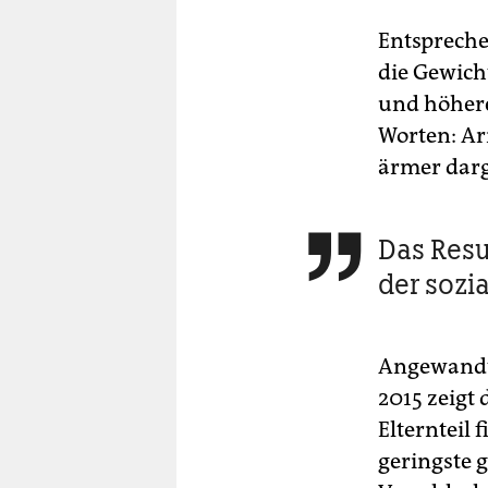
Entspreche
die Gewich
und höhere
Worten: Ar
ärmer darge
Das Resu

der sozia
Angewandt 
2015 zeigt
Elternteil 
geringste 