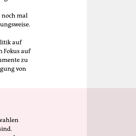
t noch mal
nungsweise.
itik auf
m Fokus auf
rumente zu
igung von
wahlen
sind.