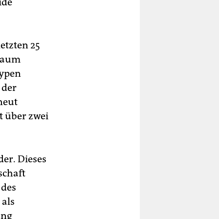
ide
letzten 25
 kaum
typen
 der
neut
t über zwei
der. Dieses
schaft
 des
 als
ung