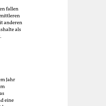
n fallen
mittleren
it anderen
shalte als
.
em Jahr
nem
as
d eine