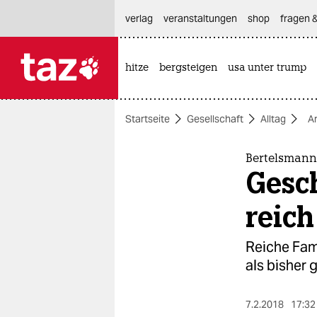
hautnavigation anspringen
hauptinhalt anspringen
footer anspringen
verlag
veranstaltungen
shop
fragen &
hitze
bergsteigen
usa unter trump

taz zahl ich
taz zahl ich
Startseite
Gesellschaft
Alltag
A
themen
politik
Bertelsmann
Gesc
öko
reich
gesellschaft
Reiche Fam
kultur
als bisher 
sport
7.2.2018
17:32