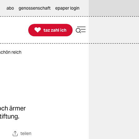
abo
genossenschaft
epaper login

taz zahl ich
taz zahl ich
schön reich
och ärmer
tiftung.
teilen