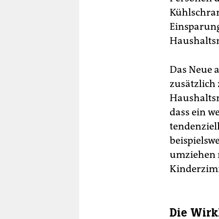
Kühlschran
Einsparung
Haushaltsm
Das Neue a
zusätzlich
Haushaltsm
dass ein w
tendenziel
beispielsw
umziehen m
Kinderzim
Die Wirk