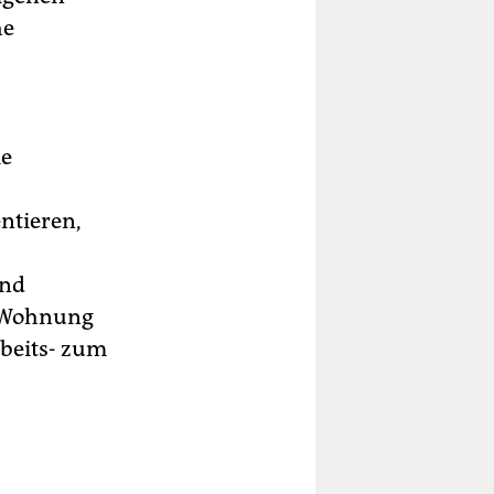
he
ie
ntieren,
end
e Wohnung
rbeits- zum