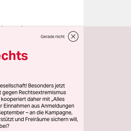
lternteil
 schwierig
Gerade nicht
aß der
echts
tematisch
 Bochum,
esellschaft! Besonders jetzt
wicklung
rt gegen Rechtsextremismus
. Ihre
z kooperiert daher mit „Alles
 die die
ller Einnahmen aus Anmeldungen
. September – an die Kampagne,
rstützt und Freiräume sichern will,
bei?