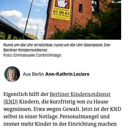
berlin
nord
wahrheit
verlag
Rund um die Uhr erreichbar, rund um die Uhr überlastet: Der
verlag
Berliner Kindernotdienst
Foto: Emmanuele Contini/imago
veranstaltungen
shop
Aus Berlin
Ann-Kathrin Leclere
fragen & hilfe
Eigentlich hilft der
Berliner Kindernotdienst
unterstützen
(KND)
Kindern, die kurzfristig von zu Hause
abo
wegmüssen. Etwa wegen Gewalt. Jetzt ist der KND
selbst in einer Notlage. Personalmangel und
genossenschaft
immer mehr Kinder in der Einrichtung machen