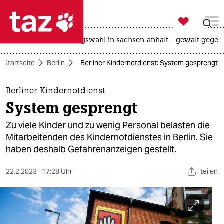

taz zahl ich
hitze
surfen
landtagswahl in sachsen-anhalt
gewalt gegen

taz zahl ich
Startseite
Berlin
Berliner Kindernotdienst: System gesprengt
taz zahl ich
themen
Berliner Kindernotdienst
System gesprengt
politik
Zu viele Kinder und zu wenig Personal belasten die
öko
Mitarbeitenden des Kindernotdienstes in Berlin. Sie
haben deshalb Gefahrenanzeigen gestellt.
gesellschaft
22.2.2023
17:28 Uhr
teilen
kultur
sport