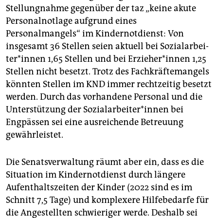
Stellungnahme gegenüber der taz „keine akute
Personalnotlage aufgrund eines
Personalmangels“ im Kindernotdienst: Von
insgesamt 36 Stellen seien aktuell bei So­zi­al­ar­bei­
te­r*in­nen 1,65 Stellen und bei Er­zie­he­r*in­nen 1,25
Stellen nicht besetzt. Trotz des Fachkräftemangels
könnten Stellen im KND immer rechtzeitig besetzt
werden. Durch das vorhandene Personal und die
Unterstützung der So­zi­al­ar­bei­te­r*in­nen bei
Engpässen sei eine ausreichende Betreuung
gewährleistet.
Die Senatsverwaltung räumt aber ein, dass es die
Situation im Kindernotdienst durch längere
Aufenthaltszeiten der Kinder (2022 sind es im
Schnitt 7,5 Tage) und komplexere Hilfebedarfe für
die Angestellten schwieriger werde. Deshalb sei