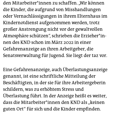
epaper login
den Mit­ar­bei­te­r*in­nen zu schaffen. „Wir können
die Kinder, die aufgrund von Misshandlungen
oder Vernachlässigungen in ihrem Elternhaus im
Kindernotdienst aufgenommen werden, trotz
großer Anstrengung nicht vor der gewaltvollen
Atmosphäre schützen“, schrieben die Er­zie­he­r*in­
nen des KND schon im März 2022 in einer
Gefahrenanzeige an ihren Arbeitgeber, die
Senatsverwaltung für Jugend. Sie liegt der taz vor.
Eine Gefahrenanzeige, auch Überlastungsanzeige
genannt, ist eine schriftliche Mitteilung der
Beschäftigten, in der sie für ihre Arbeitergeberin
schildern, was zu erhöhtem Stress und
Überlastung führt. In der Anzeige heißt es weiter,
dass die Mit­ar­bei­te­r*in­nen den KND als „keinen
guten Ort“ für sich und die Kinder empfinden.