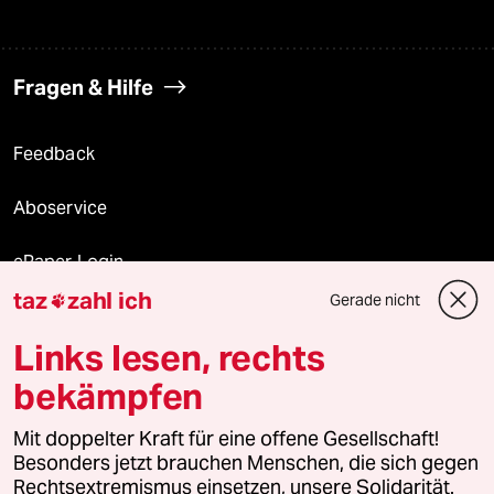
Fragen & Hilfe
Feedback
Aboservice
ePaper Login
taz
zahl ich
Gerade nicht

Downloads für Abonnierende
Links lesen, rechts
bekämpfen
© 2026 taz Verlags und Vertriebs GmbH
Alle Rechte vorbehalten. Bei rechtlichen Fragen oder für Genehmigungen
Mit doppelter Kraft für eine offene Gesellschaft!
wenden Sie sich bitte an
lizenzen@taz.de
Besonders jetzt brauchen Menschen, die sich gegen
Rechtsextremismus einsetzen, unsere Solidarität.