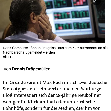
berlin
nord
wahrheit
verlag
verlag
Dank Computer können Ereignisse aus dem Kiez blitzschnell an die
Nachbarschaft gemeldet werden
veranstaltungen
Bild: rtr
shop
Von
Dennis Drögemüller
fragen & hilfe
unterstützen
Im Grunde vereint Max Büch in sich zwei deutsche
Stereotype: den Heimwerker und den Wutbürger.
abo
Bloß interessiert sich der 28-jährige Neuköllner
weniger für Klicklaminat oder unterirdische
genossenschaft
Bahnhöfe, sondern für die Medien, die ihm von