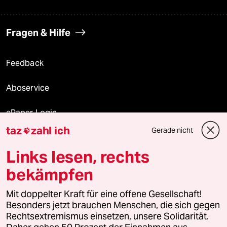
Fragen & Hilfe
Feedback
Aboservice
ePaper Login
taz
zahl ich
Gerade nicht

Downloads für Abonnierende
Links lesen, rechts
bekämpfen
© 2026 taz Verlags und Vertriebs GmbH
Mit doppelter Kraft für eine offene Gesellschaft!
Alle Rechte vorbehalten. Bei rechtlichen Fragen oder für Genehmigungen
wenden Sie sich bitte an
lizenzen@taz.de
Besonders jetzt brauchen Menschen, die sich gegen
Rechtsextremismus einsetzen, unsere Solidarität.