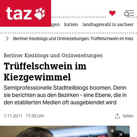

taz zahl ich
ceuta
hitze
bergsteigen
katzen
landtagswahl in sachsen-

taz zahl ich
in
Berliner Kiezblogs und Onlinezeitungen: Trüffelschwein im Kiez
taz zahl ich
themen
Berliner Kiezblogs und Onlinezeitungen
Trüffelschwein im
politik
Kiezgewimmel
öko
Semiprofessionelle Stadtteilblogs boomen. Denn
sie berichten aus den Bezirken - eine Ebene, die in
gesellschaft
den etablierten Medien oft ausgeblendet wird
kultur
1.11.2011
17:39 Uhr
teilen
sport