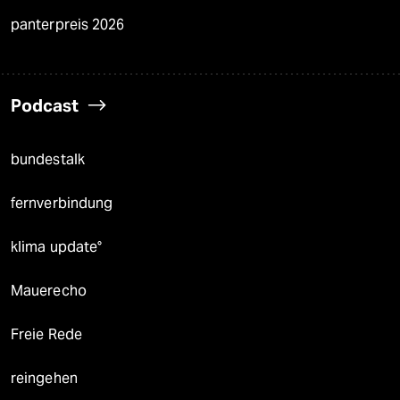
panterpreis 2026
Podcast
bundestalk
fernverbindung
klima update°
Mauerecho
Freie Rede
reingehen