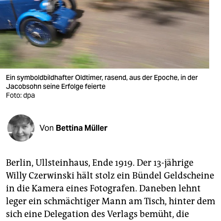
berlin
nord
wahrheit
verlag
Ein symboldbildhafter Oldtimer, rasend, aus der Epoche, in der
verlag
Jacobsohn seine Erfolge feierte
Foto: dpa
veranstaltungen
shop
Von
Bettina Müller
fragen & hilfe
Berlin, Ullsteinhaus, Ende 1919. Der 13-jährige
unterstützen
Willy Czer­win­ski hält stolz ein Bündel Geldscheine
abo
in die Kamera eines Fotografen. Daneben lehnt
leger ein schmächtiger Mann am Tisch, hinter dem
genossenschaft
sich eine Delegation des Verlags bemüht, die