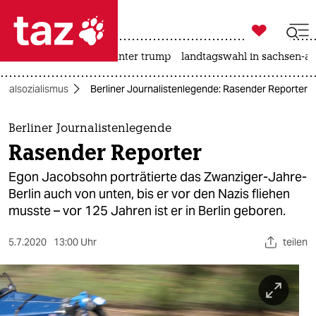

taz zahl ich
nahost-konflikt
usa unter trump
landtagswahl in sachsen-an

taz zahl ich
onalsozialismus
Berliner Journalistenlegende: Rasender Reporter
taz zahl ich
themen
Berliner Journalistenlegende
Rasender Reporter
politik
Egon Jacobsohn porträtierte das Zwanziger-Jahre-
öko
Berlin auch von unten, bis er vor den Nazis fliehen
musste – vor 125 Jahren ist er in Berlin geboren.
gesellschaft
5.7.2020
13:00 Uhr
teilen
kultur
sport