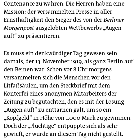
epaper login
Contenance zu wahren. Die Herren haben eine
Mission: der versammelten Presse in aller
Ernsthaftigkeit den Sieger des von der
Berliner
Morgenpost
ausgelobten Wettbewerbs „Augen
auf!“ zu präsentieren.
Es muss ein denkwürdiger Tag gewesen sein
damals, der 13. November 1919, als ganz Berlin auf
den Beinen war. Schon vor 8 Uhr morgens
versammelten sich die Menschen vor den
Litfaßsäulen, um den Steckbrief mit dem
Konterfei eines anonymen Mitarbeiters der
Zeitung zu begutachten, den es mit der Losung
„Augen auf!“ zu enttarnen galt, um so ein
„Kopfgeld“ in Höhe von 1.000 Mark zu gewinnen.
Doch der „Flüchtige“ entpuppte sich als sehr
gewieft, er wurde an diesem Tag nicht gestellt.