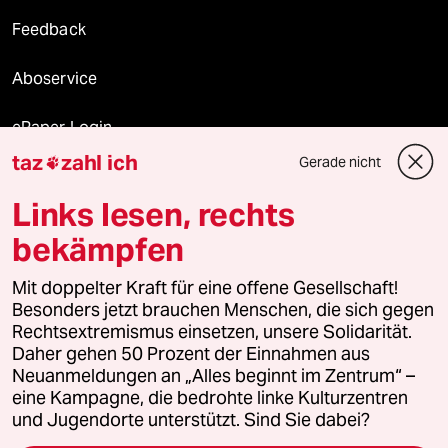
Feedback
Aboservice
ePaper Login
taz
zahl ich
Gerade nicht

Downloads für Abonnierende
Links lesen, rechts
bekämpfen
© 2026 taz Verlags und Vertriebs GmbH
Alle Rechte vorbehalten. Bei rechtlichen Fragen oder für Genehmigungen
Mit doppelter Kraft für eine offene Gesellschaft!
wenden Sie sich bitte an
lizenzen@taz.de
Besonders jetzt brauchen Menschen, die sich gegen
Rechtsextremismus einsetzen, unsere Solidarität.
Daher gehen 50 Prozent der Einnahmen aus
Feedback
Redaktionsstatut
Kommune-Richtlinien
KI-
Neuanmeldungen an „Alles beginnt im Zentrum“ –
eine Kampagne, die bedrohte linke Kulturzentren
Leitlinie
Informant
Datenschutz
Impressum
AGB
und Jugendorte unterstützt. Sind Sie dabei?