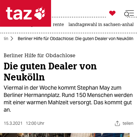

taz zahl ich
hitze
niedrigwasser
rente
landtagswahl in sachsen-anhalt

taz zahl ich
erlin
Berliner Hilfe für Obdachlose: Die guten Dealer von Neukölln
taz zahl ich
themen
Berliner Hilfe für Obdachlose
Die guten Dealer von
politik
Neukölln
öko
Viermal in der Woche kommt Stephan May zum
Berliner Hermannplatz. Rund 150 Menschen werden
gesellschaft
mit einer warmen Mahlzeit versorgt. Das kommt gut
an.
kultur
sport
15.3.2021
12:00 Uhr
teilen