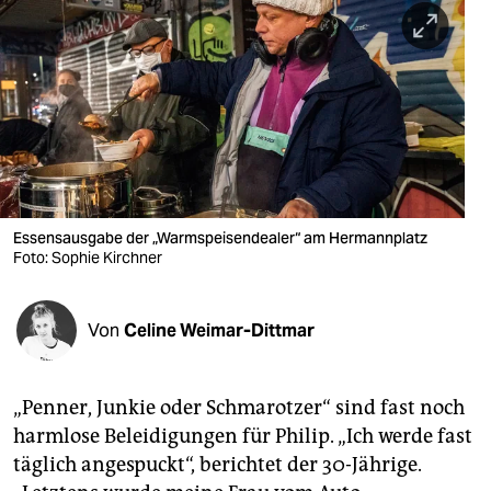
berlin
nord
wahrheit
verlag
verlag
veranstaltungen
Essensausgabe der „Warmspeisendealer“ am Hermannplatz
Foto: Sophie Kirchner
shop
fragen & hilfe
Von
Celine Weimar-Dittmar
unterstützen
„Penner, Junkie oder Schmarotzer“ sind fast noch
abo
harmlose Beleidigungen für Philip. „Ich werde fast
genossenschaft
täglich angespuckt“, berichtet der 30-Jährige.