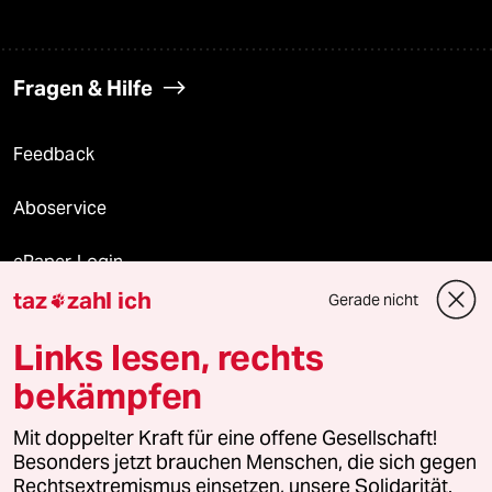
Fragen & Hilfe
Feedback
Aboservice
ePaper Login
taz
zahl ich
Gerade nicht

Downloads für Abonnierende
Links lesen, rechts
bekämpfen
© 2026 taz Verlags und Vertriebs GmbH
Alle Rechte vorbehalten. Bei rechtlichen Fragen oder für Genehmigungen
Mit doppelter Kraft für eine offene Gesellschaft!
wenden Sie sich bitte an
lizenzen@taz.de
Besonders jetzt brauchen Menschen, die sich gegen
Rechtsextremismus einsetzen, unsere Solidarität.