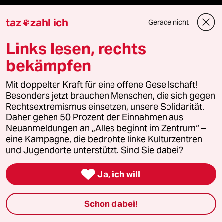
taz zahl ich
taz
zahl ich
Gerade nicht

recherchefonds ausland
Links lesen, rechts
panterstiftung
bekämpfen
panterpreis 2026
Mit doppelter Kraft für eine offene Gesellschaft!
Besonders jetzt brauchen Menschen, die sich gegen
Rechtsextremismus einsetzen, unsere Solidarität.
Daher gehen 50 Prozent der Einnahmen aus
Podcast
Neuanmeldungen an „Alles beginnt im Zentrum“ –
eine Kampagne, die bedrohte linke Kulturzentren
und Jugendorte unterstützt. Sind Sie dabei?
bundestalk

Ja, ich will
fernverbindung
Schon dabei!
klima update°