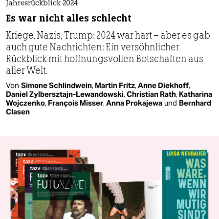
Jahresrückblick 2024
Es war nicht alles schlecht
Kriege, Nazis, Trump: 2024 war hart – aber es gab
auch gute Nachrichten: Ein versöhnlicher
Rückblick mit hoffnungsvollen Botschaften aus
aller Welt.
Von
Simone Schlindwein
,
Martin Fritz
,
Anne Diekhoff
,
Daniel Zylbersztajn-Lewandowski
,
Christian Rath
,
Katharina
Wojczenko
,
François Misser
,
Anna Prokajewa
und
Bernhard
Clasen