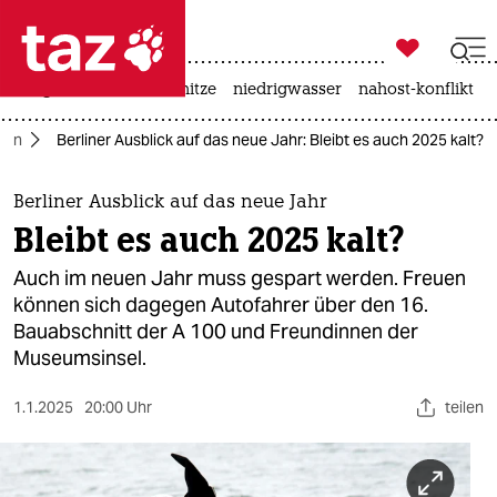

taz zahl ich
krieg in der ukraine
hitze
niedrigwasser
nahost-konflikt

taz zahl ich
rlin
Berliner Ausblick auf das neue Jahr: Bleibt es auch 2025 kalt?
taz zahl ich
themen
Berliner Ausblick auf das neue Jahr
Bleibt es auch 2025 kalt?
politik
Auch im neuen Jahr muss gespart werden. Freuen
öko
können sich dagegen Autofahrer über den 16.
Bauabschnitt der A 100 und Freundinnen der
gesellschaft
Museumsinsel.
kultur
1.1.2025
20:00 Uhr
teilen
sport