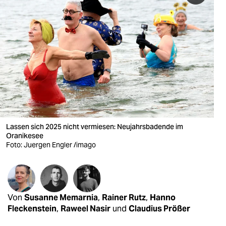
berlin
nord
wahrheit
verlag
verlag
veranstaltungen
Lassen sich 2025 nicht vermiesen: Neujahrsbadende im
shop
Oranikesee
Foto: Juergen Engler /imago
fragen & hilfe
unterstützen
abo
Von
Susanne Memarnia
,
Rainer Rutz
,
Hanno
genossenschaft
Fleckenstein
,
Raweel Nasir
und
Claudius Prößer