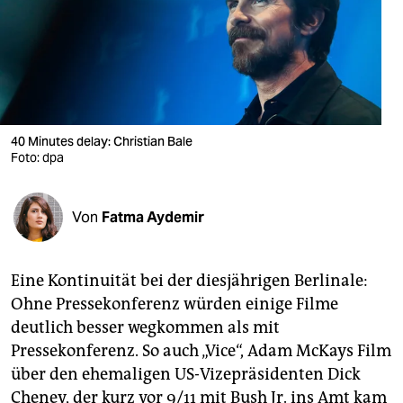
berlin
nord
wahrheit
verlag
40 Minutes delay: Christian Bale
verlag
Foto: dpa
veranstaltungen
Von
Fatma Aydemir
shop
fragen & hilfe
Eine Kontinuität bei der diesjährigen Berlinale:
unterstützen
Ohne Pressekonferenz würden einige Filme
deutlich besser wegkommen als mit
abo
Pressekonferenz. So auch „Vice“, Adam McKays Film
genossenschaft
über den ehemaligen US-Vizepräsidenten Dick
Cheney, der kurz vor 9/11 mit Bush Jr. ins Amt kam