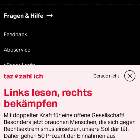
Fragen & Hilfe
Feedback
Aboservice
ePaper Login
taz
zahl ich
Gerade nicht

Downloads für Abonnierende
Links lesen, rechts
bekämpfen
© 2026 taz Verlags und Vertriebs GmbH
Mit doppelter Kraft für eine offene Gesellschaft!
Alle Rechte vorbehalten. Bei rechtlichen Fragen oder für Genehmigungen
wenden Sie sich bitte an
lizenzen@taz.de
Besonders jetzt brauchen Menschen, die sich gegen
Rechtsextremismus einsetzen, unsere Solidarität.
Daher gehen 50 Prozent der Einnahmen aus
Feedback
Redaktionsstatut
Kommune-Richtlinien
KI-