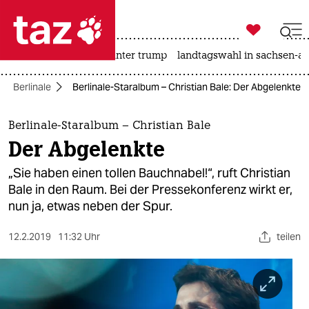

taz zahl ich
nahost-konflikt
usa unter trump
landtagswahl in sachsen-an

taz zahl ich
Berlinale
Berlinale-Staralbum – Christian Bale: Der Abgelenkte
taz zahl ich
themen
Berlinale-Staralbum – Christian Bale
Der Abgelenkte
politik
„Sie haben einen tollen Bauchnabel!“, ruft Christian
öko
Bale in den Raum. Bei der Pressekonferenz wirkt er,
nun ja, etwas neben der Spur.
gesellschaft
12.2.2019
11:32 Uhr
teilen
kultur
sport